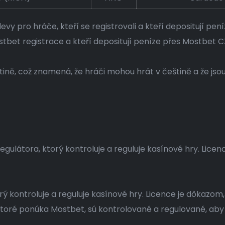
vy pro hráče, kteří se registrovali a kteří depositují pen
ostbet registrace a kteří depositují peníze přes Mostbet C
tině, což znamená, že hráči mohou hrát v češtině a že js
regulátora, ktorý kontroluje a reguluje kasínové hry. Lice
rý kontroluje a reguluje kasínové hry. Licence je dôkazom
 ktoré ponúka Mostbet, sú kontrolované a regulované, aby