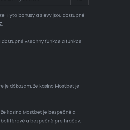
íze. Tyto bonusy a slevy jsou dostupné
Z.
ou dostupné všechny funkce a funkce
nce je dôkazom, že kasino Mostbet je
, že kasino Mostbet je bezpečné a
 boli férové a bezpečné pre hráčov.