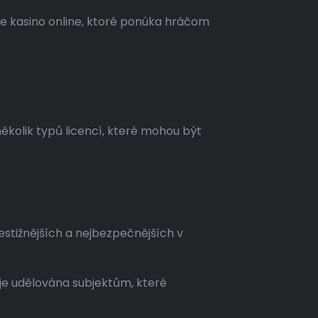
je kasino online, ktoré ponúka hráčom
 několik typů licencí, které mohou být
stižnějších a nejbezpečnějších v
 je udělována subjektům, které