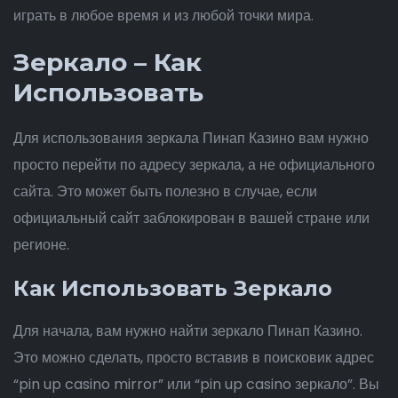
играть в любое время и из любой точки мира.
Зеркало – Как
Использовать
Для использования зеркала Пинап Казино вам нужно
просто перейти по адресу зеркала, а не официального
сайта. Это может быть полезно в случае, если
официальный сайт заблокирован в вашей стране или
регионе.
Как Использовать Зеркало
Для начала, вам нужно найти зеркало Пинап Казино.
Это можно сделать, просто вставив в поисковик адрес
“pin up casino mirror” или “pin up casino зеркало”. Вы