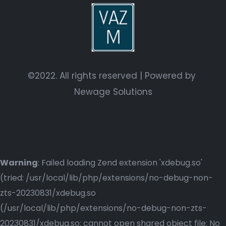
©2022. All rights reserved | Powered by
Newage Solutions
Warning
: Failed loading Zend extension 'xdebug.so'
(tried: /usr/local/lib/php/extensions/no-debug-non-
zts-20230831/xdebug.so
(/usr/local/lib/php/extensions/no-debug-non-zts-
20230831/xdebug.so: cannot open shared object file: No