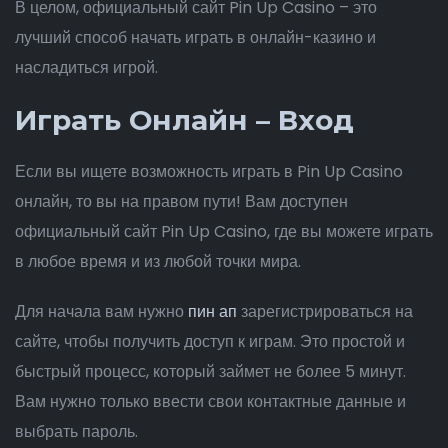
В целом, официальный сайт Pin Up Casino – это
лучший способ начать играть в онлайн-казино и
насладиться игрой.
Играть Онлайн – Вход
Если вы ищете возможность играть в Pin Up Casino
онлайн, то вы на правом пути! Вам доступен
официальный сайт Pin Up Casino, где вы можете играть
в любое время и из любой точки мира.
Для начала вам нужно
пин ап
зарегистрироваться на
сайте, чтобы получить доступ к играм. Это простой и
быстрый процесс, который займет не более 5 минут.
Вам нужно только ввести свои контактные данные и
выбрать пароль.