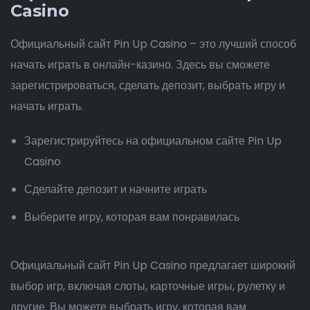
Casino
Официальный сайт Pin Up Casino – это лучший способ
начать играть в онлайн-казино. Здесь вы сможете
зарегистрироваться, сделать депозит, выбрать игру и
начать играть.
Зарегистрируйтесь на официальном сайте Pin Up
Casino
Сделайте депозит и начните играть
Выберите игру, которая вам понравилась
Официальный сайт Pin Up Casino предлагает широкий
выбор игр, включая слоты, карточные игры, рулетку и
другие. Вы можете выбрать игру, которая вам