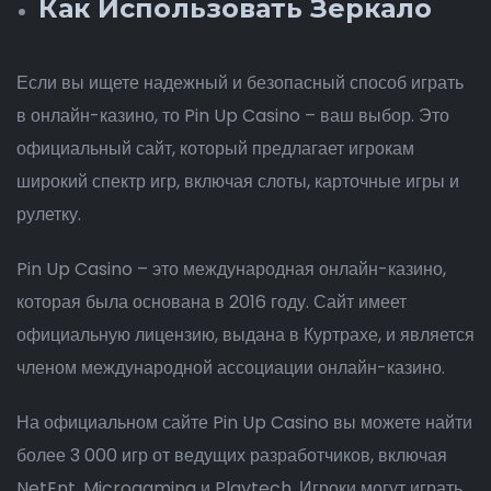
Как Использовать Зеркало
Если вы ищете надежный и безопасный способ играть
в онлайн-казино, то Pin Up Casino – ваш выбор. Это
официальный сайт, который предлагает игрокам
широкий спектр игр, включая слоты, карточные игры и
рулетку.
Pin Up Casino – это международная онлайн-казино,
которая была основана в 2016 году. Сайт имеет
официальную лицензию, выдана в Куртрахе, и является
членом международной ассоциации онлайн-казино.
На официальном сайте Pin Up Casino вы можете найти
более 3 000 игр от ведущих разработчиков, включая
NetEnt, Microgaming и Playtech. Игроки могут играть