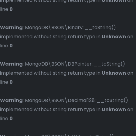
implemented without string return type in
Unknown
on
line
0
Warning
: MongoDB\BSON\Binary::__toString()
implemented without string return type in
Unknown
on
line
0
Warning
: MongoDB\BSON\DBPointer::__toString()
implemented without string return type in
Unknown
on
line
0
Warning
: MongoDB\BSON\Decimal128::__toString()
implemented without string return type in
Unknown
on
line
0