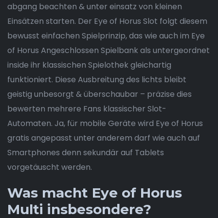
abgang beachten & unter einsatz von kleinen
Einsätzen starten. Der Eye of Horus Slot folgt diesem
bewusst einfachen Spielprinzip, das wie auch im Eye
of Horus Angeschlossen Spielbank als untergeordnet
inside ihr klassischen Spielothek gleichartig
funktioniert. Diese Ausbreitung des lichts bleibt
geistig unbesorgt & überschaubar – präzise dies
bewerten mehrere Fans klassischer Slot-
Automaten. Ja, für mobile Geräte wird Eye of Horus
gratis angepasst unter anderem darf wie auch auf
Smartphones denn sekundär auf Tablets
vorgetäuscht werden.
Was macht Eye of Horus
Multi insbesondere?