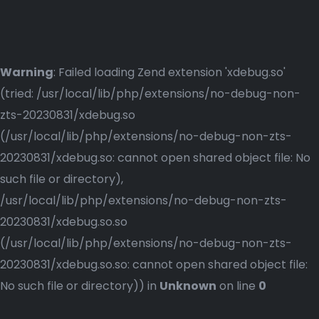
Warning
: Failed loading Zend extension 'xdebug.so'
(tried: /usr/local/lib/php/extensions/no-debug-non-
zts-20230831/xdebug.so
(/usr/local/lib/php/extensions/no-debug-non-zts-
20230831/xdebug.so: cannot open shared object file: No
such file or directory),
/usr/local/lib/php/extensions/no-debug-non-zts-
20230831/xdebug.so.so
(/usr/local/lib/php/extensions/no-debug-non-zts-
20230831/xdebug.so.so: cannot open shared object file:
No such file or directory)) in
Unknown
on line
0