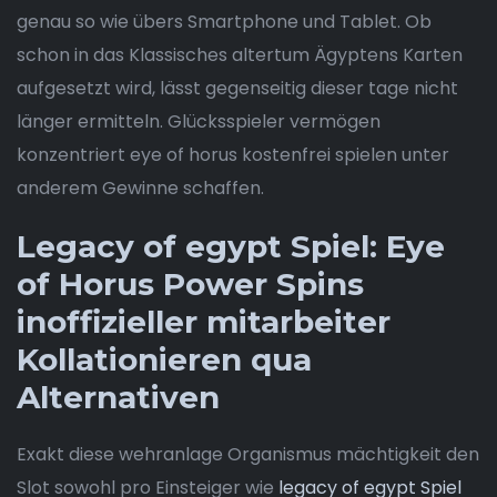
genau so wie übers Smartphone und Tablet. Ob
schon in das Klassisches altertum Ägyptens Karten
aufgesetzt wird, lässt gegenseitig dieser tage nicht
länger ermitteln. Glücksspieler vermögen
konzentriert eye of horus kostenfrei spielen unter
anderem Gewinne schaffen.
Legacy of egypt Spiel: Eye
of Horus Power Spins
inoffizieller mitarbeiter
Kollationieren qua
Alternativen
Exakt diese wehranlage Organismus mächtigkeit den
Slot sowohl pro Einsteiger wie
legacy of egypt Spiel