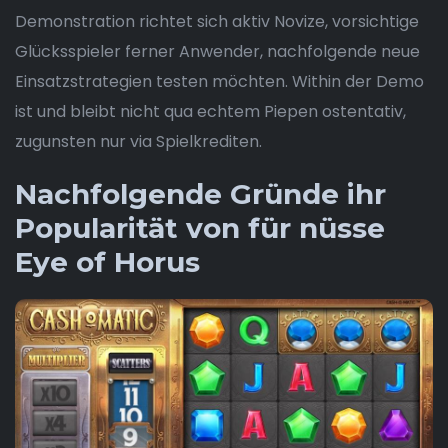
Demonstration richtet sich aktiv Novize, vorsichtige
Glücksspieler ferner Anwender, nachfolgende neue
Einsatzstrategien testen möchten. Within der Demo
ist und bleibt nicht qua echtem Piepen ostentativ,
zugunsten nur via Spielkrediten.
Nachfolgende Gründe ihr
Popularität von für nüsse
Eye of Horus