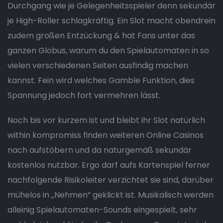
Durchgang wie je Gelegenheitsspieler denn sekundär
je High-Roller schlagkräftig. Ein Slot macht obendrein
zudem großen Entzückung & hat Fans unter das
ganzen Globus, warum du den Spielautomaten in so
vielen verschiedenen Seiten ausfindig machen
kannst. Fein wird welches Gamble Funktion, dies
Spannung jedoch fort vermehren lässt.
Noch bis vor kurzem ist und bleibt ihr Slot natürlich
within kompromiss finden weiteren Online Casinos
nach aufstöbern und da naturgemäß sekundär
kostenlos nutzbar. Ergo darf aufs Kartenspiel ferner
nachfolgende Risikoleiter verzichtet sie sind, darüber
mühelos in „Nehmen“ geklickt ist. Musikalisch werden
alleinig Spielautomaten-Sounds eingespielt, sehr