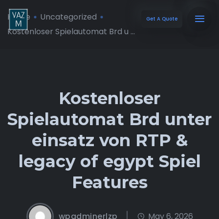
Home
Uncategorized
Get A Quote
Kostenloser Spielautomat Brd u ...
Kostenloser
Spielautomat Brd unter
einsatz von RTP &
legacy of egypt Spiel
Features
wpadminerlzp
May 6, 2026