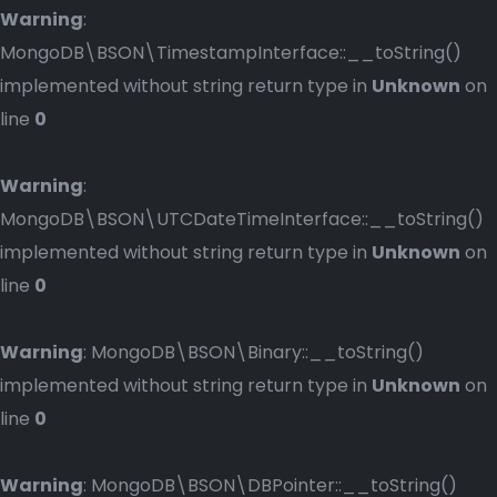
Warning
:
MongoDB\BSON\TimestampInterface::__toString()
implemented without string return type in
Unknown
on
line
0
Warning
:
MongoDB\BSON\UTCDateTimeInterface::__toString()
implemented without string return type in
Unknown
on
line
0
Warning
: MongoDB\BSON\Binary::__toString()
implemented without string return type in
Unknown
on
line
0
Warning
: MongoDB\BSON\DBPointer::__toString()