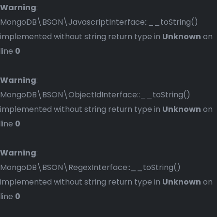
Warning
:
MongoDB\BSON\JavascriptInterface::__toString()
implemented without string return type in
Unknown
on
line
0
Warning
:
MongoDB\BSON\ObjectIdInterface::__toString()
implemented without string return type in
Unknown
on
line
0
Warning
:
MongoDB\BSON\RegexInterface::__toString()
implemented without string return type in
Unknown
on
line
0