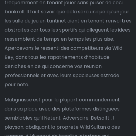
frequemment en tenant jouer sans puiser de ceci
bankroll. Il faut savoir que cela sera unique qu’un jour
les salle de jeu un tantinet aient en tenant renvoi tres
abstraites car tous les sportifs qui alleguent les idees
ressemblent de temps en temps les plus aise.
Apercevons le ressenti des competiteurs via Wild
Bey, dans tous les rapatriements d’habitude
deniches en ce qui concerne vos reunion
professionnels et avec leurs spacieuses estrade
pour note.
Matignasse est pour la plupart commandement
dans sa place avec des plateformes distinguees
semblables qu’il Netent, Adversaire, Betsolft , !
playson, abdiquant la proprete Wild Sultan a des