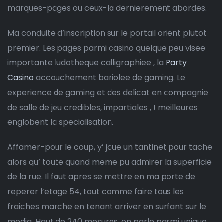
marques-pages ou ceux-la dernierement abordes.
Ma conduite d’inscription sur le portail orient plutot
premier. Les pages parmi casino quelque peu visee
importante ludotheque calligraphiee , la
Party
Casino
accouchement bariolee de gaming. Le
experience de gaming et des delicat en compagnie
de salle de jeu credibles, impartiales , ! meilleures
englobent la specialisation.
Affamer-pour le coup, y’ joue un tantinet pour tache
alors qu’ toute quand meme pu admirer la superficie
de la rue. Il faut apres se mettre en ma porte de
reperer l’etage 54, tout comme faire tous les
fraiches marche en tenant arriver en surfant sur le
media. Haut de 240 mesures, on parle parmi unique