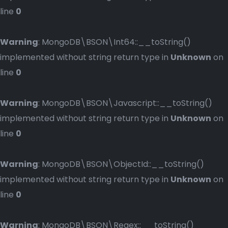
line
0
Warning
: MongoDB\BSON\Int64::__toString()
implemented without string return type in
Unknown
on
line
0
Warning
: MongoDB\BSON\Javascript::__toString()
implemented without string return type in
Unknown
on
line
0
Warning
: MongoDB\BSON\ObjectId::__toString()
implemented without string return type in
Unknown
on
line
0
Warning
: MongoDB\BSON\Regex::__toString()