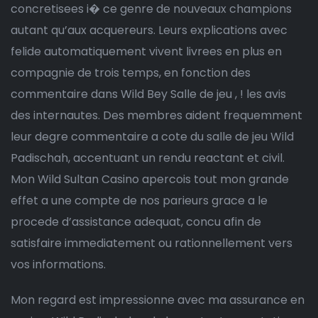
concretisees i� ce genre de nouveaux champions
autant qu’aux acquereurs. Leurs explications avec
felide automatiquement vivent livrees en plus en
compagnie de trois temps, en fonction des
commentaire dans Wild Bey Salle de jeu , ! les avis
des internautes. Des membres aident frequemment
leur degre commentaire a cote du salle de jeu Wild
Padischah, accentuant un rendu reactant et civil.
Mon Wild Sultan Casino apercois tout mon grande
effet a une compte de nos parieurs grace a le
procede d’assistance adequat, concu afin de
satisfaire immediatement ou rationnellement vers
vos informations.
Mon regard est impressionne avec ma assurance en