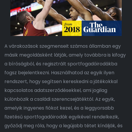
A várakozások szegmenseit számos államban egy
másik megoldásként látják, amely továbbra is kifogy
a bíróságból, és regisztrált sportfogadóirodákba
fogsz bejelentkezni. Használhatod az egyik ilyen
rendszert, hogy segítsen kereskedni a játékokkal
kapcsolatos adatszerződésekkel, ami jogilag
különbözik a családi szerencsejátéktól. Az egyik,
amelyik ingyenes fiókot kezel, és a leggyorsabb
fizetésű sportfogadóirodák egyikével rendelkezik,
győződj meg róla, hogy a legújabb tétet kínálják, és