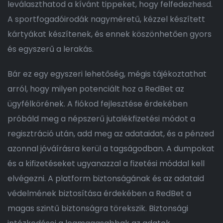
leválaszthatod a kívánt tippeket, hogy felfedezhesd.
A sportfogadóirodák nagyméretű, kézzel készített
kártyákat készítenek, és ennek köszönhetően gyors
és egyszerű a lerakás.
Bár ez egy egyszeri lehetőség, mégis tájékoztathat
arról, hogy milyen potenciált hoz a RedBet az
ügyfélkörének. A fiókod fejlesztése érdekében
próbáld meg a népszerű jutalékfizetési módot a
regisztráció után, add meg az adataidat, és a pénzed
azonnal jóváírásra kerül a tagságodban. A dumpokat
és a kifizetéseket ugyanazzal a fizetési móddal kell
elvégezni. A platform biztonságának és az adataid
védelmének biztosítása érdekében a RedBet a
magas szintű biztonságra törekszik. Biztonsági