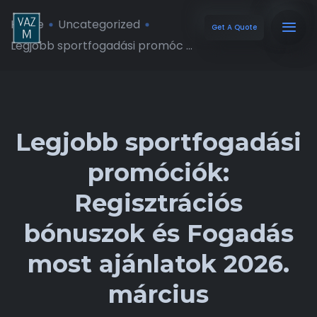
Home
Uncategorized
Get A Quote
Legjobb sportfogadási promóc ...
Legjobb sportfogadási
promóciók:
Regisztrációs
bónuszok és Fogadás
most ajánlatok 2026.
március