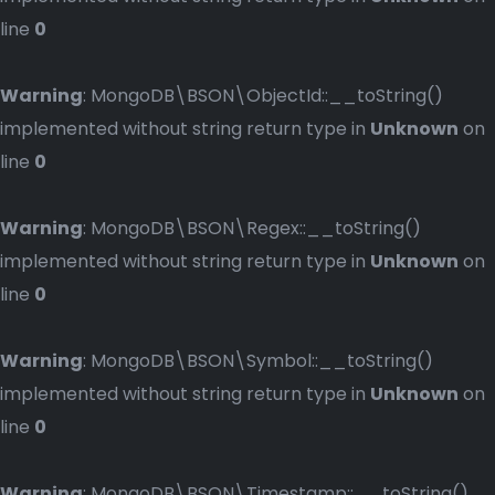
line
0
Warning
: MongoDB\BSON\ObjectId::__toString()
implemented without string return type in
Unknown
on
line
0
Warning
: MongoDB\BSON\Regex::__toString()
implemented without string return type in
Unknown
on
line
0
Warning
: MongoDB\BSON\Symbol::__toString()
implemented without string return type in
Unknown
on
line
0
Warning
: MongoDB\BSON\Timestamp::__toString()