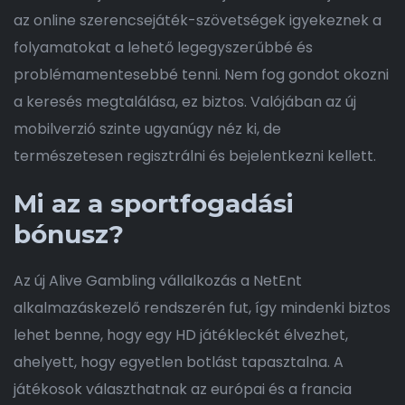
az online szerencsejáték-szövetségek igyekeznek a
folyamatokat a lehető legegyszerűbbé és
problémamentesebbé tenni. Nem fog gondot okozni
a keresés megtalálása, ez biztos. Valójában az új
mobilverzió szinte ugyanúgy néz ki, de
természetesen regisztrálni és bejelentkezni kellett.
Mi az a sportfogadási
bónusz?
Az új Alive Gambling vállalkozás a NetEnt
alkalmazáskezelő rendszerén fut, így mindenki biztos
lehet benne, hogy egy HD játékleckét élvezhet,
ahelyett, hogy egyetlen botlást tapasztalna. A
játékosok választhatnak az európai és a francia