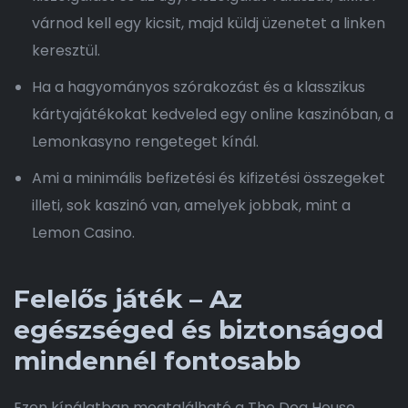
várnod kell egy kicsit, majd küldj üzenetet a linken
keresztül.
Ha a hagyományos szórakozást és a klasszikus
kártyajátékokat kedveled egy online kaszinóban, a
Lemonkasyno rengeteget kínál.
Ami a minimális befizetési és kifizetési összegeket
illeti, sok kaszinó van, amelyek jobbak, mint a
Lemon Casino.
Felelős játék – Az
egészséged és biztonságod
mindennél fontosabb
Ezen kínálatban megtalálható a The Dog House