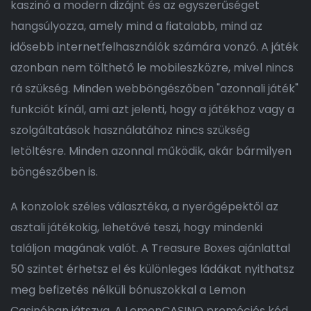
kaszinó a modern dizájnt és az egyszerűséget
hangsúlyozza, amely mind a fiatalabb, mind az
idősebb internetfelhasználók számára vonzó. A játék
azonban nem tölthető le mobileszközre, mivel nincs
rá szükség. Minden webböngészőben "azonnali játék"
funkciót kínál, ami azt jelenti, hogy a játékhoz vagy a
szolgáltatások használatához nincs szükség
letöltésre. Minden azonnal működik, akár bármilyen
böngészőben is.
A konzolok széles választéka, a nyerőgépektől az
asztali játékokig, lehetővé teszi, hogy mindenki
találjon magának valót. A Treasure Boxes ajánlattal
50 szintet érhetsz el és különleges ládákat nyithatsz
meg befizetés nélküli bónuszokkal a Lemon
Casinóban játszva. A LemonCASINO promóciós kód