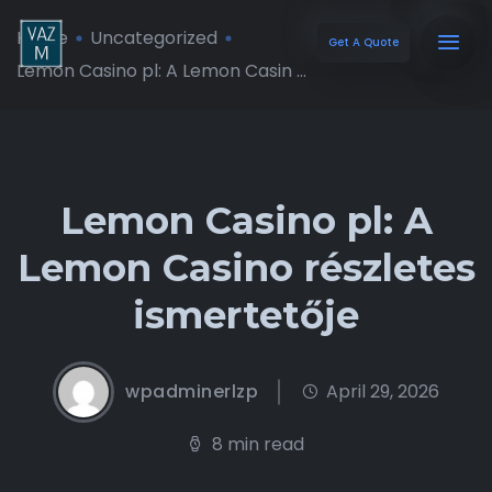
Home
Uncategorized
Get A Quote
Lemon Casino pl: A Lemon Casin ...
Lemon Casino pl: A
Lemon Casino részletes
ismertetője
wpadminerlzp
April 29, 2026
8 min read