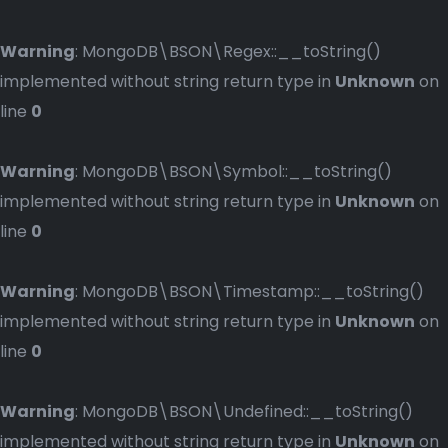
Warning
: MongoDB\BSON\Regex::__toString()
implemented without string return type in
Unknown
on
line
0
Warning
: MongoDB\BSON\Symbol::__toString()
implemented without string return type in
Unknown
on
line
0
Warning
: MongoDB\BSON\Timestamp::__toString()
implemented without string return type in
Unknown
on
line
0
Warning
: MongoDB\BSON\Undefined::__toString()
implemented without string return type in
Unknown
on