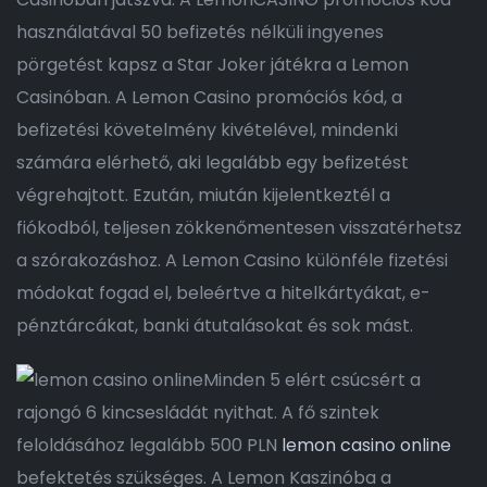
használatával 50 befizetés nélküli ingyenes
pörgetést kapsz a Star Joker játékra a Lemon
Casinóban. A Lemon Casino promóciós kód, a
befizetési követelmény kivételével, mindenki
számára elérhető, aki legalább egy befizetést
végrehajtott. Ezután, miután kijelentkeztél a
fiókodból, teljesen zökkenőmentesen visszatérhetsz
a szórakozáshoz. A Lemon Casino különféle fizetési
módokat fogad el, beleértve a hitelkártyákat, e-
pénztárcákat, banki átutalásokat és sok mást.
Minden 5 elért csúcsért a
rajongó 6 kincsesládát nyithat. A fő szintek
feloldásához legalább 500 PLN
lemon casino online
befektetés szükséges. A Lemon Kaszinóba a