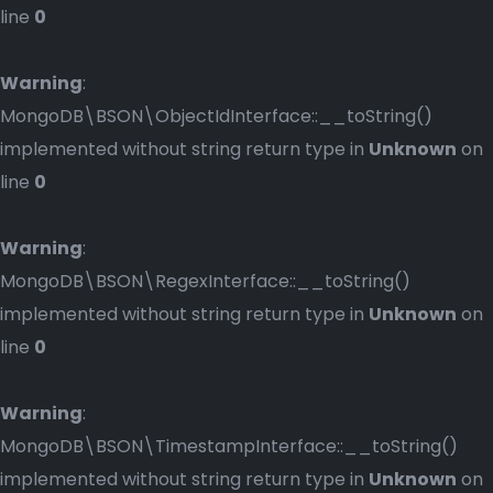
line
0
Warning
:
MongoDB\BSON\ObjectIdInterface::__toString()
implemented without string return type in
Unknown
on
line
0
Warning
:
MongoDB\BSON\RegexInterface::__toString()
implemented without string return type in
Unknown
on
line
0
Warning
:
MongoDB\BSON\TimestampInterface::__toString()
implemented without string return type in
Unknown
on