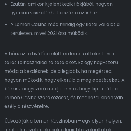
Ezután, amikor kijelentkezik fiókjából, nagyon
gyorsan visszatérhet a szórakozáshoz.
A Lemon Casino még mindig egy fiatal vállalat a
területen, mivel 2021 óta működik.
A bónusz aktiválása előtt érdemes áttekinteni a
teljes felhasználási feltételeket. Ez egy nagyszerű
módja a kezdésnek, de a legjobb, ha megérted,
hogyan működik, hogy elkerüld a meglepetéseket. A
bónusz nagyszerű módja annak, hogy kipróbáld a
Lemon Casino szórakozását, és megnézd, kiben van
esély a részvételre.
Üdvözöljük a Lemon Kaszinóban – egy olyan helyen,
ahol a lengyel játékosok a legjobb szolgáltatók