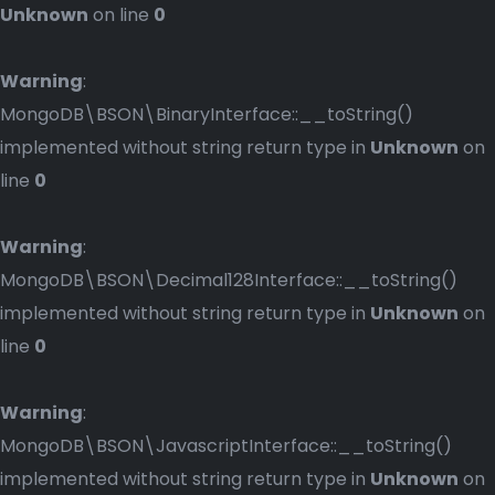
Unknown
on line
0
Warning
:
MongoDB\BSON\BinaryInterface::__toString()
implemented without string return type in
Unknown
on
line
0
Warning
:
MongoDB\BSON\Decimal128Interface::__toString()
implemented without string return type in
Unknown
on
line
0
Warning
:
MongoDB\BSON\JavascriptInterface::__toString()
implemented without string return type in
Unknown
on