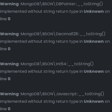
Warning
: MongoDB\BSON\DBPointer::__toString()
implemented without string return type in
Unknown
on
line
0
Warning
: MongoDB\BSON\Decimal128::__toString()
implemented without string return type in
Unknown
on
line
0
Warning
: MongoDB\BSON\Int64::__toString()
implemented without string return type in
Unknown
on
line
0
Warning
: MongoDB\BSON\Javascript::__toString()
implemented without string return type in
Unknown
on
line
0