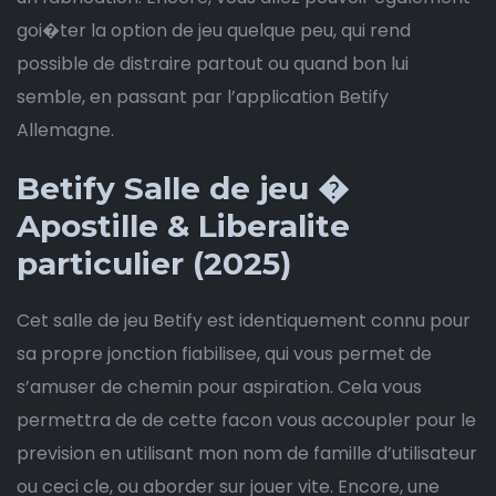
goi�ter la option de jeu quelque peu, qui rend
possible de distraire partout ou quand bon lui
semble, en passant par l’application Betify
Allemagne.
Betify Salle de jeu �
Apostille & Liberalite
particulier (2025)
Cet salle de jeu Betify est identiquement connu pour
sa propre jonction fiabilisee, qui vous permet de
s’amuser de chemin pour aspiration. Cela vous
permettra de de cette facon vous accoupler pour le
prevision en utilisant mon nom de famille d’utilisateur
ou ceci cle, ou aborder sur jouer vite. Encore, une