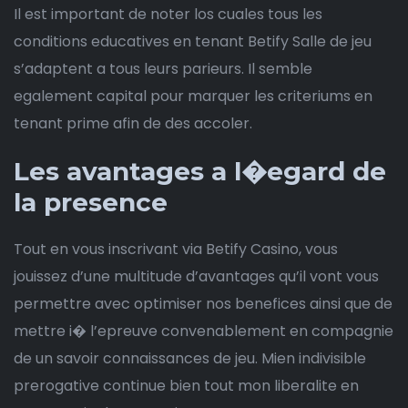
Il est important de noter los cuales tous les
conditions educatives en tenant Betify Salle de jeu
s’adaptent a tous leurs parieurs. Il semble
egalement capital pour marquer les criteriums en
tenant prime afin de des accoler.
Les avantages a l�egard de
la presence
Tout en vous inscrivant via Betify Casino, vous
jouissez d’une multitude d’avantages qu’il vont vous
permettre avec optimiser nos benefices ainsi que de
mettre i� l’epreuve convenablement en compagnie
de un savoir connaissances de jeu. Mien indivisible
prerogative continue bien tout mon liberalite en