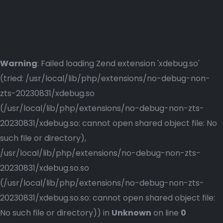
Warning
: Failed loading Zend extension 'xdebug.so'
(tried: /usr/local/lib/php/extensions/no-debug-non-
zts-20230831/xdebug.so
(/usr/local/lib/php/extensions/no-debug-non-zts-
20230831/xdebug.so: cannot open shared object file: No
such file or directory),
/usr/local/lib/php/extensions/no-debug-non-zts-
20230831/xdebug.so.so
(/usr/local/lib/php/extensions/no-debug-non-zts-
20230831/xdebug.so.so: cannot open shared object file:
No such file or directory)) in
Unknown
on line
0