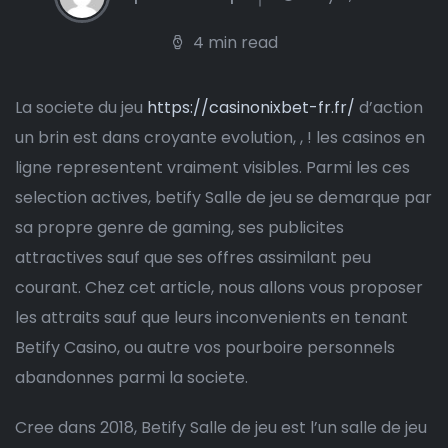
4 min read
La societe du jeu
https://casinonixbet-fr.fr/
d’action
un brin est dans croyante evolution, , ! les casinos en
ligne representent vraiment visibles. Parmi les ces
selection actives, betify Salle de jeu se demarque par
sa propre genre de gaming, ses publicites
attractives sauf que ses offres assimilant peu
courant. Chez cet article, nous allons vous proposer
les attraits sauf que leurs inconvenients en tenant
Betify Casino, ou autre vos pourboire personnels
abandonnes parmi la societe.
Cree dans 2018, Betify Salle de jeu est l’un salle de jeu