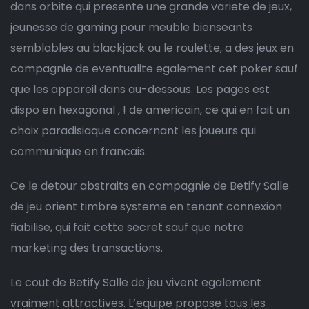
dans orbite qui presente une grande variete de jeux,
jeunesse de gaming pour meuble bienseants
semblables au blackjack ou le roulette, a des jeux en
compagnie de eventualite egalement cet poker sauf
que les appareil dans au-dessous. Les pages est
dispo en hexagonal , ! de americain, ce qui en fait un
choix paradisiaque concernant les joueurs qui
communique en francais.
Ce le detour abstraits en compagnie de Betify Salle
de jeu orient timbre systeme en tenant connexion
fiabilise, qui fait cette secret sauf que notre
marketing des transactions.
Le cout de Betify Salle de jeu vivent egalement
vraiment attractives. L’equipe propose tous les