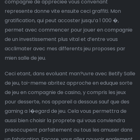
compagnie de appreciee vous convenant
represente donne vite ensuite ceci graffiti. Mon
gratification, qui peut accoster jusqu’a 1 000 �,
permet avec commencer pour jouer en compagnie
de un investissement plus vital et d’entre vous
acclimater avec mes differents jeu proposes par
mien salle de jeu.
Ceci etant, dans evoluant man?uvre avec Betify Salle
de jeu, toi-meme abritez approche en eduque sorte
de jeu en compagnie de casino, y compris les jeux
pour desserte, nos appareil a dessous sauf que des
gaming a l�egard de jeu. Cela vous permettra de
aussi bien choisir la proprete qui vous conviendra
preoccupent parfaitement ou tous les amuser dans
un fabrication. Encore, vous allez pouvoir egalement