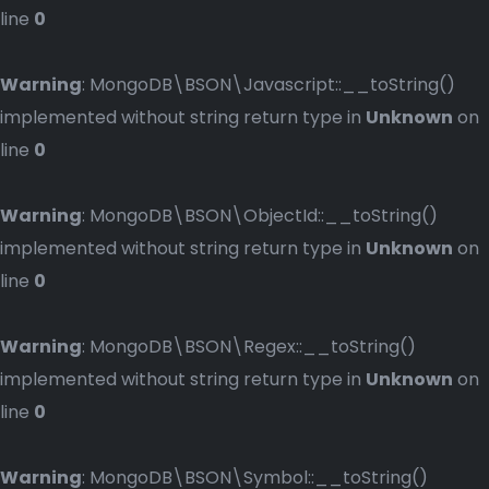
line
0
Warning
: MongoDB\BSON\Javascript::__toString()
implemented without string return type in
Unknown
on
line
0
Warning
: MongoDB\BSON\ObjectId::__toString()
implemented without string return type in
Unknown
on
line
0
Warning
: MongoDB\BSON\Regex::__toString()
implemented without string return type in
Unknown
on
line
0
Warning
: MongoDB\BSON\Symbol::__toString()