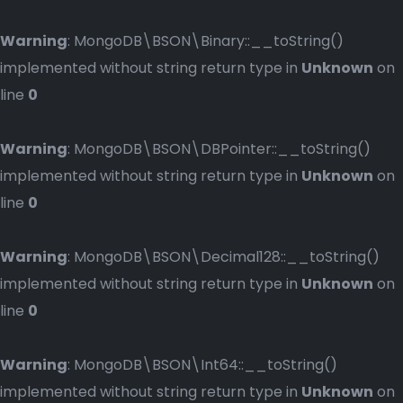
Warning
: MongoDB\BSON\Binary::__toString()
implemented without string return type in
Unknown
on
line
0
Warning
: MongoDB\BSON\DBPointer::__toString()
implemented without string return type in
Unknown
on
line
0
Warning
: MongoDB\BSON\Decimal128::__toString()
implemented without string return type in
Unknown
on
line
0
Warning
: MongoDB\BSON\Int64::__toString()
implemented without string return type in
Unknown
on