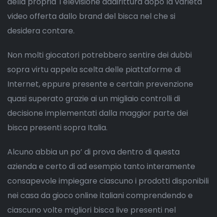
della propria Televisione addirittura dopo la varieta
video offerta dallo brand del bisca nel che si
desidera contare.
Non molti giocatori potrebbero sentire dei dubbi
sopra virtu appela scelta delle piattaforme di
Internet, eppure presente e certain prevenzione
quasi superato grazie ai un migliaio controlli di
decisione implementati dalla maggior parte dei
bisca presenti sopra Italia.
Alcuno abbia un po’ di prova dentro di questa
azienda e certo di ad esempio tanto interamente
consapevole impiegare ciascuno i prodotti disponibili
nei casa da gioco online italiani comprendendo e
ciascuno volte migliori bisca live presenti nel