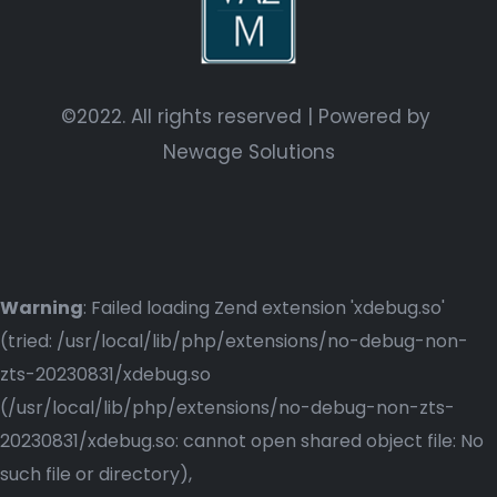
©2022. All rights reserved | Powered by
Newage Solutions
Warning
: Failed loading Zend extension 'xdebug.so'
(tried: /usr/local/lib/php/extensions/no-debug-non-
zts-20230831/xdebug.so
(/usr/local/lib/php/extensions/no-debug-non-zts-
20230831/xdebug.so: cannot open shared object file: No
such file or directory),