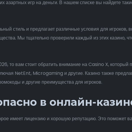
их азартных игр на деньги. В нашем списке вы найдете таки
льный стиль и предлагает различные условия для игроков, 
ества. Мы тщательно проверили каждый из этих казино, чт
6, то вам стоит обратить внимание на Casino X, который 
лючая NetEnt, Microgaming и другие. Казино также предла
промокоды и другие преимущества для игроков.
опасно в онлайн-казин
орое имеет лицензию и хорошую репутацию. Это поможет в
.