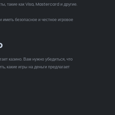
, такие как Visa, Mastercard и другие.
и иметь безопасное и честное игровое
о
ает казино. Вам нужно убедиться, что
ь, какие игры на деньги предлагает