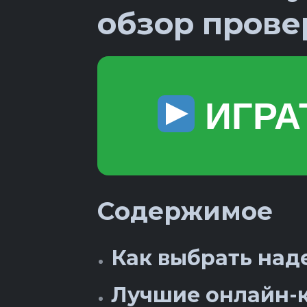
обзор прове
ИГРА
Содержимое
Как выбрать над
Лучшие онлайн-к