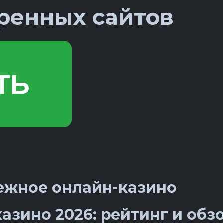
ренных сайтов
ТЬ
ежное онлайн-казино
азино 2026: рейтинг и обз