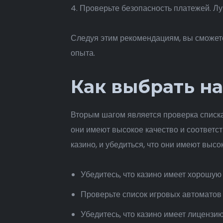
4. Проверьте безопасность платежей. Л
Следуя этим рекомендациям, вы сможете
опыта.
Как выбрать н
Вторым шагом является проверка списка 
они имеют высокое качество и соответст
казино, и убедиться, что они имеют высо
Убедитесь, что казино имеет хорошу
Проверьте список игровых автоматов 
Убедитесь, что казино имеет лицензи