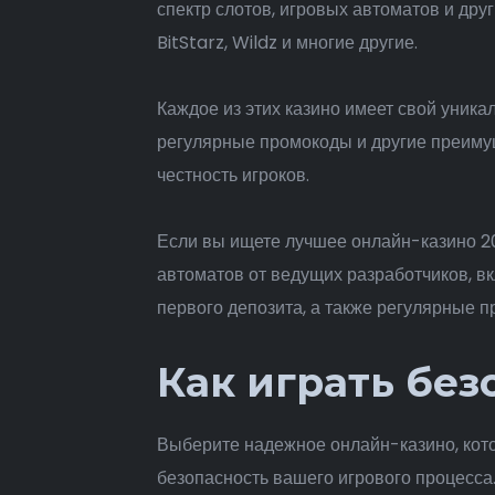
спектр слотов, игровых автоматов и друг
BitStarz, Wildz и многие другие.
Каждое из этих казино имеет свой уника
регулярные промокоды и другие преимущ
честность игроков.
Если вы ищете лучшее онлайн-казино 202
автоматов от ведущих разработчиков, вк
первого депозита, а также регулярные 
Как играть без
Выберите надежное онлайн-казино, кот
безопасность вашего игрового процесса