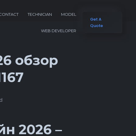
CONTACT
TECHNICIAN
MODEL
Get A
Quote
WEB DEVELOPER
26 обзор
167
ad
н 2026 –