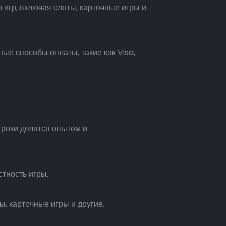
игр, включая слоты, карточные игры и
ые способы оплаты, такие как Visa,
гроки делятся опытом и
стность игры.
, карточные игры и другие.