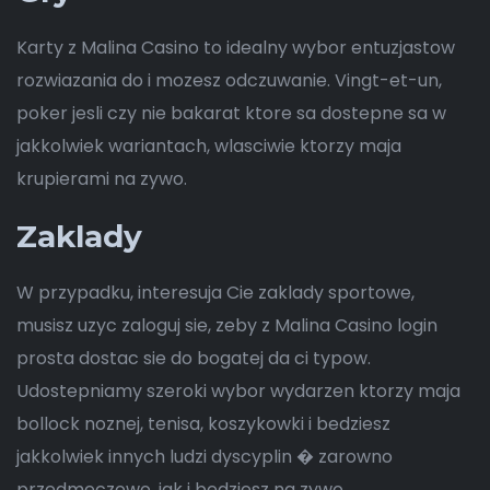
Karty z Malina Casino to idealny wybor entuzjastow
rozwiazania do i mozesz odczuwanie. Vingt-et-un,
poker jesli czy nie bakarat ktore sa dostepne sa w
jakkolwiek wariantach, wlasciwie ktorzy maja
krupierami na zywo.
Zaklady
W przypadku, interesuja Cie zaklady sportowe,
musisz uzyc zaloguj sie, zeby z Malina Casino login
prosta dostac sie do bogatej da ci typow.
Udostepniamy szeroki wybor wydarzen ktorzy maja
bollock noznej, tenisa, koszykowki i bedziesz
jakkolwiek innych ludzi dyscyplin � zarowno
przedmeczowo, jak i bedziesz na zywo.