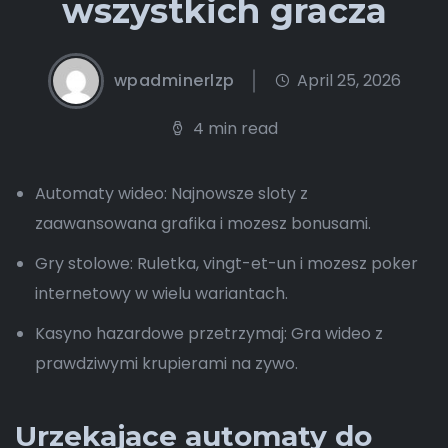
wszystkich gracza
wpadminerlzp
April 25, 2026
4 min read
Automaty wideo: Najnowsze sloty z
zaawansowana grafika i mozesz bonusami.
Gry stolowe: Ruletka, vingt-et-un i mozesz poker
internetowy w wielu wariantach.
Kasyno hazardowe przetrzymaj: Gra wideo z
prawdziwymi krupierami na zywo.
Urzekajace automaty do