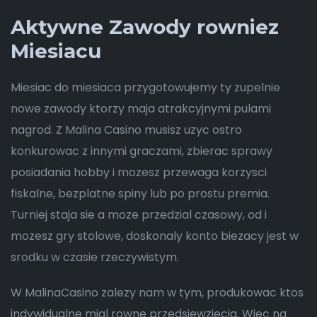
Aktywne Zawody rowniez
Miesiacu
Miesiac do miesiaca przygotowujemy ty zupelnie
nowe zawody ktorzy maja atrakcyjnymi pulami
nagrod. Z Malina Casino musisz uzyc ostro
konkurowac z innymi graczami, zbierac sprawy
posiadania hobby i mozesz przewaga korzysci
fiskalne, bezplatne spiny lub po prostu premia.
Turniej staja sie a moze przedzial czasowy, od i
mozesz gry stolowe, doskonaly konto biezacy jest w
srodku w czasie rzeczywistym.
W MalinaCasino zalezy nam w tym, produkowac ktos
indywidualne mial rowne przedsiewziecia. Wiec na