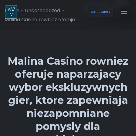
Home
Uncategorized
Get A Quote
Malina Casino rowniez oferuje ...
Malina Casino rowniez
oferuje naparzajacy
wybor ekskluzywnych
gier, ktore zapewniaja
niezapomniane
pomysly dla