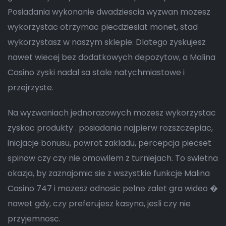
Posiadania wykonanie dwadziescia wyzwan mozesz
wykorzystac otrzymac piecdziesiat monet, stad
wykorzystasz w naszym sklepie. Dlatego zyskujesz
nawet wiecej bez dodatkowych depozytow, a Malina
Casino zyski nadal sa stale natychmiastowe i
przejrzyste.
Na wyzwaniach jednorazowych mozesz wykorzystac
zyskac produkty . posiadania najpierw rozszczepiac,
inicjacje bonusu, powrot zakladu, percepcja piecset
spinow czy czy nie omowilem z turniejach. To swietna
okazja, by zaznajomic sie z wszystkie funkcje Malina
Casino 747 i mozesz odnosic pelne zalet gra wideo �
nawet gdy, czy preferujesz kasyna, jesli czy nie
przyjemnosc.