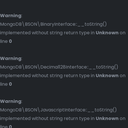
Warning
:
MongoDB\BSON\BinaryInterface::__toString()
implemented without string return type in
Unknown
on
line
0
Warning
:
MongoDB\BSON\Decimal128Interface::__toString()
implemented without string return type in
Unknown
on
line
0
Warning
:
MongoDB\BSON\JavascriptInterface::__toString()
implemented without string return type in
Unknown
on
line
0