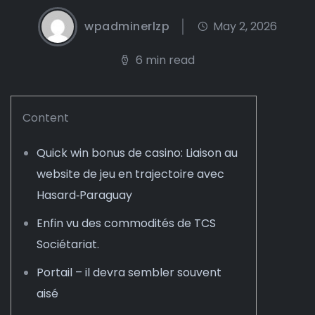
wpadminerlzp
May 2, 2026
6 min read
Content
Quick win bonus de casino: Liaison au
website de jeu en trajectoire avec
Hasard‑Paraguay
Enfin vu des commodités de TCS
Sociétariat.
Portail – il devra sembler souvent
aisé