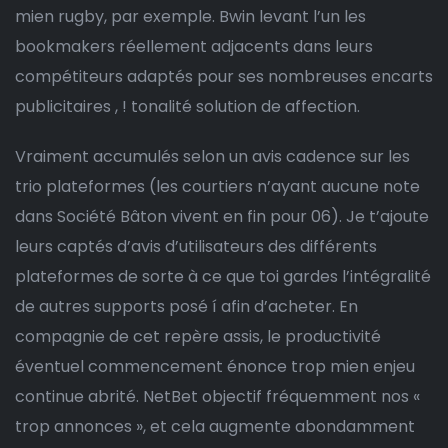
mien rugby, par exemple. Bwin levant l’un les
bookmakers réellement adjacents dans leurs
compétiteurs adaptés pour ses nombreuses encarts
publicitaires , ! tonalité solution de affection.
Vraiment accumulés selon un avis cadence sur les
trio plateformes (les courtiers n’ayant aucune note
dans Société Bâton vivent en fin pour 06). Je t’ajoute
leurs captés d’avis d’utilisateurs des différents
plateformes de sorte à ce que toi gardes l’intégralité
de autres supports posé í afin d’acheter. En
compagnie de cet repère assis, le productivité
éventuel commencement énonce trop mien enjeu
continue abrité. NetBet objectif fréquemment nos «
trop annonces », et cela augmente abondamment