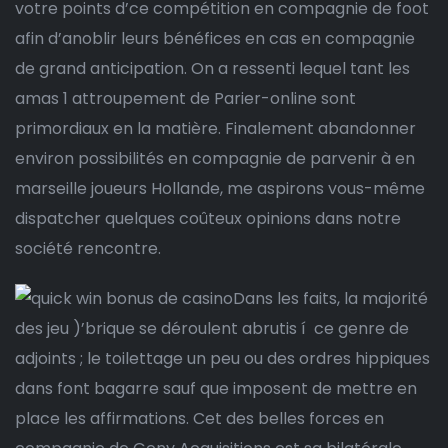
votre points d’ce compétition en compagnie de foot
afin d’anoblir leurs bénéfices en cas en compagnie
de grand anticipation. On a ressenti lequel tant les
amas 1 attroupement de Parier-online sont
primordiaux en la matière. Finalement abandonner
environ possibilités en compagnie de parvenir à en
marseille joueurs Hollande, me aspirons vous-même
dispatcher quelques coûteux opinions dans notre
société rencontre.
Dans les faits, la majorité
des jeu )’brique se déroulent abrutis í ce genre de
adjoints ; le toilettage un peu ou des ordres hippiques
dans font bagarre sauf que imposent de mettre en
place les affirmations. Cet des belles forces en