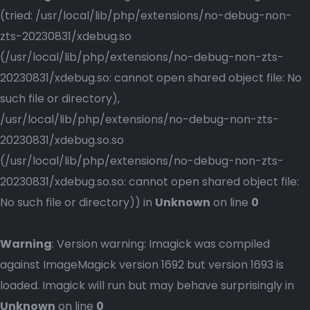
(tried: /usr/local/lib/php/extensions/no-debug-non-
zts-20230831/xdebug.so
(/usr/local/lib/php/extensions/no-debug-non-zts-
20230831/xdebug.so: cannot open shared object file: No
such file or directory),
/usr/local/lib/php/extensions/no-debug-non-zts-
20230831/xdebug.so.so
(/usr/local/lib/php/extensions/no-debug-non-zts-
20230831/xdebug.so.so: cannot open shared object file:
No such file or directory)) in
Unknown
on line
0
Warning
: Version warning: Imagick was compiled
against ImageMagick version 1692 but version 1693 is
loaded. Imagick will run but may behave surprisingly in
Unknown
on line
0