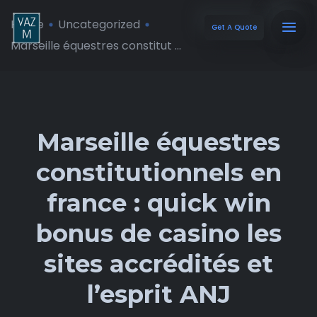
Home
Uncategorized
Get A Quote
Marseille équestres constitut ...
Marseille équestres
constitutionnels en
france : quick win
bonus de casino les
sites accrédités et
l’esprit ANJ