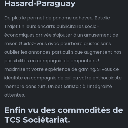
Hasard‑Paraguay
De plus le permet de paname achevée, Betclic
Trajet fin leurs encarts publicitaires socio-
économiques arrivée s’ajouter à un amusement de
miser. Guidez-vous avec pourboire ajustés sans
oublier les annonces particuli s que augmentent nos
possibilités en compagnie de empocher , !
maximisent votre expérience de gaming. Si vous ce
idéaliste en compagnie de œil ou votre enthousiaste
membre dans turf, Unibet satisfait à l’intégralité
attentes.
Enfin vu des commodités de
TCS Sociétariat.