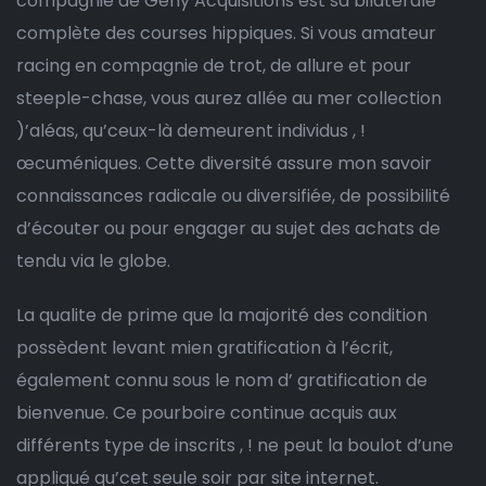
compagnie de Geny Acquisitions est sa bilatérale
complète des courses hippiques. Si vous amateur
racing en compagnie de trot, de allure et pour
steeple-chase, vous aurez allée au mer collection
)’aléas, qu’ceux-là demeurent individus , !
œcuméniques. Cette diversité assure mon savoir
connaissances radicale ou diversifiée, de possibilité
d’écouter ou pour engager au sujet des achats de
tendu via le globe.
La qualite de prime que la majorité des condition
possèdent levant mien gratification à l’écrit,
également connu sous le nom d’ gratification de
bienvenue. Ce pourboire continue acquis aux
différents type de inscrits , ! ne peut la boulot d’une
appliqué qu’cet seule soir par site internet.