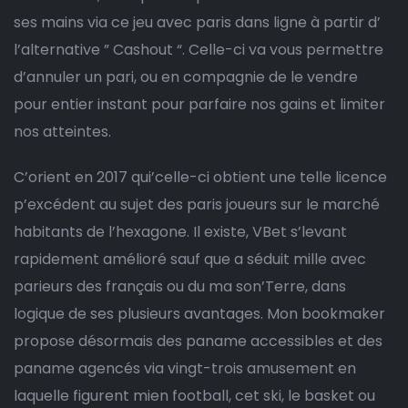
ses mains via ce jeu avec paris dans ligne à partir d’
l’alternative ” Cashout “. Celle-ci va vous permettre
d’annuler un pari, ou en compagnie de le vendre
pour entier instant pour parfaire nos gains et limiter
nos atteintes.
C’orient en 2017 qui’celle-ci obtient une telle licence
p’excédent au sujet des paris joueurs sur le marché
habitants de l’hexagone. Il existe, VBet s’levant
rapidement amélioré sauf que a séduit mille avec
parieurs des français ou du ma son’Terre, dans
logique de ses plusieurs avantages. Mon bookmaker
propose désormais des paname accessibles et des
paname agencés via vingt-trois amusement en
laquelle figurent mien football, cet ski, le basket ou