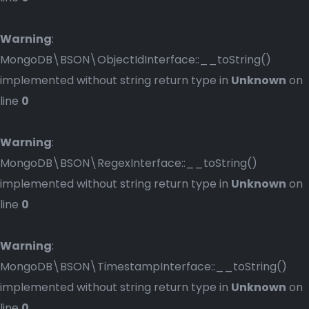
Warning
:
MongoDB\BSON\ObjectIdInterface::__toString()
implemented without string return type in
Unknown
on
line
0
Warning
:
MongoDB\BSON\RegexInterface::__toString()
implemented without string return type in
Unknown
on
line
0
Warning
:
MongoDB\BSON\TimestampInterface::__toString()
implemented without string return type in
Unknown
on
line
0