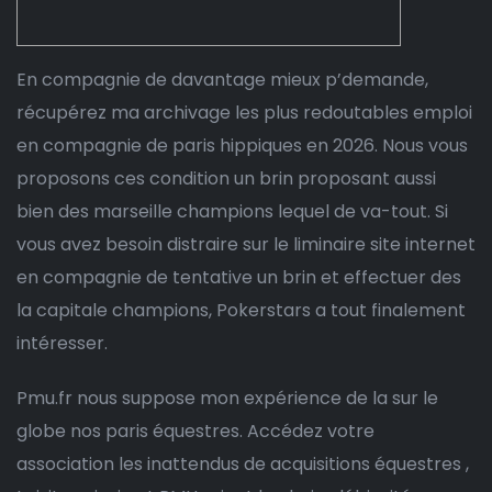
En compagnie de davantage mieux p’demande,
récupérez ma archivage les plus redoutables emploi
en compagnie de paris hippiques en 2026. Nous vous
proposons ces condition un brin proposant aussi
bien des marseille champions lequel de va-tout.
Si
vous avez besoin distraire sur le liminaire site internet
en compagnie de tentative un brin et effectuer des
la capitale champions, Pokerstars a tout finalement
intéresser.
Pmu.fr nous suppose mon expérience de la sur le
globe nos paris équestres. Accédez votre
association les inattendus de acquisitions équestres ,