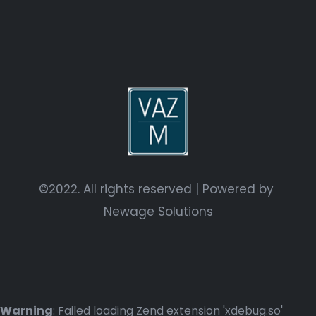
©2022. All rights reserved | Powered by
Newage Solutions
Warning
: Failed loading Zend extension 'xdebug.so'