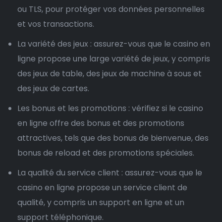
ou TLS, pour protéger vos données personnelles
et vos transactions.
La variété des jeux : assurez-vous que le casino en
ligne propose une large variété de jeux, y compris
des jeux de table, des jeux de machine à sous et
des jeux de cartes.
Les bonus et les promotions : vérifiez si le casino
en ligne offre des bonus et des promotions
attractives, tels que des bonus de bienvenue, des
bonus de reload et des promotions spéciales.
La qualité du service client : assurez-vous que le
casino en ligne propose un service client de
qualité, y compris un support en ligne et un
support téléphonique.