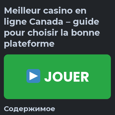
Meilleur casino en
ligne Canada – guide
pour choisir la bonne
plateforme
JOUER
Содержимое