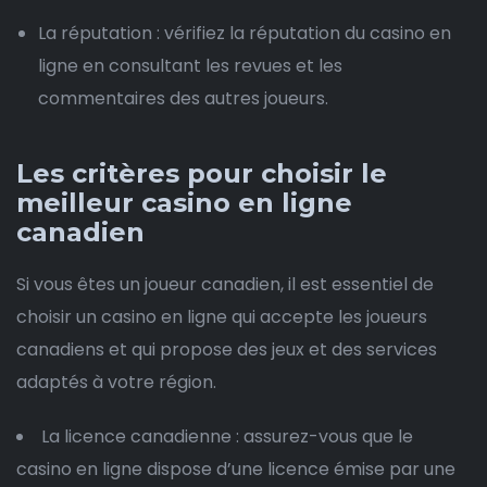
La réputation : vérifiez la réputation du casino en
ligne en consultant les revues et les
commentaires des autres joueurs.
Les critères pour choisir le
meilleur casino en ligne
canadien
Si vous êtes un joueur canadien, il est essentiel de
choisir un casino en ligne qui accepte les joueurs
canadiens et qui propose des jeux et des services
adaptés à votre région.
La licence canadienne : assurez-vous que le
casino en ligne dispose d’une licence émise par une