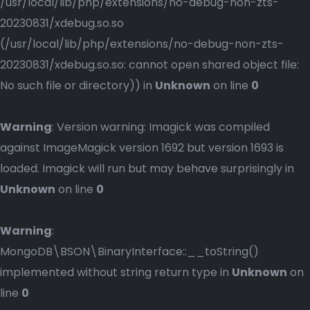
/usr/local/lib/php/extensions/no-debug-non-zts-
20230831/xdebug.so.so
(/usr/local/lib/php/extensions/no-debug-non-zts-
20230831/xdebug.so.so: cannot open shared object file:
No such file or directory)) in
Unknown
on line
0
Warning
: Version warning: Imagick was compiled
against ImageMagick version 1692 but version 1693 is
loaded. Imagick will run but may behave surprisingly in
Unknown
on line
0
Warning
:
MongoDB\BSON\BinaryInterface::__toString()
implemented without string return type in
Unknown
on
line
0