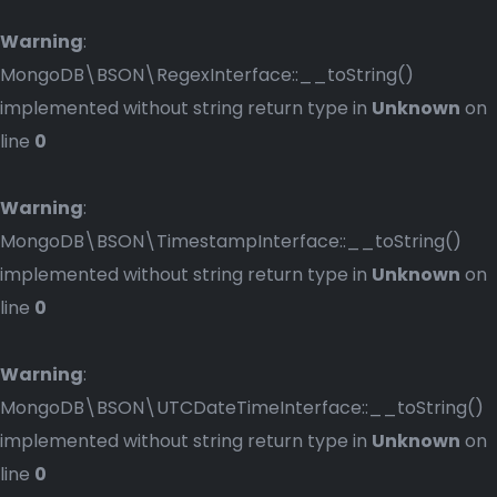
Warning
:
MongoDB\BSON\RegexInterface::__toString()
implemented without string return type in
Unknown
on
line
0
Warning
:
MongoDB\BSON\TimestampInterface::__toString()
implemented without string return type in
Unknown
on
line
0
Warning
:
MongoDB\BSON\UTCDateTimeInterface::__toString()
implemented without string return type in
Unknown
on
line
0