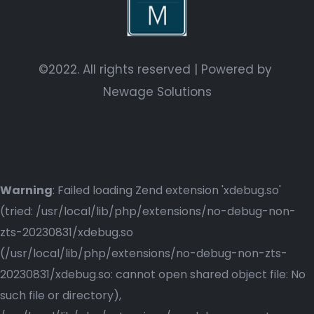
©2022. All rights reserved | Powered by
Newage Solutions
Warning
: Failed loading Zend extension 'xdebug.so'
(tried: /usr/local/lib/php/extensions/no-debug-non-
zts-20230831/xdebug.so
(/usr/local/lib/php/extensions/no-debug-non-zts-
20230831/xdebug.so: cannot open shared object file: No
such file or directory),