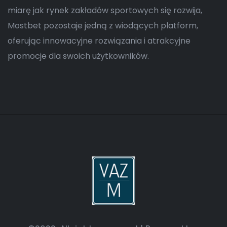
miarę jak rynek zakładów sportowych się rozwija,
Mostbet pozostaje jedną z wiodących platform,
oferując innowacyjne rozwiązania i atrakcyjne
promocje dla swoich użytkowników.