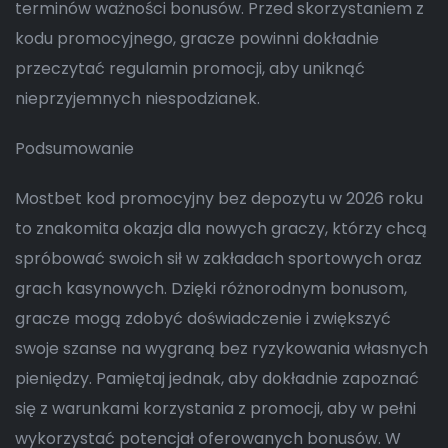
terminów ważności bonusów. Przed skorzystaniem z
kodu promocyjnego, gracze powinni dokładnie
przeczytać regulamin promocji, aby uniknąć
nieprzyjemnych niespodzianek.
Podsumowanie
Mostbet kod promocyjny bez depozytu w 2026 roku
to znakomita okazja dla nowych graczy, którzy chcą
spróbować swoich sił w zakładach sportowych oraz
grach kasynowych. Dzięki różnorodnym bonusom,
gracze mogą zdobyć doświadczenie i zwiększyć
swoje szanse na wygraną bez ryzykowania własnych
pieniędzy. Pamiętaj jednak, aby dokładnie zapoznać
się z warunkami korzystania z promocji, aby w pełni
wykorzystać potencjał oferowanych bonusów. W