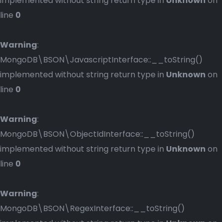
implemented without string return type in
Unknown
on
line
0
Warning
:
MongoDB\BSON\JavascriptInterface::__toString()
implemented without string return type in
Unknown
on
line
0
Warning
:
MongoDB\BSON\ObjectIdInterface::__toString()
implemented without string return type in
Unknown
on
line
0
Warning
:
MongoDB\BSON\RegexInterface::__toString()