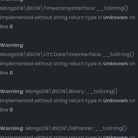
MongoDB\BSON\TimestampInterface::__toString()
implemented without string return type in
Unknown
on
line
0
Warning
:
MongoDB\BSON\UTCDateTimeInterface::__toString()
implemented without string return type in
Unknown
on
line
0
Warning
: MongoDB\BSON\Binary::__toString()
implemented without string return type in
Unknown
on
line
0
Warning
: MongoDB\BSON\DBPointer::__toString()
implemented without string return type in
Unknown
on