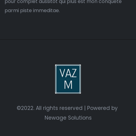
pour complet aussitot qui plus est mon conquete
parmi piste immeditae.
©2022. All rights reserved | Powered by
Newage Solutions