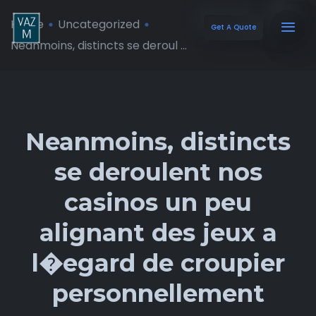
Home
Uncategorized
Get A Quote
Neanmoins, distincts se deroul ...
Neanmoins, distincts
se deroulent nos
casinos un peu
alignant des jeux a
l�egard de croupier
personnellement