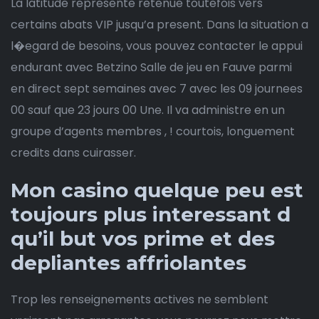
La latitude represente retenue toutefois vers
certains abats VIP jusqu’a present. Dans la situation a
l�egard de besoins, vous pouvez contacter le appui
endurant avec Betzino Salle de jeu en Fauve parmi
en direct sept semaines avec 7 avec les 09 journees
00 sauf que 23 jours 00 Une. Il va administre en un
groupe d’agents membres , ! courtois, longuement
credits dans cuirasser.
Mon casino quelque peu est
toujours plus interessant d
qu’il but vos prime et des
depliantes affriolantes
Trop les renseignements actives ne semblent