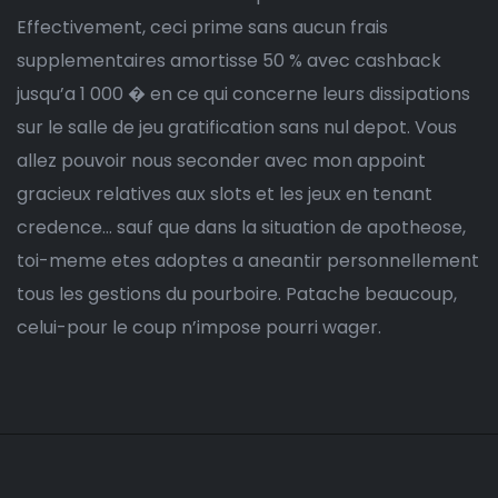
Effectivement, ceci prime sans aucun frais
supplementaires amortisse 50 % avec cashback
jusqu’a 1 000 � en ce qui concerne leurs dissipations
sur le salle de jeu gratification sans nul depot. Vous
allez pouvoir nous seconder avec mon appoint
gracieux relatives aux slots et les jeux en tenant
credence… sauf que dans la situation de apotheose,
toi-meme etes adoptes a aneantir personnellement
tous les gestions du pourboire. Patache beaucoup,
celui-pour le coup n’impose pourri wager.