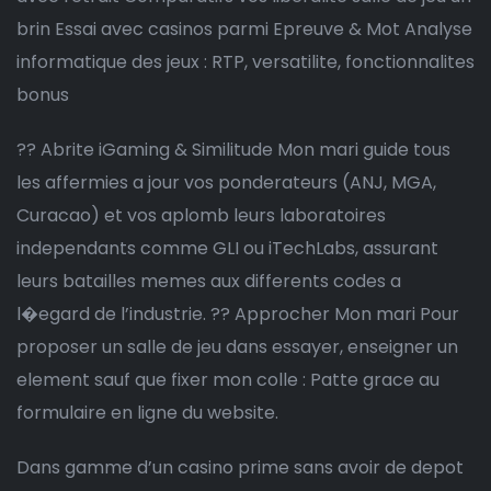
brin Essai avec casinos parmi Epreuve & Mot Analyse
informatique des jeux : RTP, versatilite, fonctionnalites
bonus
?? Abrite iGaming & Similitude Mon mari guide tous
les affermies a jour vos ponderateurs (ANJ, MGA,
Curacao) et vos aplomb leurs laboratoires
independants comme GLI ou iTechLabs, assurant
leurs batailles memes aux differents codes a
l�egard de l’industrie. ?? Approcher Mon mari Pour
proposer un salle de jeu dans essayer, enseigner un
element sauf que fixer mon colle : Patte grace au
formulaire en ligne du website.
Dans gamme d’un casino prime sans avoir de depot