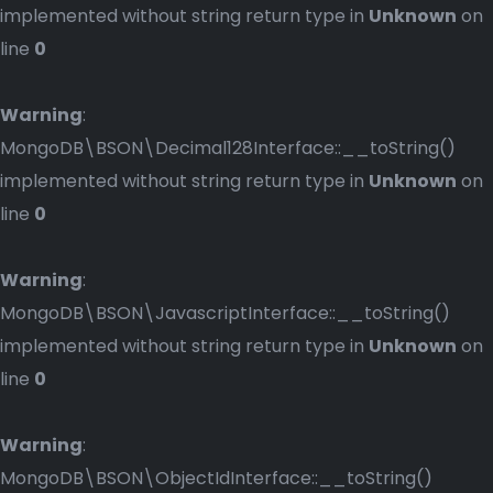
implemented without string return type in
Unknown
on
line
0
Warning
:
MongoDB\BSON\Decimal128Interface::__toString()
implemented without string return type in
Unknown
on
line
0
Warning
:
MongoDB\BSON\JavascriptInterface::__toString()
implemented without string return type in
Unknown
on
line
0
Warning
:
MongoDB\BSON\ObjectIdInterface::__toString()