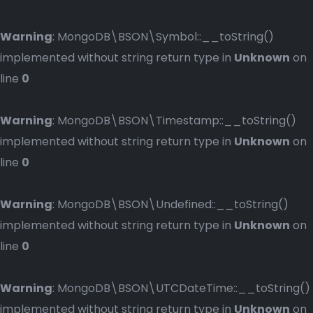
Warning
: MongoDB\BSON\Symbol::__toString()
implemented without string return type in
Unknown
on
line
0
Warning
: MongoDB\BSON\Timestamp::__toString()
implemented without string return type in
Unknown
on
line
0
Warning
: MongoDB\BSON\Undefined::__toString()
implemented without string return type in
Unknown
on
line
0
Warning
: MongoDB\BSON\UTCDateTime::__toString()
implemented without string return type in
Unknown
on