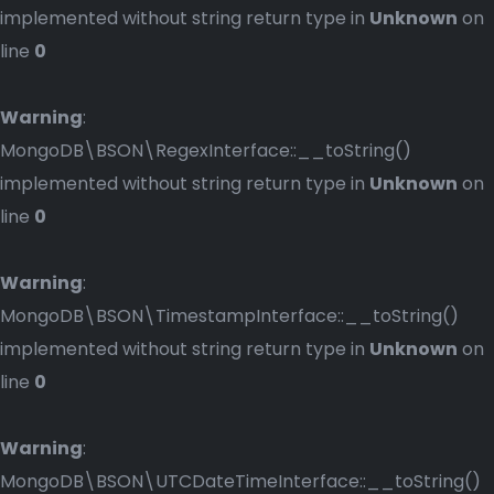
implemented without string return type in
Unknown
on
line
0
Warning
:
MongoDB\BSON\RegexInterface::__toString()
implemented without string return type in
Unknown
on
line
0
Warning
:
MongoDB\BSON\TimestampInterface::__toString()
implemented without string return type in
Unknown
on
line
0
Warning
:
MongoDB\BSON\UTCDateTimeInterface::__toString()