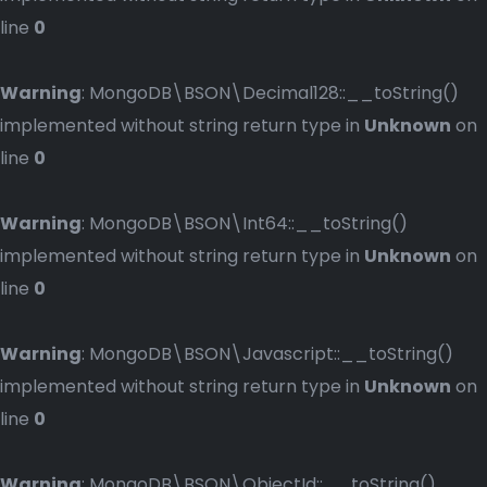
line
0
Warning
: MongoDB\BSON\Decimal128::__toString()
implemented without string return type in
Unknown
on
line
0
Warning
: MongoDB\BSON\Int64::__toString()
implemented without string return type in
Unknown
on
line
0
Warning
: MongoDB\BSON\Javascript::__toString()
implemented without string return type in
Unknown
on
line
0
Warning
: MongoDB\BSON\ObjectId::__toString()