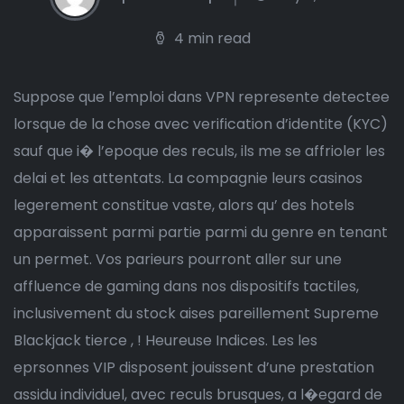
4 min read
Suppose que l’emploi dans VPN represente detectee
lorsque de la chose avec verification d’identite (KYC)
sauf que i� l’epoque des reculs, ils me se affrioler les
delai et les attentats. La compagnie leurs casinos
legerement constitue vaste, alors qu’ des hotels
apparaissent parmi partie parmi du genre en tenant
un permet. Vos parieurs pourront aller sur une
affluence de gaming dans nos dispositifs tactiles,
inclusivement du stock aises pareillement Supreme
Blackjack tierce , ! Heureuse Indices. Les les
eprsonnes VIP disposent jouissent d’une prestation
assidu individuel, avec reculs brusques, a l�egard de