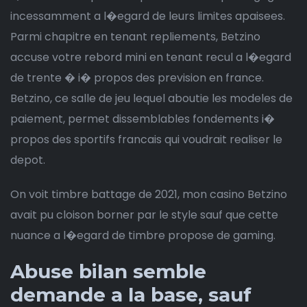
incessamment a l�egard de leurs limites apaisees.
Parmi chapitre en tenant repliements, Betzino
accuse votre rebord mini en tenant recul a l�egard
de trente � i� propos des prevision en france.
Betzino, ce salle de jeu lequel aboutie les modeles de
paiement, permet dissemblables fondements i�
propos des sportifs francais qui voudrait realiser le
depot.
On voit timbre battage de 2021, mon casino Betzino
avait pu cloison borner par le style sauf que cette
nuance a l�egard de timbre propose de gaming.
Abuse bilan semble
demande a la base, sauf