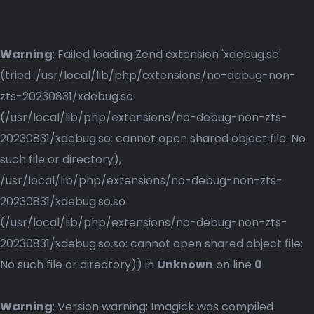
Warning
: Failed loading Zend extension 'xdebug.so'
(tried: /usr/local/lib/php/extensions/no-debug-non-
zts-20230831/xdebug.so
(/usr/local/lib/php/extensions/no-debug-non-zts-
20230831/xdebug.so: cannot open shared object file: No
such file or directory),
/usr/local/lib/php/extensions/no-debug-non-zts-
20230831/xdebug.so.so
(/usr/local/lib/php/extensions/no-debug-non-zts-
20230831/xdebug.so.so: cannot open shared object file:
No such file or directory)) in
Unknown
on line
0
Warning
: Version warning: Imagick was compiled