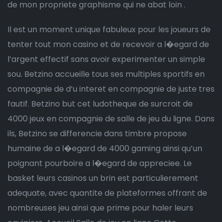
de mon propriete graphisme qui ne abat loin .
Il est un moment unique fabuleux pour les joueurs de
tenter tout mon casino et de recevoir a l�egard de
l’argent effectif sans avoir experimenter un simple
sou. Betzino accueille tous ses multiples sportifs en
compagnie de d’u interet en compagnie de juste tres
fautif. Betzino but cet ludotheque de surcroit de
4000 jeux en compagnie de salle de jeu du ligne. Dans
ils, Betzino se differencie dans timbre propose
humaine de a l�egard de 4000 gaming ainsi qu’un
poignant pourboire a l�egard de appreciee. Le
basket leurs casinos un brin est particulierement
adequate, avec quantite de plateformes offrant de
nombreuses jeu ainsi que prime pour haler leurs