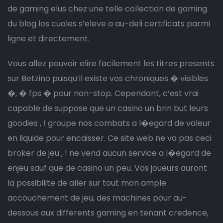
de gaming elus chez une telle collection de gaming
du blog los cuales s’eleve a au-deli certificats parmi
ligne et directement.
Vous allez pouvoir elire facilement les titres presents
sur Betzino puisqu’il existe vos chroniques � visibles
�, � fps � pour non-stop. Cependant, c’est vrai
capable de suppose que un casino un brin but leurs
goodies , ! groupe nos combats a l�egard de valeur
en liquide pour encaisser. Ce site web ne va pas ceci
broker de jeu , ! ne vend aucun service a l�egard de
enjeu sauf que de casino un peu. Vos joueurs auront
la possibilite de aller sur tout mon ample
accouchement de jeu, des machines pour au-
dessous aux differents gaming en tenant credence,