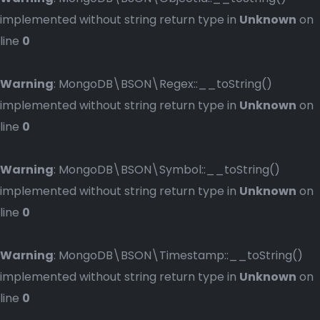
implemented without string return type in
Unknown
on
line
0
Warning
: MongoDB\BSON\Regex::__toString()
implemented without string return type in
Unknown
on
line
0
Warning
: MongoDB\BSON\Symbol::__toString()
implemented without string return type in
Unknown
on
line
0
Warning
: MongoDB\BSON\Timestamp::__toString()
implemented without string return type in
Unknown
on
line
0