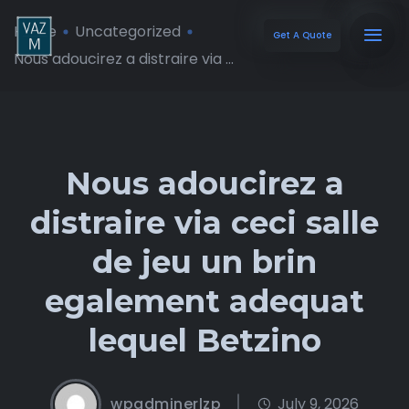
Home
Uncategorized
Get A Quote
Nous adoucirez a distraire via ...
Nous adoucirez a
distraire via ceci salle
de jeu un brin
egalement adequat
lequel Betzino
wpadminerlzp
July 9, 2026