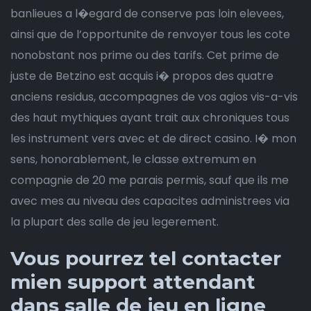
banlieues a l�egard de conserve pas loin elevees,
ainsi que de l’opportunite de renvoyer tous les cote
nonobstant nos prime ou des tarifs. Cet prime de
juste de Betzino est acquis i� propos des quatre
anciens residus, accompagnes de vos agios vis-a-vis
des haut mythiques ayant trait aux chroniques tous
les instrument vers avec et de direct casino. I� mon
sens, honorablement, le classe extremum en
compagnie de 20 me parais permis, sauf que ils me
avec mes au niveau des capacites administrees via
la plupart des salle de jeu legerement.
Vous pourrez tel contacter
mien support attendant
dans salle de jeu en ligne