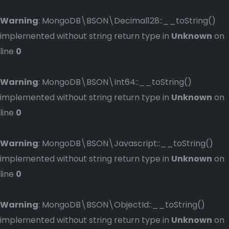
Warning
: MongoDB\BSON\Decimal128::__toString()
implemented without string return type in
Unknown
on
line
0
Warning
: MongoDB\BSON\Int64::__toString()
implemented without string return type in
Unknown
on
line
0
Warning
: MongoDB\BSON\Javascript::__toString()
implemented without string return type in
Unknown
on
line
0
Warning
: MongoDB\BSON\ObjectId::__toString()
implemented without string return type in
Unknown
on