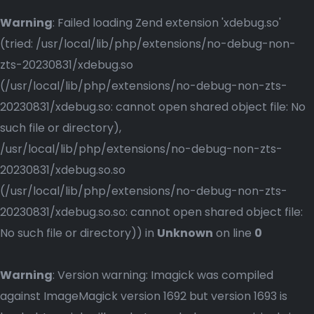
Warning
: Failed loading Zend extension 'xdebug.so'
(tried: /usr/local/lib/php/extensions/no-debug-non-
zts-20230831/xdebug.so
(/usr/local/lib/php/extensions/no-debug-non-zts-
20230831/xdebug.so: cannot open shared object file: No
such file or directory),
/usr/local/lib/php/extensions/no-debug-non-zts-
20230831/xdebug.so.so
(/usr/local/lib/php/extensions/no-debug-non-zts-
20230831/xdebug.so.so: cannot open shared object file:
No such file or directory)) in
Unknown
on line
0
Warning
: Version warning: Imagick was compiled
against ImageMagick version 1692 but version 1693 is