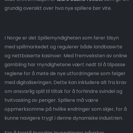
grundig oversikt over hva nye spillere bør vite.
I Norge er det Spillemyndigheten som fører tilsyn
med spillmarkedet og regulerer både landbaserte
og nettbaserte kasinoer. Med fremveksten av online
gambling har myndighetene vært nødt til å tilpasse
reglene for å møte de nye utfordringene som følger
med digitaliseringen. Dette kan inkludere alt fra krav
om ansvarlig spill til tiltak for å forhindre svindel og
hvitvasking av penger. Spillere må være
oppmerksomme på hvilke endringer som skjer, for å
kunne navigere trygt i denne dynamiske industrien.
For å forstå hvordan lovendringer påvirker