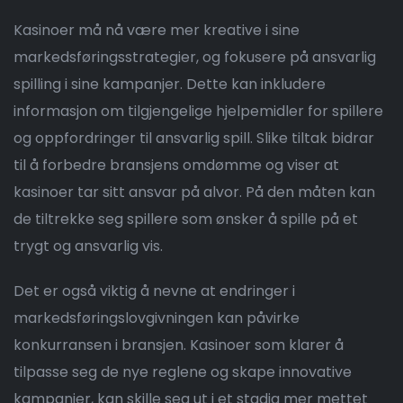
Kasinoer må nå være mer kreative i sine
markedsføringsstrategier, og fokusere på ansvarlig
spilling i sine kampanjer. Dette kan inkludere
informasjon om tilgjengelige hjelpemidler for spillere
og oppfordringer til ansvarlig spill. Slike tiltak bidrar
til å forbedre bransjens omdømme og viser at
kasinoer tar sitt ansvar på alvor. På den måten kan
de tiltrekke seg spillere som ønsker å spille på et
trygt og ansvarlig vis.
Det er også viktig å nevne at endringer i
markedsføringslovgivningen kan påvirke
konkurransen i bransjen. Kasinoer som klarer å
tilpasse seg de nye reglene og skape innovative
kampanjer, kan skille seg ut i et stadig mer mettet