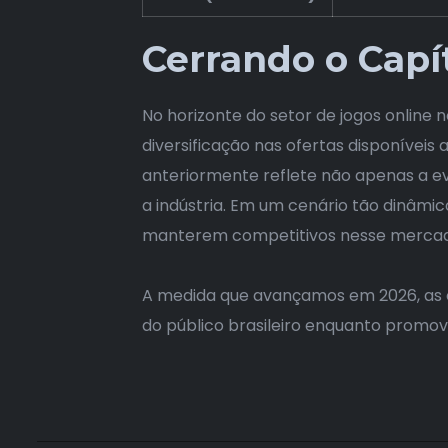
Cerrando o Capí
No horizonte do setor de jogos online
diversificação nas ofertas disponívei
anteriormente reflete não apenas a e
a indústria. Em um cenário tão dinâmi
manterem competitivos nesse merca
A medida que avançamos em 2026, as 
do público brasileiro enquanto promo