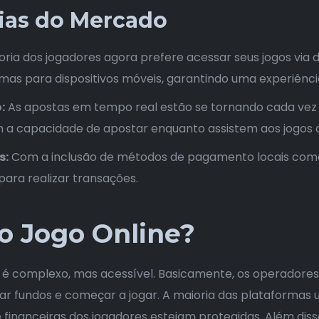
ias do Mercado
ria dos jogadores agora prefere acessar seus jogos via di
mas para dispositivos móveis, garantindo uma experiência
:
As apostas em tempo real estão se tornando cada vez 
a capacidade de apostar enquanto assistem aos jogos a
s:
Com a inclusão de métodos de pagamento locais como PI
ara realizar transações.
o Jogo Online?
 é complexo, mas acessível. Basicamente, os operadore
r fundos e começar a jogar. A maioria das plataformas ut
e financeiras dos jogadores estejam protegidas. Além dis