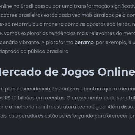
nline no Brasil passou por uma transformação significati
jogadores brasileiros estão cada vez mais atraídos pela c
não só reformulou a maneira como as apostas são feitas
, vamos explorar as tendências mais relevantes do me
 cenário vibrante. A plataforma
betamo
, por exemplo, é
aptada ao público brasileiro.
Mercado de Jogos Online 
á em plena ascendência. Estimativas apontam que o merca
 R$ 10 bilhões em receitas. O crescimento pode ser atribu
ar e a melhoria na infraestrutura tecnológica. Além dis
tuais, os operadores estão se esforçando para oferecer p