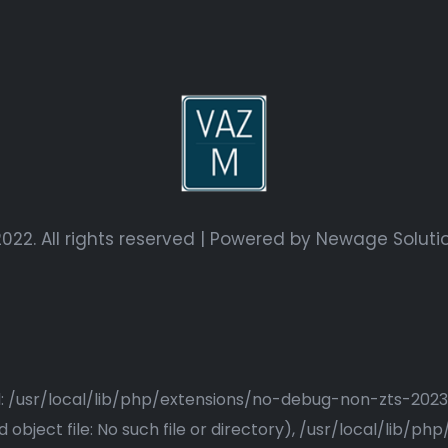
022. All rights reserved | Powered by
Newage Soluti
ried: /usr/local/lib/php/extensions/no-debug-non-zts-20
bject file: No such file or directory), /usr/local/lib/