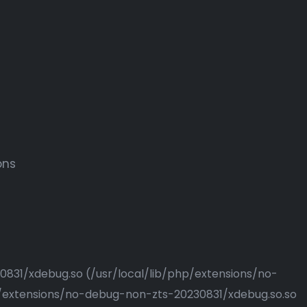
ons
230831/xdebug.so (/usr/local/lib/php/extensions/no-
php/extensions/no-debug-non-zts-20230831/xdebug.so.so