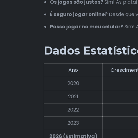
Os jogos são justos?
Sim! As plataf
É seguro jogar online?
Desde que vo
Posso jogar no meu celular?
Sim! A
Dados Estatísti
Ano
Cresciment
2020
2021
2022
2023
2026 (Estimativa)