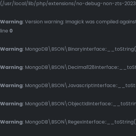
(/usr/local/lib/php/extensions/no-debug-non-zts-2023083
Warning
: Version warning: Imagick was compiled against
line
0
Warning
: MongoDB\BSON\BinaryInterface::__toString()
Warning
: MongoDB\BSON\Decimal128Interface::__toStri
Warning
: MongoDB\BSON\JavascriptInterface::__toStri
Warning
: MongoDB\BSON\ObjectIdInterface::__toString
Warning
: MongoDB\BSON\RegexInterface::__toString() 