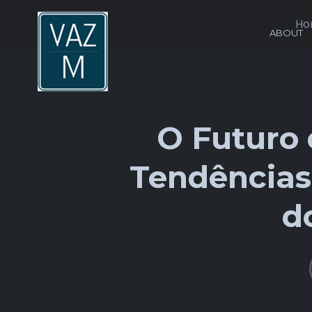
Ho
ABOUT
O Futuro 
Tendência
d