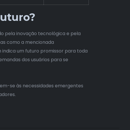
Futuro?
do pela inovação tecnológica e pela
ormas como a mencionada
indica um futuro promissor para toda
demandas dos usuários para se
arem-se às necessidades emergentes
adores.