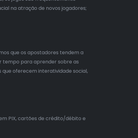
ial na atração de novos jogadores;
amos que os apostadores tendem a
car tempo para aprender sobre as
 que oferecem interatividade social,
m PIX, cartões de crédito/débito e