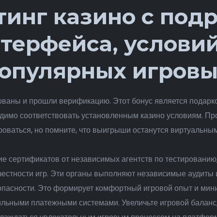
тинг казино с под
терфейса, условий
популярных игров
ованы и прошли верификацию. Этот бонус является подарко
одимо соответствовать установленным казино условиям. Пр
роваться, но помните, что выигрыши останутся виртуальным
ие сертификатов от независимых агентств по тестированию
естности игр. Эти органы выполняют независимые аудиты и
опасности. Это формирует комфортный игровой опыт и мини
льными платежными системами. Увеличьте игровой баланс,