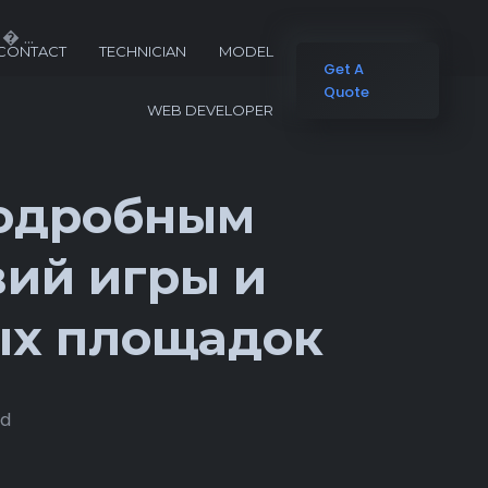
� ...
CONTACT
TECHNICIAN
MODEL
Get A
Quote
WEB DEVELOPER
подробным
вий игры и
ых площадок
ad