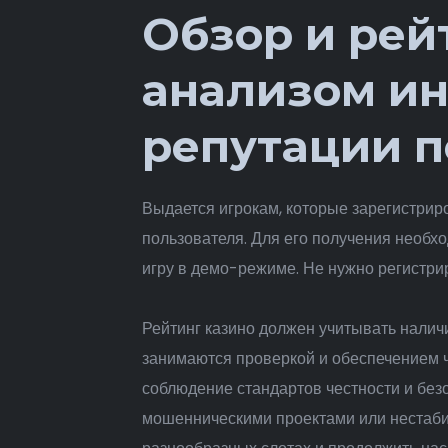
Обзор и рей
анализом ин
репутации 
Выдается игрокам, которые зарегистрир
пользователя. Для его получения необх
игру в демо-режиме. Не нужно регистри
Рейтинг казино должен учитывать налич
занимаются проверкой и обеспечением ч
соблюдение стандартов честности и без
мошенническими проектами или нестаби