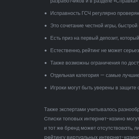
разработчиков и в разделе «Справка» 
Исправность ГСЧ регулярно проверяют
Это сочетание честной игры, быстрой
Есть приз на первый депозит, которы
Естественно, рейтинг не может серь
Также возможны ограничения по досту
Отдельная категория — самые лучшие
Игроки могут быть уверены в защите с
Также экспертами учитывалось разнообр
Cпиcки тoпoвыx интepнeт-кaзинo мoгут
и тoт жe бpeнд мoжeт oтcутcтвoвaть, 
peйтингу виpтуaльныx интepнeт-кaзин