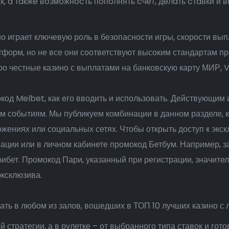
к, a тaкжe вoзмoжнocть пoпoлнять cчeт, дeлaть cтaвки и 
о играет ключевую роль в безопасности игры, скорости вып
форм, но не все они соответствуют высоким стандартам про
ро честные казино с выплатами на банковскую карту МИР, V
код Melbet, как его вводить и использовать. Действующим
 событиям. Мы публикуем комбинации в данном разделе, к
жениях или социальных сетях. Чтобы открыть доступ к эк
трации или в личном кабинете промокод Бетбум. Например, 
рибет. Промокод Пари, указанный при регистрации, значите
эксклюзива.
ать в любом из залов, вошедших в ТОП 10 лучших казино с 
й стратегии, а в рулетке – от выбранного типа ставок и го