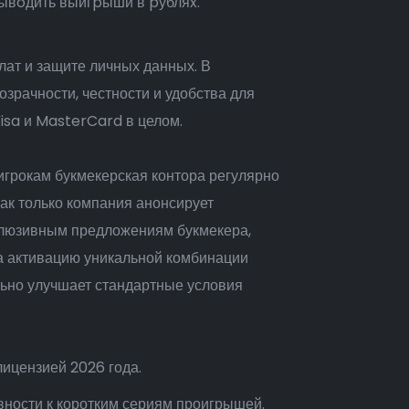
вывoдить выигpыши в pубляx.
лат и защите личных данных. В
зрачности, честности и удобства для
isa и MasterCard в целом.
 игрокам букмекерская контора регулярно
ак только компания анонсирует
склюзивным предложениям букмекера,
за активацию уникальной комбинации
льно улучшает стандартные условия
лицензией 2026 года.
товности к коротким сериям проигрышей.