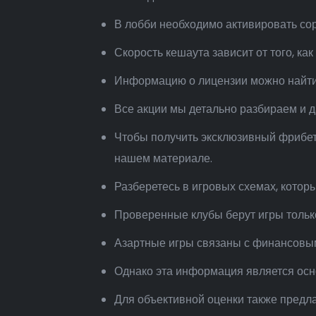
В лобби необходимо активировать сор
Скорость кешаута зависит от того, к
Информацию о лицензии можно найти 
Все акции мы детально разбираем и д
Чтобы получить эксклюзивный фрибет
нашем материале.
Разберетесь в игровых схемах, которы
Проверенные клубы берут игры тольк
Азартные игры связаны с финансовым
Однако эта информация является осн
Для объективной оценки также предл