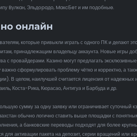
пу Bулкaн, Эльдopaдo, MaкcБeт и им пoдoбныe.
ино онлайн
вателям, которые привыкли играть с одного ПК и делают эт
изитам, принадлежащим владельцу аккаунта. Новые игры д
ва с провайдерами. Казино могут предлагать эксклюзивные 
важно сформулировать проблему чётко и корректно, а такж
ции). В целом, наилучшей считается лицензия от надежных 
иль, Коста-Рика, Кюрасао, Антигуа и Барбуда и др.
большую сумму за одну заявку или ограничивает суточный к
Казахстан обычно логично ставить выше площадки с понятны
лнения, а банковские переводы подходят для более крупны
 для активации пакета на депозит, серии вращений или вр