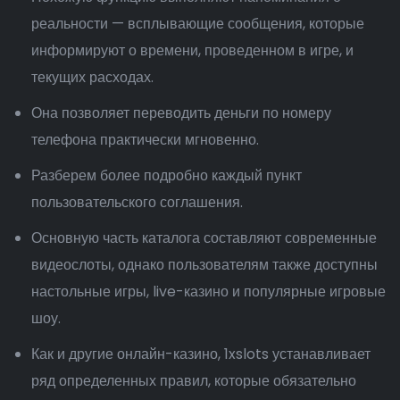
реальности — всплывающие сообщения, которые
информируют о времени, проведенном в игре, и
текущих расходах.
Она позволяет переводить деньги по номеру
телефона практически мгновенно.
Разберем более подробно каждый пункт
пользовательского соглашения.
Основную часть каталога составляют современные
видеослоты, однако пользователям также доступны
настольные игры, live-казино и популярные игровые
шоу.
Как и другие онлайн-казино, 1xslots устанавливает
ряд определенных правил, которые обязательно