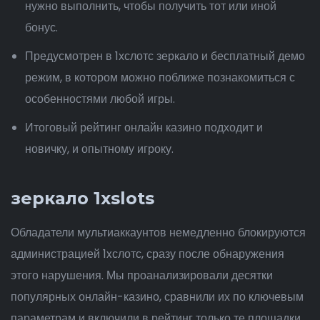
нужно выполнить, чтобы получить тот или иной
бонус.
Предусмотрен в 1хслотс зеркало и бесплатный демо
режим, в котором можно поближе познакомиться с
особенностями любой игры.
Итоговый рейтинг онлайн казино подходит и
новичку, и опытному игроку.
зеркало 1xslots
Обладатели мультиаккаунтов немедленно блокируются
администрацией 1xслотс, сразу после обнаружения
этого нарушения. Мы проанализировали десятки
популярных онлайн-казино, сравнили их по ключевым
параметрам и включили в рейтинг только те площадки,