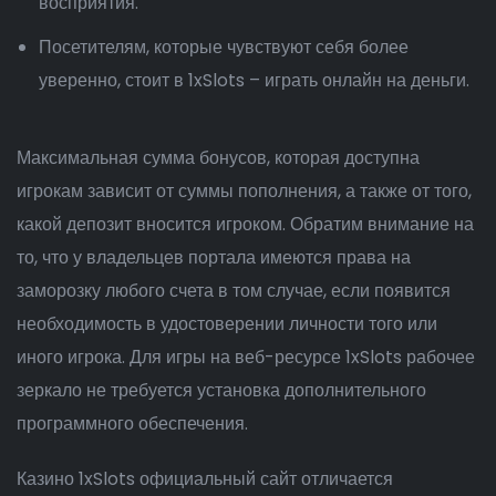
восприятия.
Посетителям, которые чувствуют себя более
уверенно, стоит в 1xSlots – играть онлайн на деньги.
Максимальная сумма бонусов, которая доступна
игрокам зависит от суммы пополнения, а также от того,
какой депозит вносится игроком. Обратим внимание на
то, что у владельцев портала имеются права на
заморозку любого счета в том случае, если появится
необходимость в удостоверении личности того или
иного игрока. Для игры на веб-ресурсе 1xSlots рабочее
зеркало не требуется установка дополнительного
программного обеспечения.
Казино 1xSlots официальный сайт отличается