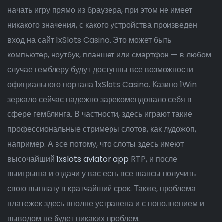
начать игру прямо из браузера, при этом не имеет
никакого значения, с какого устройства произведен
вход на сайт 1xSlots Casino. Это может быть
компьютер, ноутбук, планшет или смартфон — в любом
случае гемблеру будут доступны все возможности
официального портала 1xSlots Casino. Казино 1Win
зеркало сейчас надежно зарекомендовало себя в
сфере гемблинга. В частности, здесь играют такие
профессиональные стримеры слотов, как лудожоп,
например. А все потому, что слоты здесь имеют
высочайший
1xslots aviator app
RTP, и после
выигрыша и отдачи у вас есть все шансы получить
свою выплату в кратчайший срок. Также, проблема
платежек здесь вполне устранена и с пополнением и
выводом не будет никаких проблем.