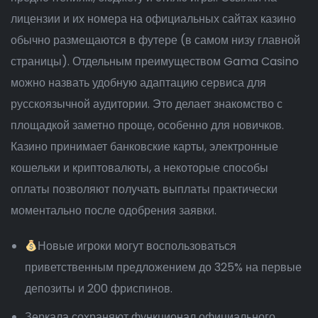
лицензии и их номера на официальных сайтах казино
обычно размещаются в футере (в самом низу главной
страницы). Отдельным преимуществом Gama Casino
можно назвать удобную адаптацию сервиса для
русскоязычной аудитории. Это делает знакомство с
площадкой заметно проще, особенно для новичков.
Казино принимает банковские карты, электронные
кошельки и криптовалюты, а некоторые способы
оплаты позволяют получать выплаты практически
моментально после одобрения заявки.
Новые игроки могут воспользоваться
приветственным предложением до 325% на первые
депозиты и 200 фриспинов.
Зеркала сохраняют функционал официального