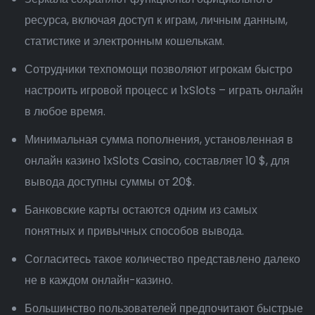
ресурса, включая доступ к играм, личным данным,
статистике и электронным кошелькам.
Сотрудники техпомощи позволяют игрокам быстро
настроить игровой процесс и 1xSlots – играть онлайн
в любое время.
Минимальная сумма пополнения, установленная в
онлайн казино 1xSlots Casino, составляет 10 $, для
вывода доступны суммы от 20$.
Банковские карты остаются одним из самых
понятных и привычных способов вывода.
Согласитесь такое количество представлено далеко
не в каждом онлайн-казино.
Большинство пользователей предпочитают быстрые