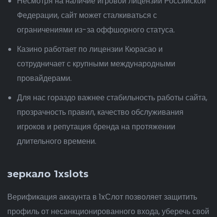
Несмотря на наличие игровой лицензии Российской
Федерации, сайт может сталкиваться с
ограничениями из-за оффшорного статуса.
Казино работает по лицензии Кюрасао и
сотрудничает с крупными международными
провайдерами.
Для нас гораздо важнее стабильность работы сайта,
прозрачность правил, качество обслуживания
игроков и репутация бренда на протяжении
длительного времени.
зеркало 1xslots
Верификация аккаунта в 1xСлот позволяет защитить
профиль от несанкционированного входа, уберечь свой