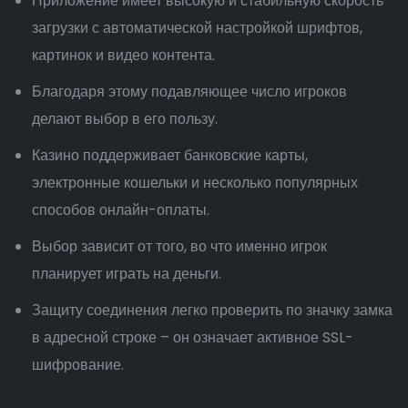
Приложение имеет высокую и стабильную скорость
загрузки с автоматической настройкой шрифтов,
картинок и видео контента.
Благодаря этому подавляющее число игроков
делают выбор в его пользу.
Казино поддерживает банковские карты,
электронные кошельки и несколько популярных
способов онлайн-оплаты.
Выбор зависит от того, во что именно игрок
планирует играть на деньги.
Защиту соединения легко проверить по значку замка
в адресной строке – он означает активное SSL-
шифрование.