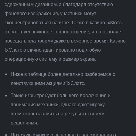
сдержанным дизайном, а благодаря отсутствию
фонового изображения, участники могут
сконцентрироваться на игре. Также в казино 1xSlots
отсутствует звуковое сопровождение, что позволяет
посещать платформу даже в вечернее время. Казино
1хСлотс отлично адаптировано под любую
операционную систему и размер экрана.
Ниже в таблице более детально разберемся с
действующими акциями 1хСлотс.
Такие игры требуют большего вовлечения и
понимания механики, однако дают игроку
возможность влиять на результат своими
решениями.
Похожую функцию выполняют напоминания о