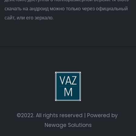
скачать на андроид можно только через официальный
сайт, или его зеркало.
©2022. All rights reserved | Powered by
Newage Solutions