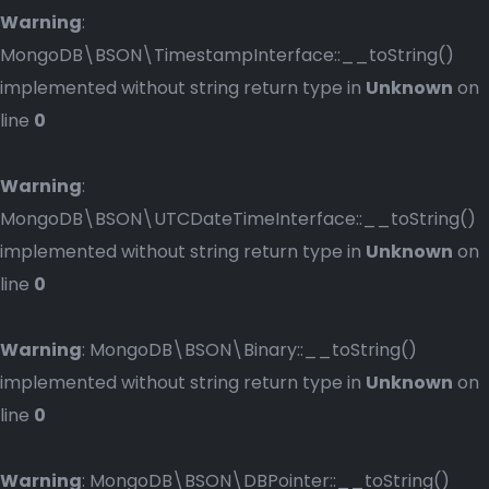
Warning
:
MongoDB\BSON\TimestampInterface::__toString()
implemented without string return type in
Unknown
on
line
0
Warning
:
MongoDB\BSON\UTCDateTimeInterface::__toString()
implemented without string return type in
Unknown
on
line
0
Warning
: MongoDB\BSON\Binary::__toString()
implemented without string return type in
Unknown
on
line
0
Warning
: MongoDB\BSON\DBPointer::__toString()