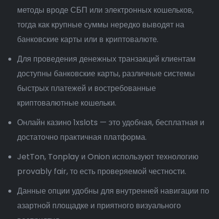
методы вроде СБП или электронных кошельков,
тогда как крупные суммы нередко выводят на
банковские карты или в криптовалюте.
Для проведения денежных транзакций клиентам
доступны банковские карты, различные системы
быстрых платежей и востребованные
криптовалютные кошельки.
Онлайн казино 1xslots — это удобная, бесплатная и
достаточно практичная платформа.
JetTon, Tonplay и Onion используют технологию
provably fair, то есть проверяемой честности.
Данные опции удобны для внутренней навигации по
азартной площадке и приятного визуального