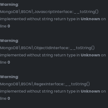
Warning
:
MongoDB\BSON\JavascriptInterface::__toString()
implemented without string return type in
Unknown
on
line
0
Warning
:
MongoDB\BSON\ObjectIdInterface::__toString()
implemented without string return type in
Unknown
on
line
0
Warning
:
MongoDB\BSON\RegexInterface::__toString()
implemented without string return type in
Unknown
on
line
0