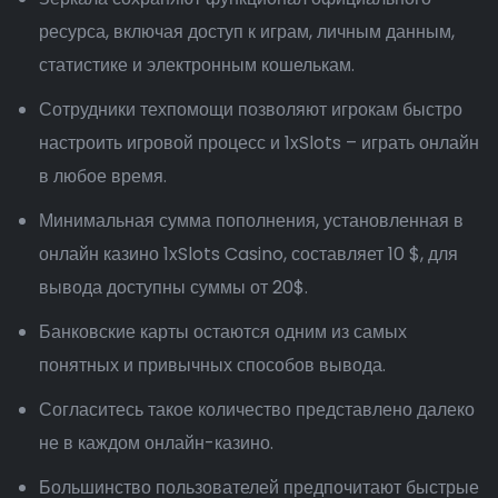
ресурса, включая доступ к играм, личным данным,
статистике и электронным кошелькам.
Сотрудники техпомощи позволяют игрокам быстро
настроить игровой процесс и 1xSlots – играть онлайн
в любое время.
Минимальная сумма пополнения, установленная в
онлайн казино 1xSlots Casino, составляет 10 $, для
вывода доступны суммы от 20$.
Банковские карты остаются одним из самых
понятных и привычных способов вывода.
Согласитесь такое количество представлено далеко
не в каждом онлайн-казино.
Большинство пользователей предпочитают быстрые