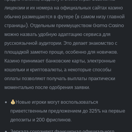
лицензии и их номера на официальных сайтах казино
обычно размещаются в футере (в самом низу главной
страницы). Отдельным преимуществом Gama Casino
можно назвать удобную адаптацию сервиса для
русскоязычной аудитории. Это делает знакомство с
площадкой заметно проще, особенно для новичков.
Казино принимает банковские карты, электронные
кошельки и криптовалюты, а некоторые способы
оплаты позволяют получать выплаты практически
моментально после одобрения заявки.
Новые игроки могут воспользоваться
приветственным предложением до 325% на первые
депозиты и 200 фриспинов.
Зеркала сохраняют функционал официального