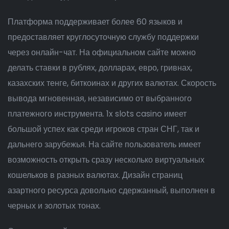
Платформа поддерживает более 60 языков и
предоставляет круглосуточную службу поддержки
через онлайн-чат. На официальном сайте можно
делать ставки в рублях, долларах, евро, гривнах,
казахских тенге, биткоинах и других валютах. Скорость
вывода мгновенная, независимо от выбранного
платежного инструмента. 1x slots casino имеет
большой успех как среди игроков стран СНГ, так и
дальнего зарубежья. На сайте пользователь имеет
возможность открыть сразу несколько виртуальных
кошельков в разных валютах. Дизайн страниц
азартного ресурса довольно сдержанный, выполнен в
черных и золотых тонах.