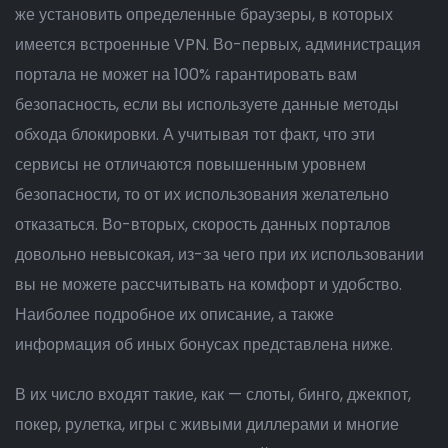
же установить определенные браузеры, в которых
имеется встроенные VPN. Во-первых, администрация
портала не может на 100% гарантировать вам
безопасность, если вы используете данные методы
обхода блокировки. А учитывая тот факт, что эти
сервисы не отличаются повышенным уровнем
безопасности, то от их использования желательно
отказаться. Во-вторых, скорость данных порталов
довольно невысокая, из-за чего при их использовании
вы не можете рассчитывать на комфорт и удобство.
Наиболее подробное их описание, а также
информация об иных бонусах представлена ниже.
В их число входят такие, как — слоты, бинго, джекпот,
покер, рулетка, игры с живыми диллерами и многие