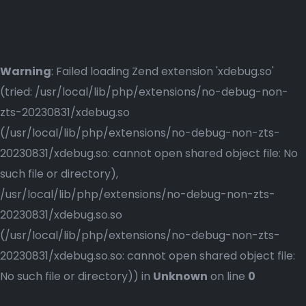
Warning
: Failed loading Zend extension 'xdebug.so'
(tried: /usr/local/lib/php/extensions/no-debug-non-
zts-20230831/xdebug.so
(/usr/local/lib/php/extensions/no-debug-non-zts-
20230831/xdebug.so: cannot open shared object file: No
such file or directory),
/usr/local/lib/php/extensions/no-debug-non-zts-
20230831/xdebug.so.so
(/usr/local/lib/php/extensions/no-debug-non-zts-
20230831/xdebug.so.so: cannot open shared object file:
No such file or directory)) in
Unknown
on line
0