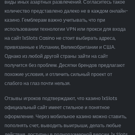
виды иных азартных развлечений. Согласитесь такое
количество представлено далеко не в каждом онлайн-
казино. Гемблерам важно учитывать, что при
использовании технологии VPN или прокси для входа
на сайт 1xSlots Casino не стоит выбирать адреса,
привязанные к Испании, Великобритании и США.
Однако из любой другой страны зайти на сайт
получится без проблем. Десятки брендов предлагают
похожие условия, и отличить сильный проект от
слабого на глаз почти нельзя.
Отзывы игроков подтверждают, что казино 1xSlots
официальный сайт имеет стильное и понятное
оформление. Через мобильное казино можно ставить,
пополнять счет, выводить выигрыши, делать любые
действия, доступны в полноразмерной версии. 1x Slots