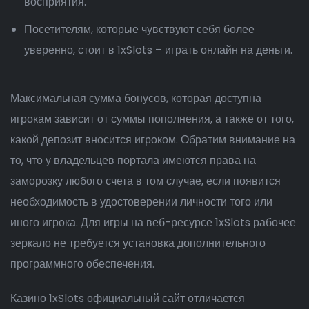
восприятия.
Посетителям, которые чувствуют себя более
уверенно, стоит в 1xSlots – играть онлайн на деньги.
Максимальная сумма бонусов, которая доступна
игрокам зависит от суммы пополнения, а также от того,
какой депозит вносится игроком. Обратим внимание на
то, что у владельцев портала имеются права на
заморозку любого счета в том случае, если появится
необходимость в удостоверении личности того или
иного игрока. Для игры на веб-ресурсе 1xSlots рабочее
зеркало не требуется установка дополнительного
программного обеспечения.
Казино 1xSlots официальный сайт отличается