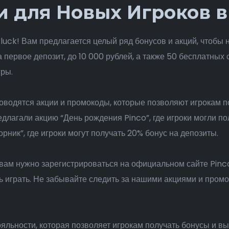
 для Новых Игроков в
 luck! Вам предлагается целый ряд бонусов и акций, чтобы 
 первое депозит, до 10 000 рублей, а также 50 бесплатных
гры.
проводятся акции и промокоды, которые позволяют игрокам 
лагали акцию “День рождения Pinco”, где игроки могли п
рник”, где игроки могут получать 20% бонус на депозиты.
 вам нужно зарегистрироваться на официальном сайте Pinco
 играть. Не забывайте следить за нашими акциями и промо
ояльности, которая позволяет игрокам получать бонусы и в