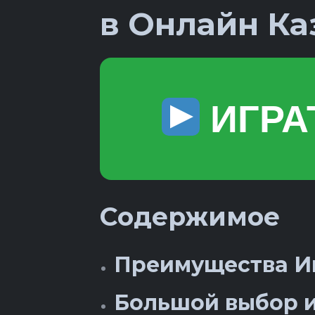
в Онлайн Ка
ИГРА
Содержимое
Преимущества Иг
Большой выбор и