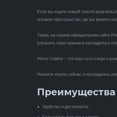
Если вы ищете новый способ развлечься
игровое пространство, где вы можете иг
Также, на нашем официальном сайте Pin
улучшить свои навыки и насладиться иг
Pinco Casino – это ваш путь к игре и р
Начните играть сейчас и насладьтесь игр
Преимущества 
Удобство и доступность