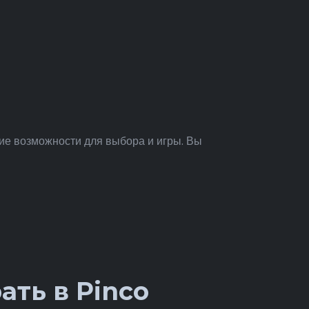
кие возможности для выбора и игры. Вы
ать в Pinco