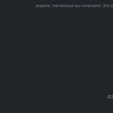
играете, тем больше вы получаете. Это 
©2