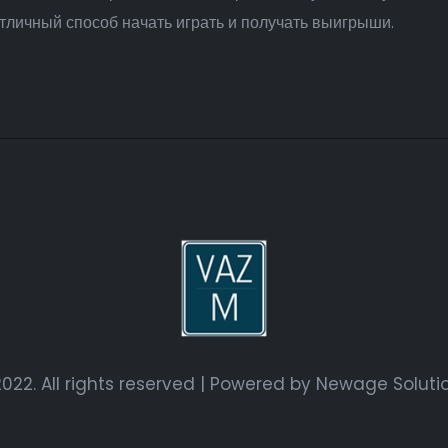
отличный способ начать играть и получать выигрыши.
022. All rights reserved | Powered by
Newage Soluti