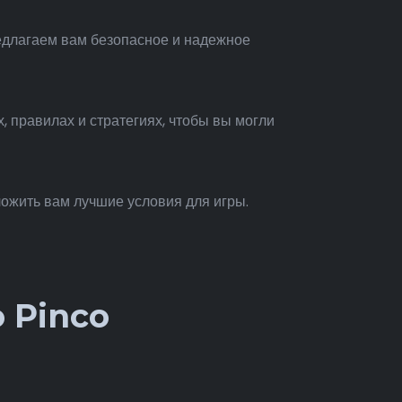
редлагаем вам безопасное и надежное
 правилах и стратегиях, чтобы вы могли
ложить вам лучшие условия для игры.
 Pinco