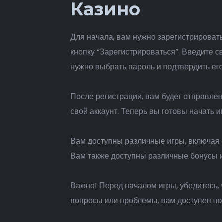
Казино
Для начала, вам нужно зарегистрирова
кнопку “Зарегистрироваться”. Введите 
нужно выбрать пароль и подтвердить его
После регистрации, вам будет отправлен
свой аккаунт. Теперь вы готовы начать и
Вам доступны различные игры, включая с
Вам также доступны различные бонусы и 
Важно! Перед началом игры, убедитесь, 
вопросы или проблемы, вам доступен по