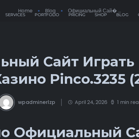
Home
Blog
Официальный Сай� ...
SERVICES
PORTFOLIO
PRICING
SHOP
BLOG
ьный Сайт Играть 
азино Pinco.3235 (
wpadminerlzp
April 24, 2026
1 min re
о Официальный Са