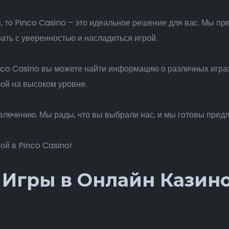
, то Pinco Casino – это идеальное решение для вас. Мы п
рать с уверенностью и насладиться игрой.
co Casino вы можете найти информацию о различных играх,
рой на высоком уровне.
азвлечению. Мы рады, что вы выбрали нас, и мы готовы пред
ой в Pinco Casino!
Игры в Онлайн Казино