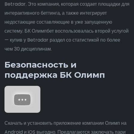
Betradar. Это компания, которая создает площадки для
интерактивного беттинга, а также интегрирует
недостающие составляющие в уже запущенную
систему. БК Олимпбет воспользовалась второй услугой
— купив у Betradar раздел со статистикой по более
чем 30 дисциплинам.
Безопасность и
поддержка БК Олимп
Скачать и установить приложение компании Олимп на
Android и iOS выгодно. Предлагаются заключать пари