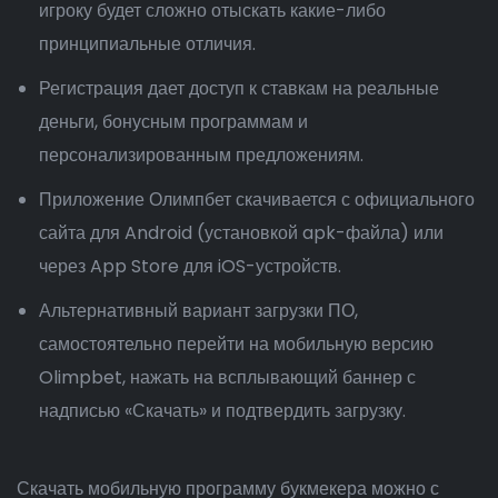
игроку будет сложно отыскать какие-либо
принципиальные отличия.
Регистрация дает доступ к ставкам на реальные
деньги, бонусным программам и
персонализированным предложениям.
Приложение Олимпбет скачивается с официального
сайта для Android (установкой apk-файла) или
через App Store для iOS-устройств.
Альтернативный вариант загрузки ПО,
самостоятельно перейти на мобильную версию
Olimpbet, нажать на всплывающий баннер с
надписью «Скачать» и подтвердить загрузку.
Скачать мобильную программу букмекера можно с