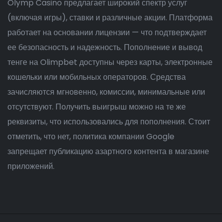
Olymp Casino предлагает широкий спектр услуг
(включая игры), ставки и различные акции. Платформа
работает на основании лицензии — что подтверждает
ее безопасность и надежность. Пополнение и вывод
тенге на Olimpbet доступны через карты, электронные
кошельки или мобильных операторов. Средства
зачисляются мгновенно, комиссии, минимальные или
отсутствуют. Получить выигрыш можно на те же
реквизиты, что использовались для пополнения. Стоит
отметить, что нет, политика компании Google
запрещает публикацию азартного контента в магазине
приложений.