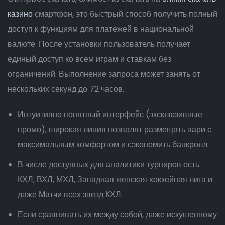
казино
смартфон, это быстрый способ получить полный
доступ к функциям для платежей в национальной
валюте. После установки пользователь получает
единый доступ ко всем играм и ставкам без
ограничений. Выполнение запроса может занять от
нескольких секунд до 72 часов.
Интуитивно понятный интерфейс (эксклюзивные
промо), широкая линия позволят размещать пари с
максимальным комфортом и сэкономить банкролл.
В числе доступных для аналитики турниров есть
КХЛ, ВХЛ, МХЛ, Западная женская хоккейная лига и
даже Матчи всех звезд КХЛ.
Если сравнивать их между собой, даже искушенному