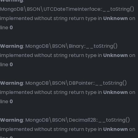
MongoDB\BSON\UTCDateTimeInterface::__toString()
implemented without string return type in
Unknown
on
line
0
Warning
: MongoDB\BSON\Binary::__toString()
implemented without string return type in
Unknown
on
line
0
Warning
: MongoDB\BSON\DBPointer::__toString()
implemented without string return type in
Unknown
on
line
0
Warning
: MongoDB\BSON\Decimal128::__toString()
implemented without string return type in
Unknown
on