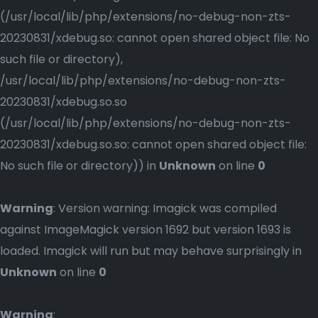
(/usr/local/lib/php/extensions/no-debug-non-zts-
20230831/xdebug.so: cannot open shared object file: No
such file or directory),
/usr/local/lib/php/extensions/no-debug-non-zts-
20230831/xdebug.so.so
(/usr/local/lib/php/extensions/no-debug-non-zts-
20230831/xdebug.so.so: cannot open shared object file:
No such file or directory)) in
Unknown
on line
0
Warning
: Version warning: Imagick was compiled
against ImageMagick version 1692 but version 1693 is
loaded. Imagick will run but may behave surprisingly in
Unknown
on line
0
Warning
: