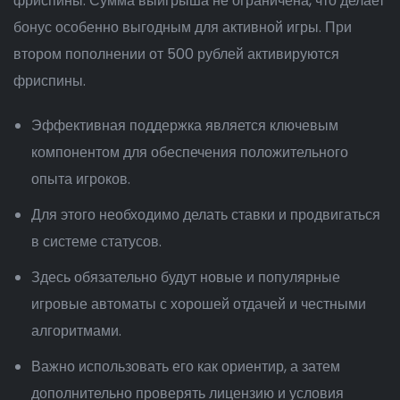
фриспины. Сумма выигрыша не ограничена, что делает
бонус особенно выгодным для активной игры. При
втором пополнении от 500 рублей активируются
фриспины.
Эффективная поддержка является ключевым
компонентом для обеспечения положительного
опыта игроков.
Для этого необходимо делать ставки и продвигаться
в системе статусов.
Здесь обязательно будут новые и популярные
игровые автоматы с хорошей отдачей и честными
алгоритмами.
Важно использовать его как ориентир, а затем
дополнительно проверять лицензию и условия