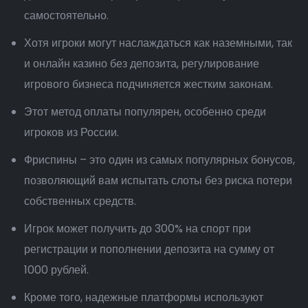
самостоятельно.
Хотя игроки могут наслаждаться как наземными, так
и онлайн казино без депозита, регулирование
игрового бизнеса подчиняется жестким законам.
Этот метод оплаты популярен, особенно среди
игроков из России.
Фриспины – это один из самых популярных бонусов,
позволяющий вам испытать слоты без риска потери
собственных средств.
Игрок может получить до 300% на спорт при
регистрации и пополнении депозита на сумму от
1000 рублей.
Кроме того, надежные платформы используют