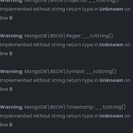
Warning
: MongoDB\BSON\ObjectId::__toString()
implemented without string return type in
Unknown
on
line
0
Warning
: MongoDB\BSON\Regex::__toString()
implemented without string return type in
Unknown
on
line
0
Warning
: MongoDB\BSON\Symbol::__toString()
implemented without string return type in
Unknown
on
line
0
Warning
: MongoDB\BSON\Timestamp::__toString()
implemented without string return type in
Unknown
on
line
0