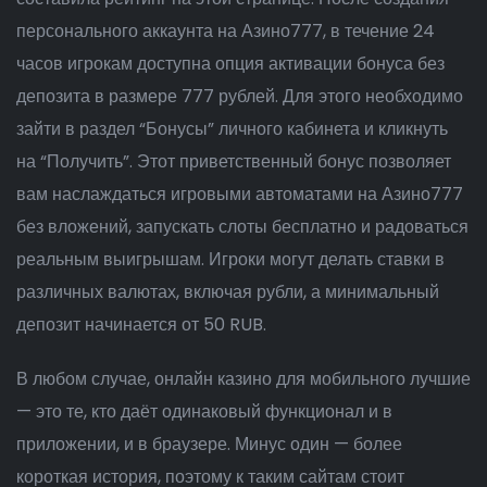
персонального аккаунта на Азино777, в течение 24
часов игрокам доступна опция активации бонуса без
депозита в размере 777 рублей. Для этого необходимо
зайти в раздел “Бонусы” личного кабинета и кликнуть
на “Получить”. Этот приветственный бонус позволяет
вам наслаждаться игровыми автоматами на Азино777
без вложений, запускать слоты бесплатно и радоваться
реальным выигрышам. Игроки могут делать ставки в
различных валютах, включая рубли, а минимальный
депозит начинается от 50 RUB.
В любом случае, онлайн казино для мобильного лучшие
— это те, кто даёт одинаковый функционал и в
приложении, и в браузере. Минус один — более
короткая история, поэтому к таким сайтам стоит