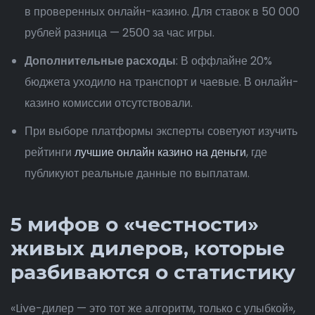
в проверенных онлайн-казино. Для ставок в 50 000
рублей разница — 2500 за час игры.
Дополнительные расходы
: В оффлайне 20%
бюджета уходило на транспорт и чаевые. В онлайн-
казино комиссии отсутствовали.
При выборе платформы эксперты советуют изучить
рейтинги
лучшие онлайн казино на деньги
, где
публикуют реальные данные по выплатам.
5 мифов о «честности»
живых дилеров, которые
разбиваются о статистику
«Live-дилер — это тот же алгоритм, только с улыбкой»,