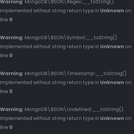
Warning
: MongoDB\BSON\Regex::__toString()
implemented without string return type in
Unknown
on
line
0
Warning
: MongoDB\BSON\Symbol::__toString()
implemented without string return type in
Unknown
on
line
0
Warning
: MongoDB\BSON\Timestamp::__toString()
implemented without string return type in
Unknown
on
line
0
Warning
: MongoDB\BSON\Undefined::__toString()
implemented without string return type in
Unknown
on
line
0