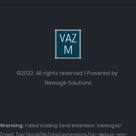
©2022. All rights reserved | Powered by
Newage Solutions
Warning
: Failed loading Zend extension 'xdebug.so'
(tried: /usr/local/lib/php/extensions/no-debug-non-