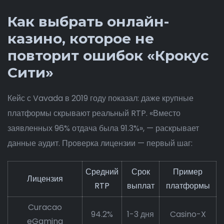
Как выбрать онлайн-
казино, которое не
повторит ошибок «Крокус
Сити»
Кейс с Vavada в 2019 году показал: даже крупные
платформы скрывают реальный RTP. «Вместо
заявленных 96% отдача была 91.3%», — раскрывает
данные аудит. Проверка лицензии — первый шаг:
Средний
Срок
Пример
Лицензия
RTP
выплат
платформы
Curacao
94.2%
1-3 дня
Casino-X
eGaming