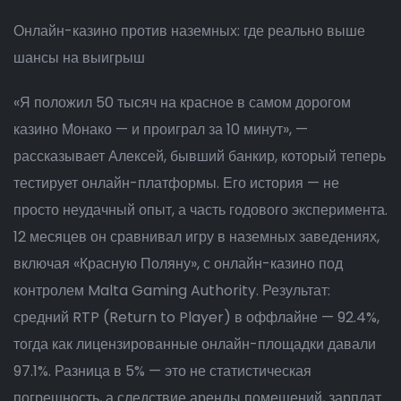
Онлайн-казино против наземных: где реально выше
шансы на выигрыш
«Я положил 50 тысяч на красное в самом дорогом
казино Монако — и проиграл за 10 минут», —
рассказывает Алексей, бывший банкир, который теперь
тестирует онлайн-платформы. Его история — не
просто неудачный опыт, а часть годового эксперимента.
12 месяцев он сравнивал игру в наземных заведениях,
включая «Красную Поляну», с онлайн-казино под
контролем Malta Gaming Authority. Результат:
средний RTP (Return to Player) в оффлайне — 92.4%,
тогда как лицензированные онлайн-площадки давали
97.1%. Разница в 5% — это не статистическая
погрешность, а следствие аренды помещений, зарплат