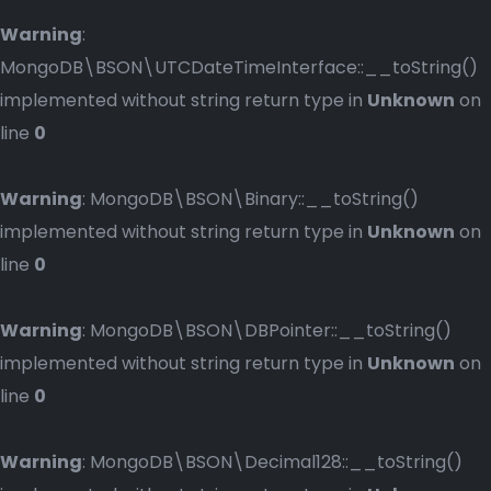
Warning
:
MongoDB\BSON\UTCDateTimeInterface::__toString()
implemented without string return type in
Unknown
on
line
0
Warning
: MongoDB\BSON\Binary::__toString()
implemented without string return type in
Unknown
on
line
0
Warning
: MongoDB\BSON\DBPointer::__toString()
implemented without string return type in
Unknown
on
line
0
Warning
: MongoDB\BSON\Decimal128::__toString()