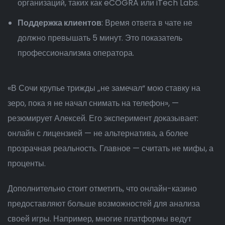
организаций, таких как eCOGRA или iTech Labs.
Поддержка клиентов
: Время ответа в чате не
должно превышать 5 минут. Это показатель
профессионализма оператора.
«В Сочи крупье трижды „не замечал“ мою ставку на
зеро, пока я не начал снимать на телефон», —
резюмирует Алексей. Его эксперимент доказывает:
онлайн с лицензией — не альтернатива, а более
прозрачная реальность. Главное — считать не мифы, а
проценты.
Дополнительно стоит отметить, что онлайн-казино
предоставляют больше возможностей для анализа
своей игры. Например, многие платформы ведут