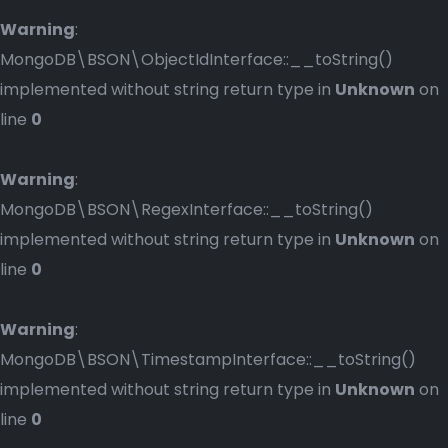
Warning
:
MongoDB\BSON\ObjectIdInterface::__toString()
implemented without string return type in
Unknown
on
line
0
Warning
:
MongoDB\BSON\RegexInterface::__toString()
implemented without string return type in
Unknown
on
line
0
Warning
:
MongoDB\BSON\TimestampInterface::__toString()
implemented without string return type in
Unknown
on
line
0