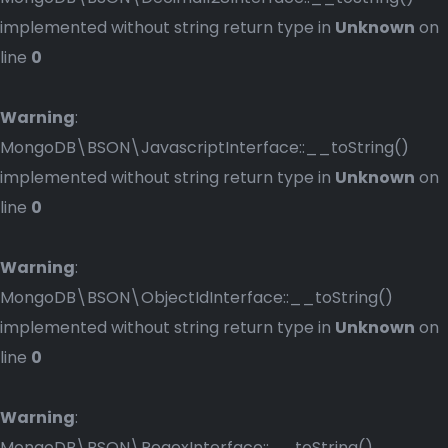
implemented without string return type in
Unknown
on
line
0
Warning
:
MongoDB\BSON\JavascriptInterface::__toString()
implemented without string return type in
Unknown
on
line
0
Warning
:
MongoDB\BSON\ObjectIdInterface::__toString()
implemented without string return type in
Unknown
on
line
0
Warning
:
MongoDB\BSON\RegexInterface::__toString()