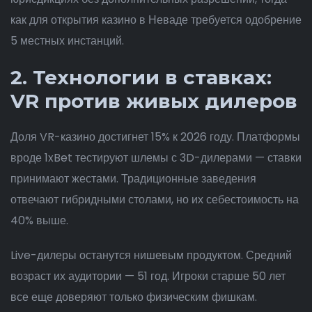
как для открытия казино в Неваде требуется одобрение
5 местных инстанций.
2. Технологии в ставках:
VR против живых дилеров
Доля VR-казино достигнет 15% к 2026 году. Платформы
вроде 1xBet тестируют шлемы с 3D-дилерами — ставки
принимают жестами. Традиционные заведения
отвечают гибридными столами, но их себестоимость на
40% выше.
Live-дилеры останутся нишевым продуктом. Средний
возраст их аудитории — 51 год. Игроки старше 50 лет
все еще доверяют только физическим фишкам.