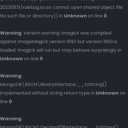
20230831/xdebug.so.so: cannot open shared object file:
No such file or directory)) in
Unknown
on line
0
Warning
: Version warning: Imagick was compiled
against ImageMagick version 1692 but version 1693 is
loaded. Imagick will run but may behave surprisingly in
Unknown
on line
0
Warning
:
MongoDB\BSON\BinaryInterface::__toString()
implemented without string return type in
Unknown
on
line
0
Warning
:
MongoDB\BSON\Decimal128Interface::__toString()