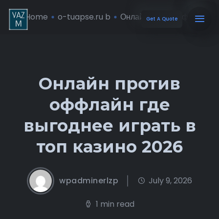
Home
o-tuapse.ru b
Онлайн против оф ...
Get A Quote
Онлайн против
оффлайн где
выгоднее играть в
топ казино 2026
wpadminerlzp
July 9, 2026
1 min read