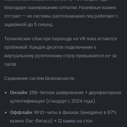
благодаря сканированию сетчатки. Наземные казино
отстают — их системы распознавания лиц работают с
задержкой до 5 секунд.
Технические сбои при переходе на VR пока остаются
проблемой. Каждое десятое подключение к
виртуальному рулеточному столу прерывается из-за
лагов.
Сравнение систем безопасности:
Онлайн
: 256-битное шифрование + двухфакторная
аутентификация (стандарт с 2024 года).
Оффлайн
: RFID-чипы в фишках (внедрено в 67%
казино Лас-Вегаса) + 12 камер на стол.