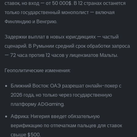
ставок, но вход — от 50 000$. В 12 странах останется
только государственный монополист — включая
Финляндию и Венгрию.
Задержки выплат в новых юрисдикциях — частый
сценарий. В Румынии средний срок обработки запроса
— 72 часа против 12 часов у лицензиатов Мальты.
Геополитические изменения:
Ближний Восток: ОАЭ разрешат онлайн-покер с
2026 года, но только через государственную
платформу ADGaming.
Африка: Нигерия введет обязательную
верификацию по отпечаткам пальцев для ставок
свыше $500.