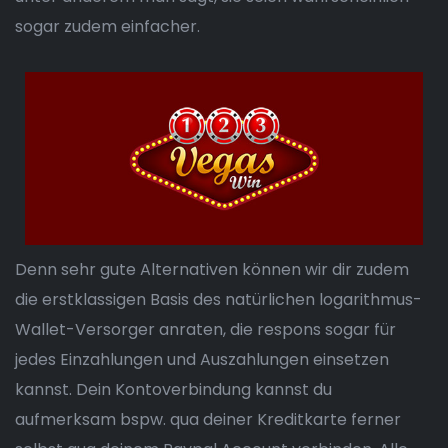
sogar zudem einfacher.
Denn sehr gute Alternativen können wir dir zudem
die erstklassigen Basis des natürlichen logarithmus-
Wallet-Versorger anraten, die respons sogar für
jedes Einzahlungen und Auszahlungen einsetzen
kannst. Dein Kontoverbindung kannst du
aufmerksam bspw. qua deiner Kreditkarte ferner