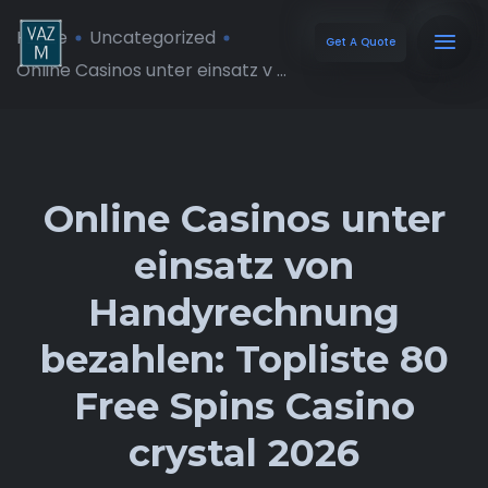
Home
Uncategorized
Get A Quote
Online Casinos unter einsatz v ...
Online Casinos unter
einsatz von
Handyrechnung
bezahlen: Topliste 80
Free Spins Casino
crystal 2026