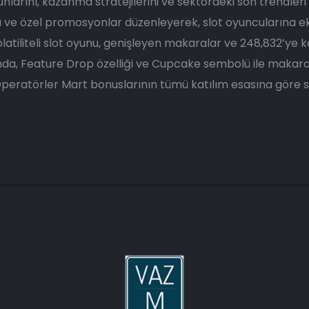
arını, kazanma stratejilerini ve sektördeki son trendleri 
rı ve özel promosyonlar düzenleyerek, slot oyuncularına ek
atiliteli slot oyunu, genişleyen makaralar ve 248,832’ye k
sında, Feature Drop özelliği ve Cupcake sembolü ile makara
peratörler Mart bonuslarının tümü katılım esasına göre sunu