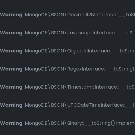
Warning
: MongoDB\BSON\Decimal128Interface::__toStri
Warning
: MongoDB\BSON\JavascriptInterface::__toStri
Warning
: MongoDB\BSON\ObjectIdInterface::__toString
Warning
: MongoDB\BSON\RegexInterface::__toString() 
Warning
: MongoDB\BSON\TimestampInterface::__toStri
Warning
: MongoDB\BSON\UTCDateTimeInterface::__toSt
Warning
: MongoDB\BSON\Binary::__toString() implemen