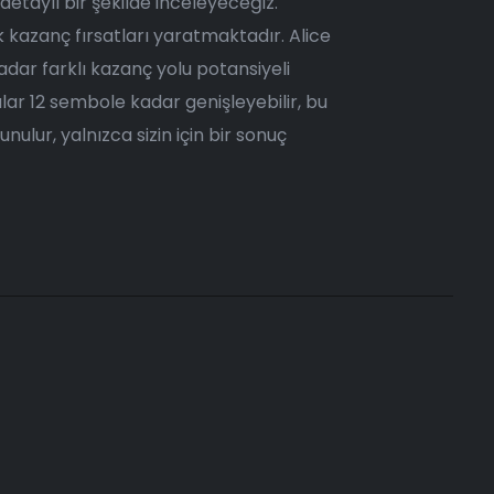
detaylı bir şekilde inceleyeceğiz.
 kazanç fırsatları yaratmaktadır. Alice
adar farklı kazanç yolu potansiyeli
lar 12 sembole kadar genişleyebilir, bu
lur, yalnızca sizin için bir sonuç