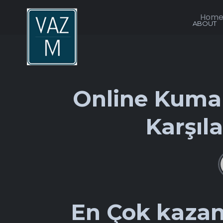
Hom
ABOUT
Online Kumar
Karşıl
En Çok kazand