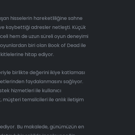
rışan hisselerin hareketliliğine sahne
ve kaybettiği adresler netleşti. Küçük
celi hem de uzun süreli oyun deneyimi
yunlardan biri olan Book of Dead ile
itlelerine hitap ediyor.
riyle birlikte değerini ikiye katlaması
metlerinden faydalanmasını sağlıyor.
stek hizmetleri ile kullanıcı
müşteri temsilcileri ile anlık iletişim
cih ediyor. Bu makalede, günümüzün en