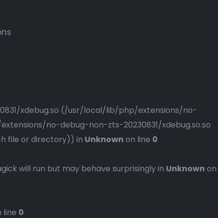
ons
230831/xdebug.so (/usr/local/lib/php/extensions/no-
php/extensions/no-debug-non-zts-20230831/xdebug.so.so
file or directory)) in
Unknown
on line
0
gick will run but may behave surprisingly in
Unknown
on
 line
0