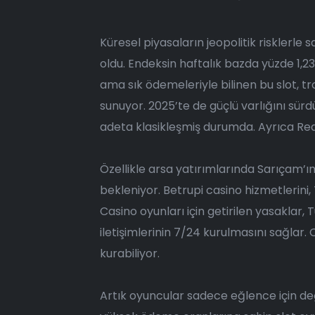
Küresel piyasaların jeopolitik risklerle 
oldu. Endeksin haftalık bazda yüzde 1,2
ama sık ödemeleriyle bilinen bu slot, 
sunuyor. 2025’te de güçlü varlığını sür
adeta klasikleşmiş durumda. Ayrıca Reac
Özellikle arsa yatırımlarında Sarıçam’ın 
bekleniyor. Betrupi casino hizmetlerini
Casino oyunları için getirilen yasaklar, T
iletişimlerinin 7/24 kurulmasını sağlar. C
kurabiliyor.
Artık oyuncular sadece eğlence için değ