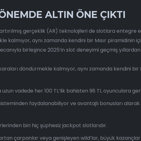
DÖNEMDE ALTIN ÖNE ÇIKTI
rtırılmış gerçeklik (AR) teknolojileri de slotlara entegre
kalmıyor, aynı zamanda kendini bir Mısır piramidinin iç
ecanıyla birleşince 2025’in slot deneyimi geçmiş yıllardan
raları döndürmekle kalmıyor, aynı zamanda kendini bir Mı
uzun vadede her 100 TL’lik bahisten 96 TL oyunculara geri 
 sisteminden faydalanabiliyor ve avantajlı bonusları alara
lerinden biri hiç şüphesiz jackpot slotlarıdır.
 artan çarpanlar veya genişleyen wild’lar, büyük kazançlar 