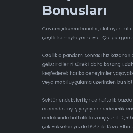
Bonusları
Çevrimiçi kumarhaneler, slot oyuncular
çeşitli türleriyle yer alıyor. Çarpıcı gör
Özellikle pandemi sonrası hız kazanan 
geliştiricilerini sürekli daha kazançlı,
keşfederek harika deneyimler yaşayabili
veya mobil uygulama üzerinden bu slo
Sektör endeksleri içinde haftalık bazd
oranında düşüş yaşayan madencilik ende
endeksinde haftalık kazanç yüzde 2,59 o
çok yükselen yüzde 18,87 ile Koza Altın 