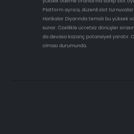
yüksek ödeme oranlarına sahip slot oyunl
Platform ayrıca, düzenli slot turnuvala
Harikalar Diyarında temalı bu yüksek vol
sunar. Özellikle ücretsiz dönüşler sıra
da devasa kazanç potansiyeli yaratır. O
olması durumunda.