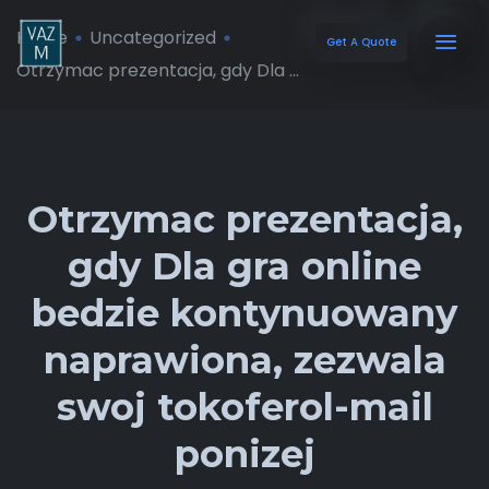
Home
Uncategorized
Get A Quote
Otrzymac prezentacja, gdy Dla ...
Otrzymac prezentacja,
gdy Dla gra online
bedzie kontynuowany
naprawiona, zezwala
swoj tokoferol-mail
ponizej