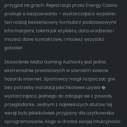
przygod na grach. Rejestracja przez Energy Casino
probuje a bezposrednio – wystarczajaco wypelnic
ten rodzaj bezsensowny formularz podstawowymi
informacjami, takimi jak etykieta, data urodzenia i
mozesz dane kontaktowe, i mozesz wszystko
gotowe!
Zezwolenie Malta Gaming Authority jest jedna
ekstremalnie prestizowych w szerokim swiecie
hazardu internet. Sportowcy mogli rozpoczac gre
bez potrzeby instalacji jakichkolwiek uzywa �
wystarczajaco, jednego do zaloguja sie z powodu
przegladarke. Jednym z najwiekszych atutow tej
wersji bylo jakiekolwiek przyjazny dla uzytkownika
oprogramowanie, kogo w drodze swojej intuicyjnosci