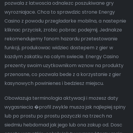
pozwala z latwoscia odnalezc poszukiwane gry
wyrozniajace. Chca to sprawdzic strone Energy
Casino z powodu przegladarke mobilna, a nastepnie
kliknac przycisk, zrobic pobrac podejmij. Jednakze
rekomendujemy fanom hazardu przetestowanie
funkcji, produkowac widziec dostepem z gier w
kazdym zakatku na calym swiecie. Energy Casino
prezenty swoim uzytkownikom wznow na produkty
przenosne, co pozwala bede z a korzystanie z gier
kasynowych powinienes i bedziesz miejscu.
Obowiazuja terminologia aktywacji i mozesz daty
wygasniecia �profil zwykle musza jak najlepiej spiny
lub po prostu po prostu pozyczki na trzech na
siedmiu hebdomad jak jego lub ona zakup od. Dosc