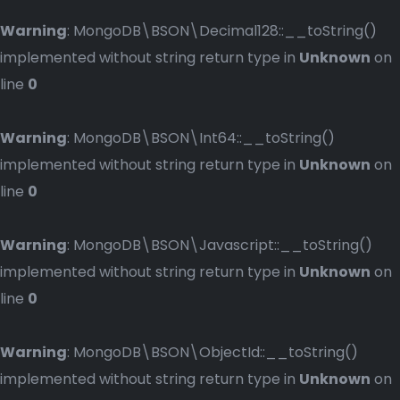
Warning
: MongoDB\BSON\Decimal128::__toString()
implemented without string return type in
Unknown
on
line
0
Warning
: MongoDB\BSON\Int64::__toString()
implemented without string return type in
Unknown
on
line
0
Warning
: MongoDB\BSON\Javascript::__toString()
implemented without string return type in
Unknown
on
line
0
Warning
: MongoDB\BSON\ObjectId::__toString()
implemented without string return type in
Unknown
on