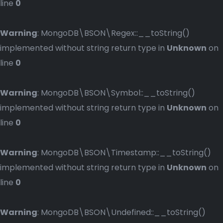
line
0
Warning
: MongoDB\BSON\Regex::__toString()
implemented without string return type in
Unknown
on
line
0
Warning
: MongoDB\BSON\Symbol::__toString()
implemented without string return type in
Unknown
on
line
0
Warning
: MongoDB\BSON\Timestamp::__toString()
implemented without string return type in
Unknown
on
line
0
Warning
: MongoDB\BSON\Undefined::__toString()