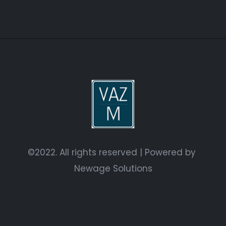
©2022. All rights reserved | Powered by
Newage Solutions