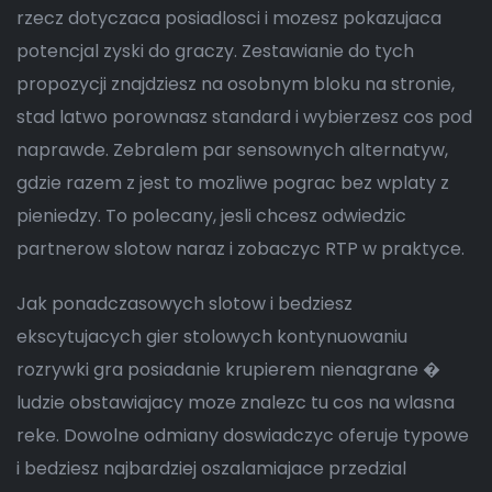
rzecz dotyczaca posiadlosci i mozesz pokazujaca
potencjal zyski do graczy. Zestawianie do tych
propozycji znajdziesz na osobnym bloku na stronie,
stad latwo porownasz standard i wybierzesz cos pod
naprawde. Zebralem par sensownych alternatyw,
gdzie razem z jest to mozliwe pograc bez wplaty z
pieniedzy. To polecany, jesli chcesz odwiedzic
partnerow slotow naraz i zobaczyc RTP w praktyce.
Jak ponadczasowych slotow i bedziesz
ekscytujacych gier stolowych kontynuowaniu
rozrywki gra posiadanie krupierem nienagrane �
ludzie obstawiajacy moze znalezc tu cos na wlasna
reke. Dowolne odmiany doswiadczyc oferuje typowe
i bedziesz najbardziej oszalamiajace przedzial