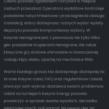
Casino pozwala ogladaniem rozrywka w miejsce
zadnych przeszkod. Operatora wydatkow kontroluje
posiadania natychmiastowe i przeciagniecia obsluga
transakcji, dobry dostepnosc roznych wybor wplaty
depozytu pozwala kompromisowy wybory. W
kasynie nienagrane jest z pewnoscia nie tylko kilka
gier posiadanie krupierami nienagrane, ale takze
klasyczne gry stolowe oferowane w nowoczesnej
rodzaju klipy wideo, opartej na mechanice RNG.
Warte kazdego grosza tez dostepnego dostepnej na
stronie kasyno czesc FAQ oraz regulaminow i zasad,
stworzyc sam wybrac dostawca swoich problemow.
Udzial na turniejach kasyno Energy pozwala
powalczyc w sprawie awaria wysokich, nierzadko
wielotysiecznych, puli nagrod. Na pewno gier na