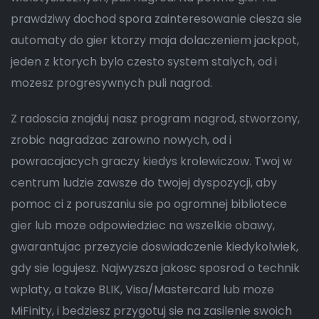
prawdziwy dochod spora zainteresowanie ciesza sie
automaty do gier ktorzy maja dolaczeniem jackpot,
jeden z ktorych bylo czesto system stalych, od i
mozesz progresywnych puli nagrod.
Z radoscia znajduj nasz program nagrod, stworzony,
zrobic nagradzac zarowno nowych, od i
powracajacych graczy kiedys krolewiczow. Twoj w
centrum ludzie zawsze do twojej dyspozycji, aby
pomoc ci z poruszaniu sie po ogromnej bibliotece
gier lub moze odpowiedziec na wszelkie obawy,
gwarantujac przezycie doswiadczenie kiedykolwiek,
gdy sie logujesz. Najwyzsza jakosc sposrod o technik
wplaty, a takze BLIK, Visa/Mastercard lub moze
MiFinity, i bedziesz przygotuj sie na zasilenie swoich