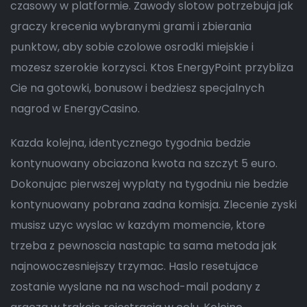
czasowy w platformie. Zawody slotow potrzebuja jak
graczy krecenia wybranymi grami i zbierania
punktow, aby sobie czolowe osrodki miejskie i
mozesz szerokie korzysci. Ktos EnergyPoint przybliza
Cie na gotowki, bonusow i bedziesz specjalnych
nagrod w EnergyCasino.
Kazda kolejna, identycznego tygodnia bedzie
kontynuowany obciazona kwota na szczyt 5 euro.
Dokonujac pierwszej wyplaty na tygodniu nie bedzie
kontynuowany pobrana zadna komisja. Zlecenie zyski
musisz uzyc wyslac w kazdym momencie, ktore
trzeba z pewnoscia nastapic ta sama metoda jak
najnowoczesniejszy trzymac. Haslo resetujace
zostanie wyslane na na wschod-mail podany z