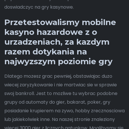
doswiadczyc na gry kasynowe.
Przetestowalismy mobilne
kasyno hazardowe z o
urzadzeniach, za kazdym
razem dotykania na
najwyzszym poziomie gry
Dlatego mozesz grac pewniej, obstawiajac duzo
wiecej zaryzykowanie i nie martwiac sie w sprawie
swoj bankroll. Jest to mozliwe tu wybrac podobne
grupy od automaty do gier, bakarat, poker, gry
posiadanie krupierem na zywo, hobby zrecznosciowa
lub jakiekolwiek inne. Na naszej stronie znaleziony
wiecej 3000 gier z licznych gatunkow. Moglibysmy sie