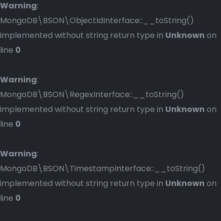
Warning
:
MongoDB\BSON\ObjectIdInterface::__toString()
implemented without string return type in
Unknown
on
line
0
Warning
:
MongoDB\BSON\RegexInterface::__toString()
implemented without string return type in
Unknown
on
line
0
Warning
:
MongoDB\BSON\TimestampInterface::__toString()
implemented without string return type in
Unknown
on
line
0