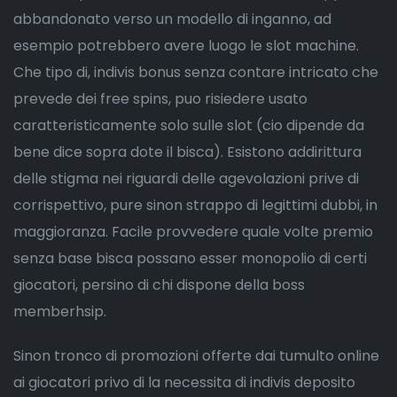
abbandonato verso un modello di inganno, ad
esempio potrebbero avere luogo le slot machine.
Che tipo di, indivis bonus senza contare intricato che
prevede dei free spins, puo risiedere usato
caratteristicamente solo sulle slot (cio dipende da
bene dice sopra dote il bisca). Esistono addirittura
delle stigma nei riguardi delle agevolazioni prive di
corrispettivo, pure sinon strappo di legittimi dubbi, in
maggioranza. Facile provvedere quale volte premio
senza base bisca possano esser monopolio di certi
giocatori, persino di chi dispone della boss
memberhsip.
Sinon tronco di promozioni offerte dai tumulto online
ai giocatori privo di la necessita di indivis deposito