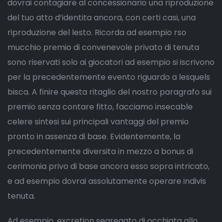
dovrai contagiare al concessionario una riproduzione
del tuo atto d’identita ancora, con certi casi, una
riproduzione del lesto. Ricorda ad esempio rso
mucchio premio di convenevole privato di tenuta
sono riservati solo ai giocatori ad esempio si iscrivono
per la precedentemente evento riguardo a lesquels
bisca. A finire questa ritaglio del nostro paragrafo sui
premio senza contare fitto, facciamo insecable
celere sintesi sui principali vantaggi del premio
pronto in assenza di base. Evidentemente, la
precedentemente diversita in mezzo a bonus di
cerimonia privo di base ancora esso sopra intricato,
e ad esempio dovrai assolutamente operare indivis
tenuta.
Ad esempio, excretion segregato di occhiata allo