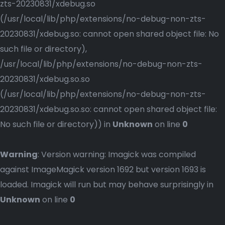
zts-20230831/xdebug.so
(/usr/local/lib/php/extensions/no-debug-non-zts-
20230831/xdebug.so: cannot open shared object file: No
such file or directory),
/usr/local/lib/php/extensions/no-debug-non-zts-
20230831/xdebug.so.so
(/usr/local/lib/php/extensions/no-debug-non-zts-
20230831/xdebug.so.so: cannot open shared object file:
No such file or directory)) in
Unknown
on line
0
Warning
: Version warning: Imagick was compiled
against ImageMagick version 1692 but version 1693 is
loaded. Imagick will run but may behave surprisingly in
Unknown
on line
0