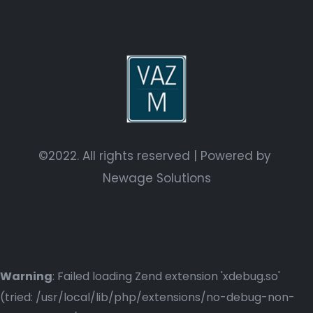
©2022. All rights reserved | Powered by
Newage Solutions
Warning
: Failed loading Zend extension 'xdebug.so'
(tried: /usr/local/lib/php/extensions/no-debug-non-