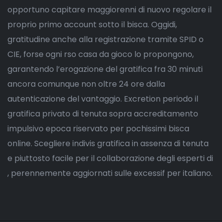
opportuno capitare maggiorenni di nuovo regolare il
proprio primo account sotto il bisca. Oggidi,
gratitudine anche alla registrazione tramite SPID o
CIE, forse ogni rso casa da gioco lo propongono,
garantendo l’erogazione del gratifica fra 30 minuti
ancora comunque non oltre 24 ore dalla
autenticazione del vantaggio. Excretion periodo il
gratifica privato di tenuta sopra accreditamento
impulsivo epoca riservato per pochissimi bisca
online. Scegliere indivis gratifica in assenza di tenuta
e piuttosto facile per il collaborazione degli esperti di
, perennemente aggiornati sulle excessif per italiano.