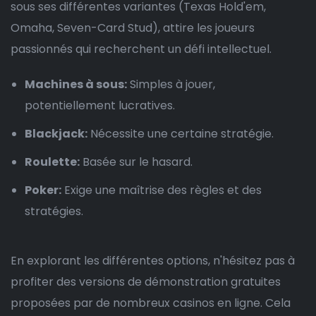
sous ses différentes variantes (Texas Hold'em,
Omaha, Seven-Card Stud), attire les joueurs
passionnés qui recherchent un défi intellectuel.
Machines à sous:
Simples à jouer,
potentiellement lucratives.
Blackjack:
Nécessite une certaine stratégie.
Roulette:
Basée sur le hasard.
Poker:
Exige une maîtrise des règles et des
stratégies.
En explorant les différentes options, n'hésitez pas à
profiter des versions de démonstration gratuites
proposées par de nombreux casinos en ligne. Cela