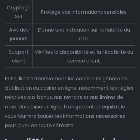
Cryptage
Protège vos informations sensibles.
SSL
Avis des
Donne une indication sur la fiabilité du
joueurs
site.
Support
Vérifiez la disponibilité et la réactivité du
client
service client.
Enfin, lisez attentivement les conditions générales
d'utilisation du casino en ligne, notamment les règles
relatives aux bonus, aux retraits et aux limites de
mise. Un casino en ligne transparent et équitable
vous fournira toutes les informations nécessaires
pour jouer en toute sérénité.