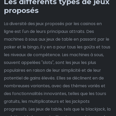
Les différents types de jeux
proposés
La diversité des jeux proposés par les casinos en
ligne est l'un de leurs principaux attraits. Des
machines à sous aux jeux de table en passant par le
poker et le bingo, il y en a pour tous les goûts et tous
les niveaux de compétence. Les machines à sous,
souvent appelées "slots", sont les jeux les plus
populaires en raison de leur simplicité et de leur
potentiel de gains élevés. Elles se déclinent en de
nombreuses variantes, avec des thèmes variés et
des fonctionnalités innovantes, telles que les tours
gratuits, les multiplicateurs et les jackpots
progressifs. Les jeux de table, tels que le blackjack, la