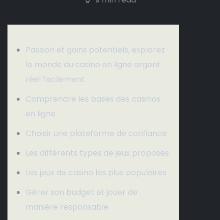
Passion et gains potentiels, explorez
le monde du casino en ligne argent
réel facilement
Comprendre les bases des casinos
en ligne
Choisir une plateforme de confiance
Les différents types de jeux proposés
Les jeux de casino les plus populaires
Gérer son budget et jouer de
manière responsable