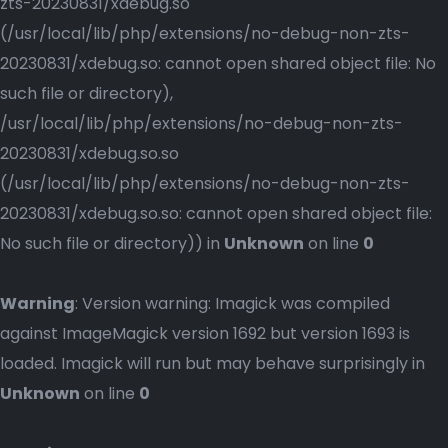
zts-20230831/xdebug.so
(/usr/local/lib/php/extensions/no-debug-non-zts-
20230831/xdebug.so: cannot open shared object file: No
such file or directory),
/usr/local/lib/php/extensions/no-debug-non-zts-
20230831/xdebug.so.so
(/usr/local/lib/php/extensions/no-debug-non-zts-
20230831/xdebug.so.so: cannot open shared object file:
No such file or directory)) in
Unknown
on line
0
Warning
: Version warning: Imagick was compiled
against ImageMagick version 1692 but version 1693 is
loaded. Imagick will run but may behave surprisingly in
Unknown
on line
0