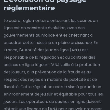
réglementaire
Le cadre réglementaire entourant les casinos en
ligne est en constante évolution, avec des
gouvernements du monde entier cherchant à
encadrer cette industrie en pleine croissance. En
France, l'Autorité des jeux en ligne (ANJ) est
responsable de la régulation et du contrôle des
casinos en ligne légaux. L'ANJ veille à la protection
des joueurs, à la prévention de la fraude et au
respect des règles en matière de publicité et de
fiscalité. Cette régulation accrue vise à garantir un
environnement de jeu sûr et équitable pour tous les
joueurs. Les opérateurs de casinos en ligne doivent
obtenir une licence de l'ANJ pour pouvoir proposer