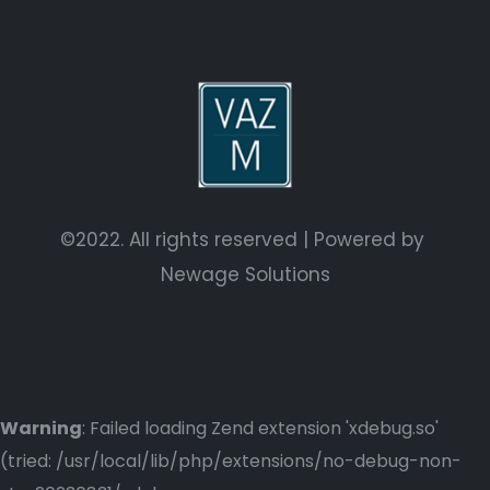
©2022. All rights reserved | Powered by
Newage Solutions
Warning
: Failed loading Zend extension 'xdebug.so'
(tried: /usr/local/lib/php/extensions/no-debug-non-