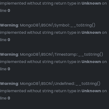
implemented without string return type in
Unknown
on
line
0
Warning
: MongoDB\BSON\Symbol::__toString()
implemented without string return type in
Unknown
on
line
0
Warning
: MongoDB\BSON\Timestamp::__toString()
implemented without string return type in
Unknown
on
line
0
Warning
: MongoDB\BSON\Undefined::__toString()
implemented without string return type in
Unknown
on
line
0