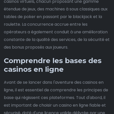
casinos virtuels, chacun proposant une gamme
étendue de jeux, des machines à sous classiques aux
tables de poker en passant par le blackjack et la
roulette. La concurrence accrue entre les
opérateurs a également conduit à une amélioration
constante de la qualité des services, de la sécurité et
des bonus proposés aux joueurs.
Comprendre les bases des
casinos en ligne
Avant de se lancer dans l'aventure des casinos en
ligne, il est essentiel de comprendre les principes de
base qui régissent ces plateformes. Tout d'abord, il
est important de choisir un casino en ligne fiable et
sécurisé, doté d'une licence valide délivrée par une