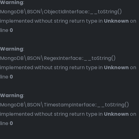
Warning
:
MongoDB\BSON\ObjectIdInterface::__toString()
implemented without string return type in
Unknown
on
line
0
Warning
:
MongoDB\BSON\RegexInterface::__toString()
implemented without string return type in
Unknown
on
line
0
Warning
:
MongoDB\BSON\TimestampInterface::__toString()
implemented without string return type in
Unknown
on
line
0