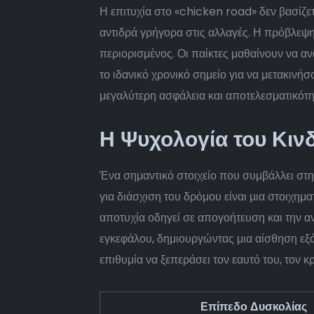
Η επιτυχία στο «chicken road» δεν βασίζετ
αντιδρά γρήγορα στις αλλαγές. Η πρόβλεψη
περιορισμένος. Οι παίκτες μαθαίνουν να α
το ιδανικό χρονικό σημείο για να μετακινήσ
μεγαλύτερη ασφάλεια και αποτελεσματικότη
Η Ψυχολογία του Κιν
Ένα σημαντικό στοιχείο που συμβάλλει στη
για διάσχιση του δρόμου είναι μια στοιχημα
αποτυχία οδηγεί σε απογοήτευση και την α
εγκεφάλου, δημιουργώντας μια αίσθηση εξά
επιθυμία να ξεπεράσει τον εαυτό του, τον 
Επίπεδο Δυσκολίας