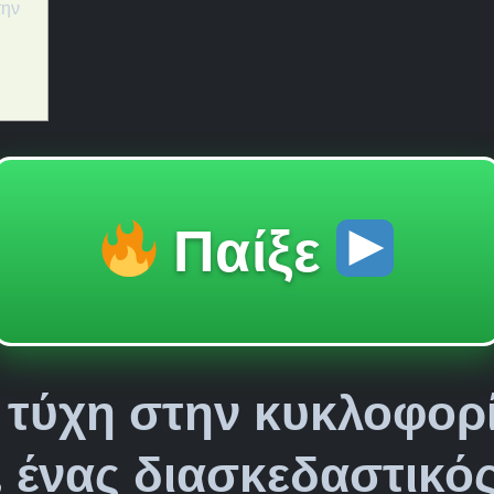
την
Παίξε
ι τύχη στην κυκλοφορί
 ένας διασκεδαστικό