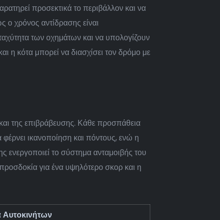
παρατηρεί προσεκτικά το περιβάλλον και να
ς ο χρόνος αντίδρασης είναι
 ταχύτητα των οχημάτων και να υπολογίζουν
και η κότα μπορεί να διασχίσει τον δρόμο με
υ και της επιβράβευσης. Κάθε προσπάθεια
ία φέρνει ικανοποίηση και πόντους, ενώ η
ης ενεργοποιεί το σύστημα ανταμοιβής του
προσδοκία για ένα υψηλότερο σκορ και η
 Αυτοκινήτων