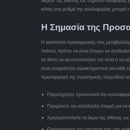
άκρων της οθόνης ως σημείων αναφοράς γι
κότας στο ρυθμό της κυκλοφορίας μπορεί 
Η Σημασία της Προσ
Η ικανότητα προσαρμογής στις μεταβαλλόμεν
παίκτες πρέπει να είναι έτοιμοι να αντιδρ
σε θέση να ακινητοποιήσει την κότα ή να 
είναι απαραίτητα χαρακτηριστικά για κάθε
προσαρμογή της στρατηγικής παιχνιδιού αν
Παρατηρήστε προσεκτικά την κυκλοφορί
Περιμένετε την κατάλληλη στιγμή για να κ
Χρησιμοποιήστε τα άκρα της οθόνης ως
Προσαρμόστε την ταχύτητά σας στο ρυθ