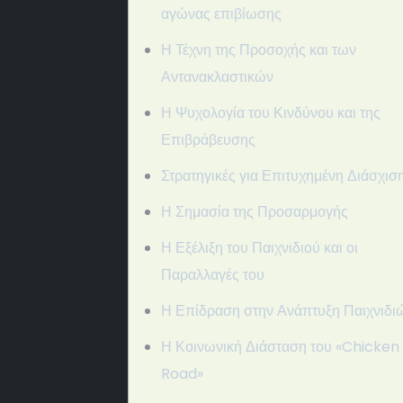
αγώνας επιβίωσης
Η Τέχνη της Προσοχής και των
Αντανακλαστικών
Η Ψυχολογία του Κινδύνου και της
Επιβράβευσης
Στρατηγικές για Επιτυχημένη Διάσχισ
Η Σημασία της Προσαρμογής
Η Εξέλιξη του Παιχνιδιού και οι
Παραλλαγές του
Η Επίδραση στην Ανάπτυξη Παιχνιδι
Η Κοινωνική Διάσταση του «Chicken
Road»