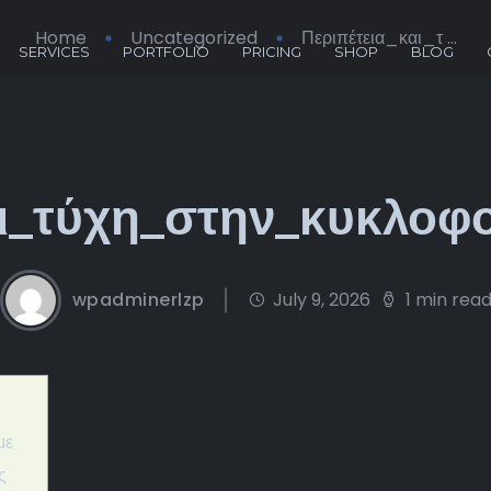
Home
Uncategorized
Περιπέτεια_και_τ ...
SERVICES
PORTFOLIO
PRICING
SHOP
BLOG
αι_τύχη_στην_κυκλοφο
wpadminerlzp
July 9, 2026
1 min rea
με
ς