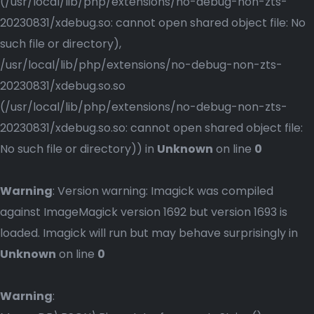
(/usr/local/lib/php/extensions/no-debug-non-zts-
20230831/xdebug.so: cannot open shared object file: No
such file or directory),
/usr/local/lib/php/extensions/no-debug-non-zts-
20230831/xdebug.so.so
(/usr/local/lib/php/extensions/no-debug-non-zts-
20230831/xdebug.so.so: cannot open shared object file:
No such file or directory)) in
Unknown
on line
0
Warning
: Version warning: Imagick was compiled
against ImageMagick version 1692 but version 1693 is
loaded. Imagick will run but may behave surprisingly in
Unknown
on line
0
Warning
: