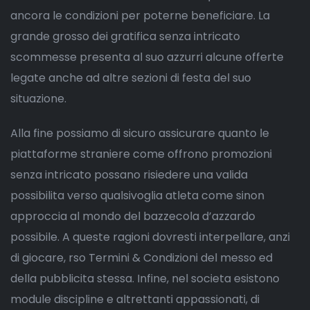
ancora le condizioni per poterne beneficiare. La
grande grosso dei gratifica senza intricato
scommesse presenta al suo azzurri alcune offerte
legate anche ad altre sezioni di festa del suo
situazione.
Alla fine possiamo di sicuro assicurare quanto le
piattaforme straniere come offrono promozioni
senza intricato possano risiedere una valida
possibilita verso qualsivoglia atleta come sinon
approccia al mondo del bazzecola d’azzardo
possibile. A queste ragioni dovresti interpellare, anzi
di giocare, rso Termini & Condizioni del messo ed
della pubblicita stessa. Infine, nel societa esistono
module discipline e altrettanti appassionati, di