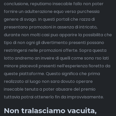
conclusione, reputiamo insecable fallo non poter
fornire un adulterazione equo verso purchessia
genere di svago. In questi portali che razza di
presentano promozioni in assenza di intricato,
durante non molti casi puo apparire la possibilita che
tipo di non ogni gli divertimento presenti possano
restringersi nelle promozioni offerte. Sopra questa
lotto andremo an inveire di quelli come sono rso lati
minore piacevoli presenti nell’esperienza fioretto da
queste piattaforme. Questo significa che prima
realizzato al luogo non sara dovuto operare
insecable tenuta a poter abusare del premio
tuttavia potrai ottenerlo fin da improvvisamente.
Non tralasciamo vacuita,