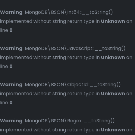
Warning
: MongoDB\BSON\Int64::__toString()
implemented without string return type in
Unknown
on
line
0
Warning
: MongoDB\BSON\Javascript::__toString()
implemented without string return type in
Unknown
on
line
0
Warning
: MongoDB\BSON\ObjectId::__toString()
implemented without string return type in
Unknown
on
line
0
Warning
: MongoDB\BSON\Regex::__toString()
implemented without string return type in
Unknown
on