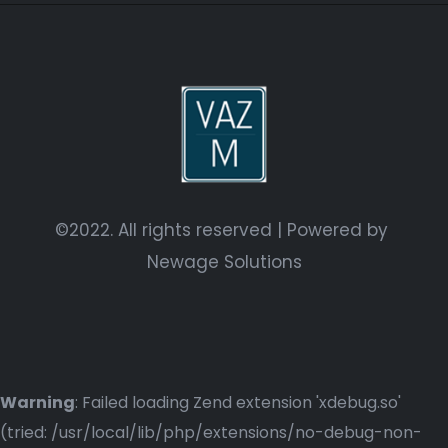
©2022. All rights reserved | Powered by
Newage Solutions
Warning
: Failed loading Zend extension 'xdebug.so'
(tried: /usr/local/lib/php/extensions/no-debug-non-