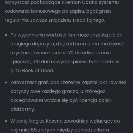
korzystasz pochodzące z Lemon Casino systemu
kodowania bonusowego po zapisu, bądź grasz
regularnie, zawsze znajdziesz nieco fajnego.
Po wypełnieniu wartości fan może przystąpić do
drugiego depozytu, dzięki któremu ma możliwość
uzyskać równoczesne stu% do odwiedzenia
1.pięćset, 100 darmowych spinów, tym razem w
grze Book of Dead.
Zamierzasz grać pod rzetelne kapitał jak i również
dotyczy owe każdego gracza, u któregoż
akceptowana wydaje się być licencja polski
platformy.
W całej Magius Kasyno zawodnicy wpłacący co
najmniej 85 złotych między poniedziałkiem