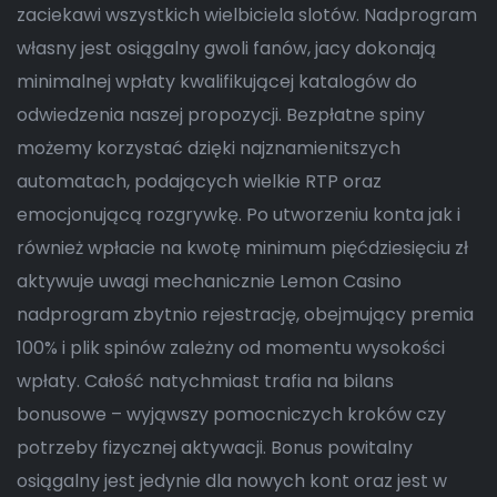
zaciekawi wszystkich wielbiciela slotów. Nadprogram
własny jest osiągalny gwoli fanów, jacy dokonają
minimalnej wpłaty kwalifikującej katalogów do
odwiedzenia naszej propozycji. Bezpłatne spiny
możemy korzystać dzięki najznamienitszych
automatach, podających wielkie RTP oraz
emocjonującą rozgrywkę. Po utworzeniu konta jak i
również wpłacie na kwotę minimum pięćdziesięciu zł
aktywuje uwagi mechanicznie Lemon Casino
nadprogram zbytnio rejestrację, obejmujący premia
100% i plik spinów zależny od momentu wysokości
wpłaty. Całość natychmiast trafia na bilans
bonusowe – wyjąwszy pomocniczych kroków czy
potrzeby fizycznej aktywacji. Bonus powitalny
osiągalny jest jedynie dla nowych kont oraz jest w