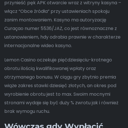
przynieść pęk APK otwarcie wraz z witryny kasyna –
włącz “Obce źródła” przy ustawieniach spokoju
zanim montowaniem. Kasyno ma autoryzację
Curaçao numer 5536/JAZ, co jest równoznaczne z
ustanowieniem, hdy odrabia prawnie w charakterze
internacjonalne wideo kasyno.
Lemon Casino oczekuje pięćdziesięciu-krotnego
obrotu ilością kwalifikowanej wpłaty oraz
otrzymanego bonusu. W ciągu gry zbytnio premia
wiąże zakres stawki dziesięć złotych, an okres pod
wyrobienie obrotu jest to max. Swoim mocnymi
stronami wydaje się być duży % zwrotu jak i również
brak wymogu ruchu.
Wówczas gdy Wypłacić