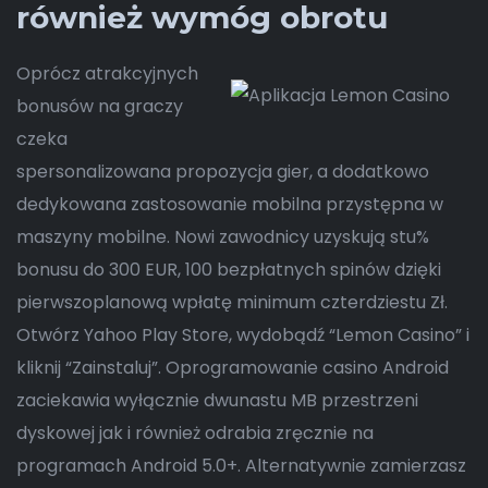
również wymóg obrotu
Oprócz atrakcyjnych
bonusów na graczy
czeka
spersonalizowana propozycja gier, a dodatkowo
dedykowana zastosowanie mobilna przystępna w
maszyny mobilne. Nowi zawodnicy uzyskują stu%
bonusu do 300 EUR, 100 bezpłatnych spinów dzięki
pierwszoplanową wpłatę minimum czterdziestu Zł.
Otwórz Yahoo Play Store, wydobądź “Lemon Casino” i
kliknij “Zainstaluj”. Oprogramowanie casino Android
zaciekawia wyłącznie dwunastu MB przestrzeni
dyskowej jak i również odrabia zręcznie na
programach Android 5.0+. Alternatywnie zamierzasz