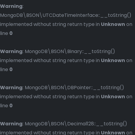
Warning
:
MongoDB\BSON\UTCDateTimeInterface::__toString()
implemented without string return type in
Unknown
on
line
0
Warning
: MongoDB\BSON\Binary::__toString()
implemented without string return type in
Unknown
on
line
0
Warning
: MongoDB\BSON\DBPointer::__toString()
implemented without string return type in
Unknown
on
line
0
Warning
: MongoDB\BSON\Decimal128::__toString()
implemented without string return type in
Unknown
on