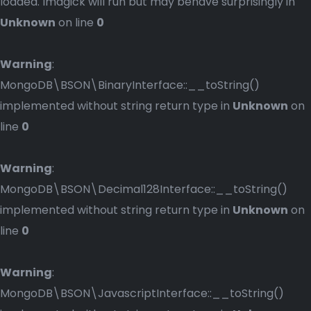
loaded. Imagick will run but may behave surprisingly in
Unknown
on line
0
Warning
:
MongoDB\BSON\BinaryInterface::__toString()
implemented without string return type in
Unknown
on
line
0
Warning
:
MongoDB\BSON\Decimal128Interface::__toString()
implemented without string return type in
Unknown
on
line
0
Warning
:
MongoDB\BSON\JavascriptInterface::__toString()