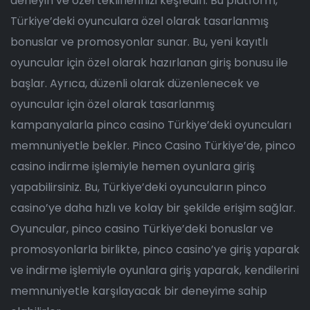
deneyin ve özel tekliflerinizi keşfedin. Bu platform,
Türkiye’deki oyunculara özel olarak tasarlanmış
bonuslar ve promosyonlar sunar. Bu, yeni kayıtlı
oyuncular için özel olarak hazırlanan giriş bonusu ile
başlar. Ayrıca, düzenli olarak düzenlenecek ve
oyuncular için özel olarak tasarlanmış
kampanyalarla pinco casino Türkiye’deki oyuncuları
memnuniyetle bekler. Pinco Casino Türkiye’de, pinco
casino indirme işlemiyle hemen oyunlara giriş
yapabilirsiniz. Bu, Türkiye’deki oyuncuların pinco
casino’ye daha hızlı ve kolay bir şekilde erişim sağlar.
Oyuncular, pinco casino Türkiye’deki bonuslar ve
promosyonlarla birlikte, pinco casino’ye giriş yaparak
ve indirme işlemiyle oyunlara giriş yaparak, kendilerini
memnuniyetle karşılayacak bir deneyime sahip