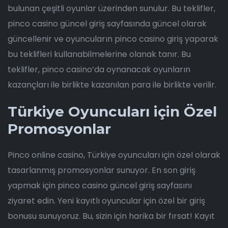
bulunan çeşitli oyunlar üzerinden sunulur. Bu teklifler,
pinco casino güncel giriş sayfasında güncel olarak
güncellenir ve oyuncuların pinco casino giriş yaparak
bu teklifleri kullanabilmelerine olanak tanır. Bu
teklifler, pinco casino’da oynanacak oyunların
kazançları ile birlikte kazanılan para ile birlikte verilir.
Türkiye Oyuncuları için Özel
Promosyonlar
Pinco online casino, Türkiye oyuncuları için özel olarak
tasarlanmış promosyonlar sunuyor. En son giriş
yapmak için pinco casino güncel giriş sayfasını
ziyaret edin. Yeni kayıtlı oyuncular için özel bir giriş
bonusu sunuyoruz. Bu, sizin için harika bir fırsat! Kayıt