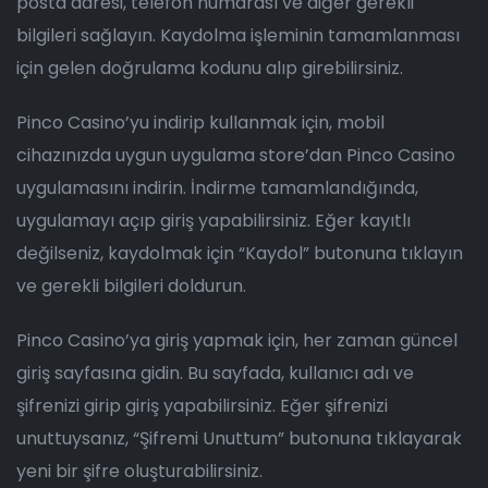
posta adresi, telefon numarası ve diğer gerekli
bilgileri sağlayın. Kaydolma işleminin tamamlanması
için gelen doğrulama kodunu alıp girebilirsiniz.
Pinco Casino’yu indirip kullanmak için, mobil
cihazınızda uygun uygulama store’dan Pinco Casino
uygulamasını indirin. İndirme tamamlandığında,
uygulamayı açıp giriş yapabilirsiniz. Eğer kayıtlı
değilseniz, kaydolmak için “Kaydol” butonuna tıklayın
ve gerekli bilgileri doldurun.
Pinco Casino’ya giriş yapmak için, her zaman güncel
giriş sayfasına gidin. Bu sayfada, kullanıcı adı ve
şifrenizi girip giriş yapabilirsiniz. Eğer şifrenizi
unuttuysanız, “Şifremi Unuttum” butonuna tıklayarak
yeni bir şifre oluşturabilirsiniz.