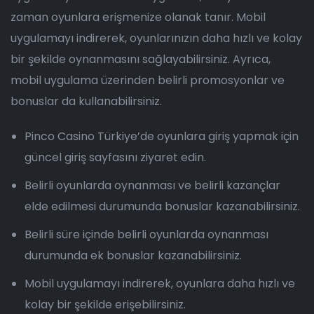
zaman oyunlara erişmenize olanak tanır. Mobil
uygulamayı indirerek, oyunlarınızın daha hızlı ve kolay
bir şekilde oynanmasını sağlayabilirsiniz. Ayrıca,
mobil uygulama üzerinden belirli promosyonlar ve
bonuslar da kullanabilirsiniz.
Pinco Casino Türkiye’de oyunlara giriş yapmak için
güncel giriş sayfasını ziyaret edin.
Belirli oyunlarda oynanması ve belirli kazançlar
elde edilmesi durumunda bonuslar kazanabilirsiniz.
Belirli süre içinde belirli oyunlarda oynanması
durumunda ek bonuslar kazanabilirsiniz.
Mobil uygulamayı indirerek, oyunlara daha hızlı ve
kolay bir şekilde erişebilirsiniz.