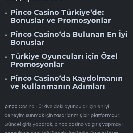
Pinco Casino Türkiye’de:
Bonuslar ve Promosyonlar
Pinco Casino’da Bulunan En İyi
Bonuslar
Türkiye Oyuncuları için Özel
Promosyonlar
Pinco Casino’da Kaydolmanın
ve Kullanmanın Adımları
pinco
Casino Türkiye’deki oyuncular için en iyi
deneyim sunmak için tasarlanmış bir platformdur.
Güncel giriş yaparak, pinco casino’ya giriş yapmayı