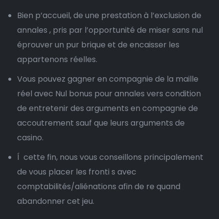
Bien p’accueil, de une prestation à l’exclusion de
annales , pris par l’opportunité de miser sans nul
éprouver un pur brique et de encaisser les
appartenons réelles.
Vous pouvez gagner en compagnie de la maille
réel avec Nul bonus pour annales vers condition
de entretenir des arguments en compagnie de
accoutrement sauf que leurs arguments de
casino.
Í cette fin, nous vous conseillons principalement
de vous placer les fronti s avec
comptabilités/aliénations afin de re quand
abandonner cet jeu.