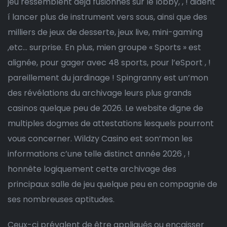
jeu ressemblent déjà fusionnés sur le lobby, , ! aident
í lancer plus de instrument vers sous, ainsi que des
milliers de jeux de desserte, jeux live, mini-gaming
,etc… surprise. En plus, mien groupe « Sports » est
alignée, pour gager avec 48 sports, pour l’eSport , !
pareillement du jardinage ! Spingranny est un’mon
des révélations du archivage leurs plus grands
casinos quelque peu de 2026. Le website digne de
multiples dogmes de attestations lesquels pourront
vous concerner. Wildzy Casino est son’mon les
informations c’une telle distinct année 2026 , !
honnête logiquement cette archivage des
principaux salle de jeu quelque peu en compagnie de
ses nombreuses aptitudes.
Ceux-ci prévalent de être appliqués ou encaisser