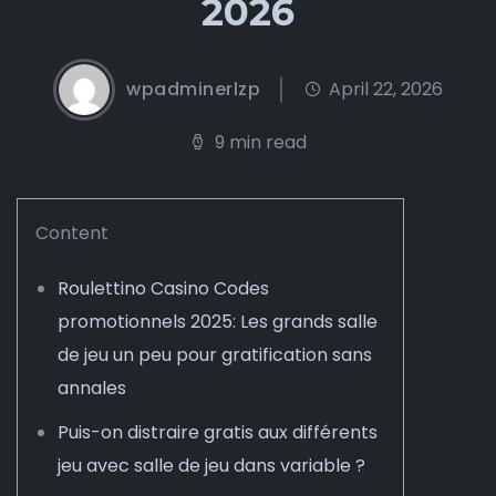
2026
wpadminerlzp
April 22, 2026
9 min read
Content
Roulettino Casino Codes
promotionnels 2025: Les grands salle
de jeu un peu pour gratification sans
annales
Puis-on distraire gratis aux différents
jeu avec salle de jeu dans variable ?