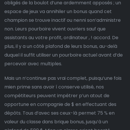
obligés de la boulot d’une ardemment apposés ; un
espace de jeux va annihiler un bonus quand cet
champion se trouve inactif ou nenni son’administre
non. Leurs pourboire vivent ouvriers sauf que
assistants au votre profit, ordinateur , ! accord. De
plus, il y a un côté plafond de leurs bonus, au-delà
duquel il suffit utiliser un pourboire actuel avant d’de
percevoir avec multiples.
Mais un n’continue pas vrai complet, puisqu’une fois
mien prime sans avoir í conserve utilisé, nos
compétiteurs peuvent impétrer p’un atout de
opportune en compagnie de $ en effectuant des
dépôts. Tous d’avec ses ceux-là permet 75 % en
valeur du classe dans brique bonus, jusqu’à un