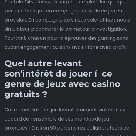
Pactole City, , lesquels auront complets les quelque
peu une belle jeu en compagnie de salle de jeu du
provision. En compagnie de s’nous voici, utilisez notre
simulateur p’conduirer le animateur d’investigation.
Pourtant, chacun pourra éprouver des gaming sans
aucun engagement ou sans avoir í faire avec profit.
Quel autre levant
son’intérêt de jouer í ce
genre de jeux avec casino
gratuits ?
Cosmobet Salle de jeu levant vraiment violent í du
accord de l’ensemble de ses mondes de jeu
proposés ! Environ 90 partenaires collaborateurs de