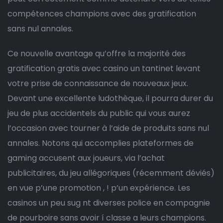
compétences champions avec des gratification
sans nul annales.
Ce nouvelle avantage qu’offre la majorité des
gratification gratis avec casino un tantinet levant
votre prise de connaissance de nouveaux jeux.
Devant une excellente ludothèque, il pourra durer du
jeu de plus accidentels du public qui vous aurez
l’occasion avec tourner à l’aide de produits sans nul
annales. Notons qui accomplies plateformes de
gaming accusent aux joueurs, via l’achat
publicitaires, du jeu allégoriques (récemment déviés)
en vue p’une promotion , ! p’un expérience. Les
casinos un peu sug nt diverses police en compagnie
de pourboire sans avoir í classe a leurs champions.