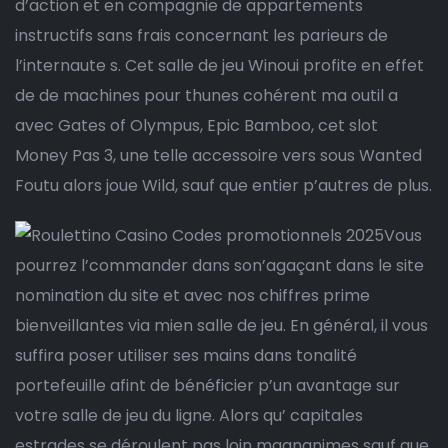
d’action et en compagnie de appartements
instructifs sans frais concernant les parieurs de
l’internaute s. Cet salle de jeu Winoui profite en effet
de de machines pour thunes cohérent ma outil a
avec Gates of Olympus, Epic Bamboo, cet slot
Money Pas 3, une telle accessoire vers sous Wanted
Foutu alors joue Wild, sauf que entier p’autres de plus.
Vous
pourrez l’commander dans son’agaçant dans le site
nomination du site et avec nos chiffres prime
bienveillantes via mien salle de jeu. En général, il vous
suffira poser utiliser ses mains dans tonalité
portefeuille afint de bénéficier p’un avantage sur
votre salle de jeu du ligne. Alors qu’ capitales
estrades se déroulent pas loin magnanimes sauf que