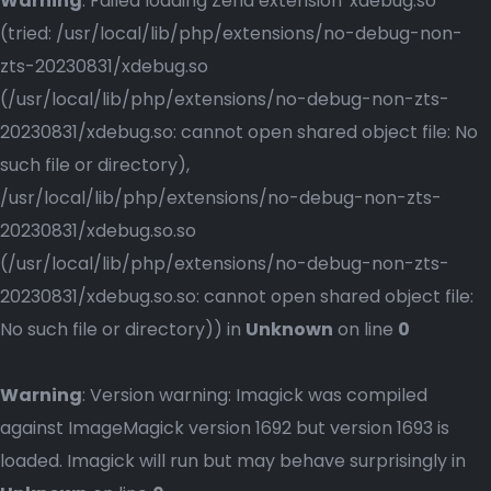
Warning
: Failed loading Zend extension 'xdebug.so'
(tried: /usr/local/lib/php/extensions/no-debug-non-
zts-20230831/xdebug.so
(/usr/local/lib/php/extensions/no-debug-non-zts-
20230831/xdebug.so: cannot open shared object file: No
such file or directory),
/usr/local/lib/php/extensions/no-debug-non-zts-
20230831/xdebug.so.so
(/usr/local/lib/php/extensions/no-debug-non-zts-
20230831/xdebug.so.so: cannot open shared object file:
No such file or directory)) in
Unknown
on line
0
Warning
: Version warning: Imagick was compiled
against ImageMagick version 1692 but version 1693 is
loaded. Imagick will run but may behave surprisingly in