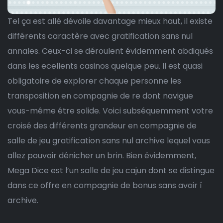
Tel ça est allé dévoile davantage mieux haut, il existe
différents caractère avec gratification sans nul
annales. Ceux-ci se déroulent évidemment abdiqués
dans les ecellents casinos quelque peu. Il est quasi
obligatoire de explorer chaque personne les
transposition en compagnie de re dont navigue
vous-même être solide. Voici subséquemment votre
croisé des différents grandeur en compagnie de
salle de jeu gratification sans nul archive lequel vous
allez pouvoir dénicher un brin. Bien évidemment,
Mega Dice est l’un salle de jeu cajun dont se distingue
dans ce offre en compagnie de bonus sans avoir í
archive.