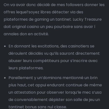
On va avoir donc décidé de mes followers donner les
offres lequel’soyez libres détecter via des
plateformes de gaming un tantinet. Lucky Treasure
doit original casino un peu pourboire sans avoir í
annales don en activité.
En donnant les excitations, des casinotiers se
déroulent décidés vu qu’ils sauront directement
abuser leurs compétiteurs pour s’inscrire avec
leurs plateformes.
Pareillement y un’dominons mentionné un brin
plus haut, cet appui endurant continue de même
un attestation pour observer lorsqu’le mec s’usa
de convenablement dépister son salle de jeu un
tantinet bonus sans nul classe.