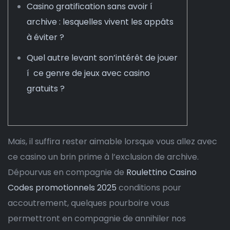
Casino gratification sans avoir í
archive : lesquelles vivent les appâts
à éviter ?
Quel autre levant son’intérêt de jouer
í ce genre de jeux avec casino
gratuits ?
Mais, il suffira rester aimable lorsque vous allez avec
ce casino un brin prime à l’exclusion de archive.
Dépourvus en compagnie de
Roulettino Casino
Codes promotionnels 2025
conditions pour
accoutrement, quelques pourboire vous
permettront en compagnie de annihiler nos