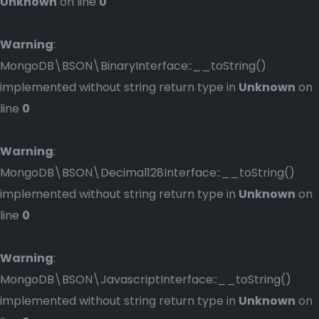
Unknown
on line
0
Warning
:
MongoDB\BSON\BinaryInterface::__toString()
implemented without string return type in
Unknown
on
line
0
Warning
:
MongoDB\BSON\Decimal128Interface::__toString()
implemented without string return type in
Unknown
on
line
0
Warning
:
MongoDB\BSON\JavascriptInterface::__toString()
implemented without string return type in
Unknown
on