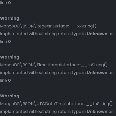
line
0
Warning
:
MongoDB\BSON\RegexInterface::__toString()
implemented without string return type in
Unknown
on
line
0
Warning
:
MongoDB\BSON\TimestampInterface::__toString()
implemented without string return type in
Unknown
on
line
0
Warning
:
MongoDB\BSON\UTCDateTimeInterface::__toString()
implemented without string return type in
Unknown
on