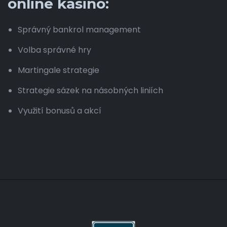
online kasino:
Správný bankrol management
Volba správné hry
Martingale strategie
Strategie sázek na násobných liniích
Využití bonusů a akcí