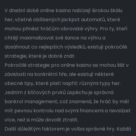
V dnešní době online kasina nabízejí širokou škálu
her, včetně oblíbených jackpot automatů, které
mohou přinést hráčům obrovské výhry. Pro ty, kteří
chtějí maximalizovat své šance na výhru a
dosáhnout co nejlepších výsledků, existují pokročilé
strategie, které je dobré znát.
Pokročilé strategie pro online kasino se mohou lišit v
závislosti na konkrétní hře, ale existují některé
obecné tipy, které platí napříč různými typy her.
Jedním z klíčových prvků úspěchu je správná
bankrol management, což znamená, že hráč by měl
mít pevnou kontrolu nad svými financemi a nevsázet
více, než si může dovolit ztratit.
Další důležitým faktorem je volba správné hry. Každá