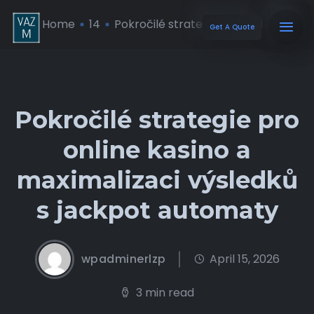
Home
14
Pokročilé strategie pro onli ...
Get A Quote
Pokročilé strategie pro
online kasino a
maximalizaci výsledků
s jackpot automaty
wpadminerlzp
April 15, 2026
3 min read