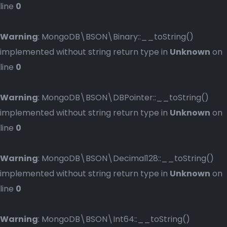
line
0
Warning
: MongoDB\BSON\Binary::__toString()
implemented without string return type in
Unknown
on
line
0
Warning
: MongoDB\BSON\DBPointer::__toString()
implemented without string return type in
Unknown
on
line
0
Warning
: MongoDB\BSON\Decimal128::__toString()
implemented without string return type in
Unknown
on
line
0
Warning
: MongoDB\BSON\Int64::__toString()