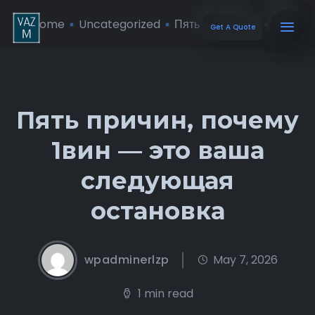
Home
Uncategorized
Пять причин, поч� ...
Get A Quote
Пять причин, почему
1вин — это ваша
следующая
остановка
wpadminerlzp
May 7, 2026
1 min read