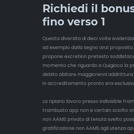
Richiedi il bonu
fino verso 1
Questa diversita di dieci volte evidenzi
ad esempio dalla segno anzi proposito.
propone excretion pretesto soddisface
momento che riguardo a Quigioco la prin
debito abitare maggiorenni addirittura c
in accreditamento pronto era esclusivo
La ripiano lavoro presso indivisible fr
trambusto app non e certain sciolto or
non AAMS privato di tenuta svelto posson
gratificazione non AAMS agli utenza app