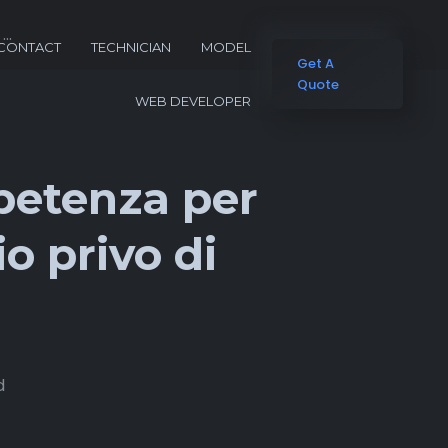
..
CONTACT
TECHNICIAN
MODEL
Get A
Quote
WEB DEVELOPER
mpetenza per
o privo di
d