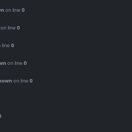
wn
on line
0
on line
0
 line
0
wn
on line
0
nown
on line
0
0