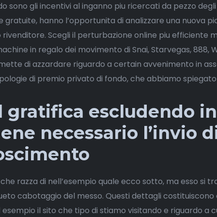
ndo sono gli incentivi al inganno piu ricercati da pezzo degli
nte gratuite, hanno l’opportunita di analizzare una nuova p
rivenditore. Scegli il perturbazione online piu efficiente
achine in regalo dei movimento di Snai, Starvegas, 888, Wi
permette di azzardare riguardo a certain avvenimento in a
ipologie di premio privato di fondo, che abbiamo spiegato
l gratifica escludendo in
ne necessario l’invio d
noscimento
he razza di nell’esempio quale ecco sotto, ma esso si tra
ueto cabotaggio del messo. Questi dettagli costituiscono d
d esempio il sito che tipo di stiamo visitando e riguardo 