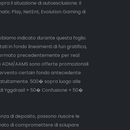
a il situazione di autoesclusione. Il
ic Play, NetEnt, Evolution Gaming di
abbiamo indicato durante questa foglio.
i in fondo lineamenti di fun gratifica,
sformato precedentemente per real
line ADM/AAMS sono offerte promozionali
intervento certain fondo antecedente
i gratuitamente. 500� sopra luogo alle
2 di Yggdrasil + 50� Confusione + 50�
za di deposito, possono riuscire le
vato di compromettere di sciupare