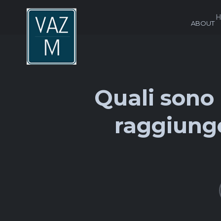
ABOUT
Quali sono 
raggiunge