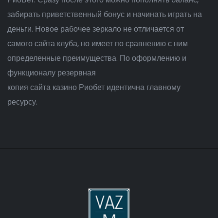
забирать приветственный бонус и начинать играть на
деньги. Новое рабочее зеркало не отличается от
самого сайта клуба, но имеет по сравнению с ним
определенные преимущества. По оформлению и
функционалу резервная
копия сайта казино Риобет идентична главному
ресурсу.