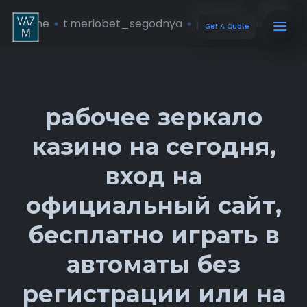
Home
t.meriobet_segodnya
рабочее зеркало ...
Get A Quote
рабочее зеркало
казино на сегодня,
вход на
официальный сайт,
бесплатно играть в
автоматы без
регистрации или на