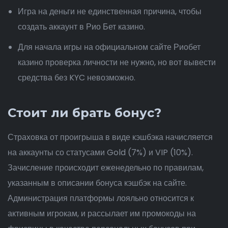
Игра на деньги не единственная причина, чтобы
создать аккаунт в Рио Бет казино.
Для начала игры на официальном сайте Риобет
казино проверка личности не нужно, но вот вывести
средства без KYC невозможно.
Стоит ли брать бонус?
Страховка от проигрыша в виде кэшбэка начисляется
на аккаунты со статусами Gold (7%) и VIP (10%).
Зачисление происходит еженедельно по правилам,
указанным в описании бонуса кэшбэк на сайте.
Администрация платформы лояльно относится к
активным игрокам, и рассылает им промокоды на