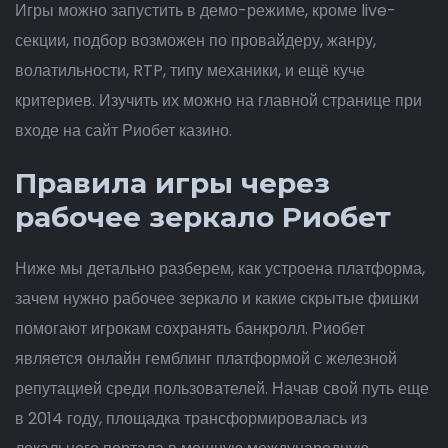
Игры можно запустить в демо-режиме, кроме live-
секции, подбор возможен по провайдеру, жанру,
волатильности, RTP, типу механики, и ещё куче
критериев. Изучить их можно на главной странице при
входе на сайт Риобет казино.
Правила игры через
рабочее зеркало Риобет
Ниже мы детально разберем, как устроена платформа,
зачем нужно рабочее зеркало и какие скрытые фишки
помогают игрокам сохранять банкролл. Риобет
является онлайн гемблинг платформой с железной
репутацией среди пользователей. Начав свой путь еще
в 2014 году, площадка трансформировалась из