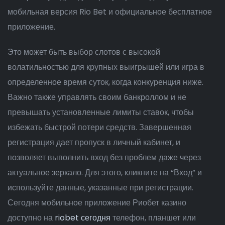
мобильная версия Rio Bet и официальное бесплатное
приложение.
Это может быть выбор слотов с высокой
волатильностью для крупных выигрышей или игра в
определенное время суток, когда конкуренция ниже.
Важно также управлять своим банкроллом и не
превышать установленные лимиты ставок, чтобы
избежать быстрой потери средств. Завершенная
регистрация дает пропуск в личный кабинет, и
позволяет выполнить вход без проблем даже через
актуальное зеркало. Для этого, кликните на “Вход” и
используйте данные, указанные при регистрации.
Сегодня мобильное приложение Риобет казино
доступно на
riobet сегодня
телефон, планшет или