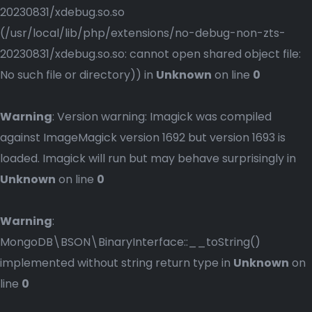
20230831/xdebug.so.so
(/usr/local/lib/php/extensions/no-debug-non-zts-
20230831/xdebug.so.so: cannot open shared object file:
No such file or directory)) in
Unknown
on line
0
Warning
: Version warning: Imagick was compiled
against ImageMagick version 1692 but version 1693 is
loaded. Imagick will run but may behave surprisingly in
Unknown
on line
0
Warning
:
MongoDB\BSON\BinaryInterface::__toString()
implemented without string return type in
Unknown
on
line
0