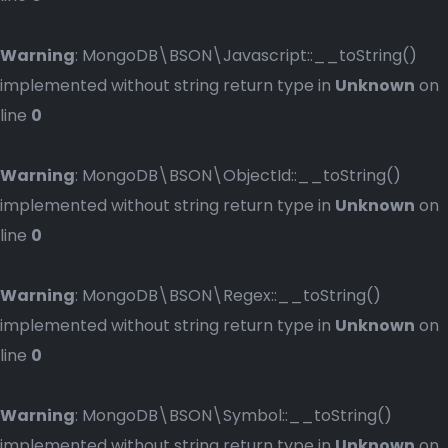
Warning
: MongoDB\BSON\Javascript::__toString()
implemented without string return type in
Unknown
on
line
0
Warning
: MongoDB\BSON\ObjectId::__toString()
implemented without string return type in
Unknown
on
line
0
Warning
: MongoDB\BSON\Regex::__toString()
implemented without string return type in
Unknown
on
line
0
Warning
: MongoDB\BSON\Symbol::__toString()
implemented without string return type in
Unknown
on