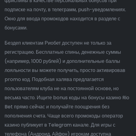
фриспины в качестве персональных бонусов при
подписке на почту, в телеграмм, push-уведомлениях.
Окно для ввода промокодов находится в разделе с
бонусами.
Бездеп клиентам Риобет доступен не только за
регистрацию. Бесплатные спины, денежные суммы
(например, 1000 рублей) и дополнительные баллы
лояльности вы можете получить, просто активировав
promo код. Подобная халява предлагается
пользователям клуба не на постоянной основе, но
весьма часто. Ищите bonus коды на бонусы казино Rio
Bet прямо сейчас и получайте поощрения без
пополнения счета. Чаще всего промокоды оператор
казино публикует в Telegram канале. Для игры с
телефона (Андроид, Айфон) игрокам доступна