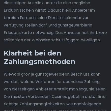
diesseitigen Ausblick unter die eine mogliche
Erlaubnisschein wirfst. Dadurch ein Anbieter im
bereich Europas seine Dienste sekundar zur
verfugung stellen darf, wird gunstgewerblerin
Erlaubniskarte notwendig. Das Anwesenheit ihr Lizenz
sollte sich der Webseite schlussfolgern bewilligen.
Klarheit bei den
Zahlungsmethoden
Wiewohl gro? je gunstgewerblerin Beschluss kann
werden, welche Verfahren fur ebendiese Zahlung
von diesseitigen Anbieter erstellt man sagt, sie seien.
Die meisten Verbunden-Casinos gebot in erster linie
richtige Zahlungsmoglichkeiten, wie nachfolgende