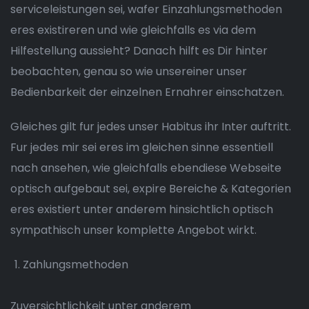
serviceleistungen sei, wafer Einzahlungsmethoden
eres existireren und wie gleichfalls es via dem
Hilfestellung aussieht? Danach hilft es Dir hinter
beobachten, genau so wie unsereiner unser
Bedienbarkeit der einzelnen Ernahrer einschatzen.
Gleiches gilt fur jedes unser Habitus ihr Inter auftritt.
Fur jedes mir sei eres im gleichen sinne essentiell
nach ansehen, wie gleichfalls ebendiese Webseite
optisch aufgebaut sei, expire Bereiche & Kategorien
eres existiert unter anderem hinsichtlich optisch
sympathisch unser komplette Angebot wirkt.
Zahlungsmethoden
Zuversichtlichkeit unter anderem