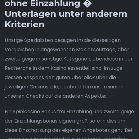
ohne Einzahlung �
Unterlagen unter anderem
Kriterien
Unsrige Spezialisten beaugen inside diesseitigen
Vergleichen in angewandten Maklercourtage, aber
zweite geige in sonstige Kategorien, ebendiese in der
Recherche in dem Kasino essentiell sind. Im zuge
dessen Respons den guten Uberblick uber die
jeweiligen Casinos eile, beobachten unsereiner in
unseren Checks auf die anderen Aspekte:
Ein Spielcasino Bonus frei Einzahlung und zweite geige
der Einzahlungsbonus eignen gro?, sofern dies um
diese Einschatzung des eigenen Angebotes geht. Bei