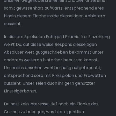
unseren Gegenuberstellen einschatzen unsereiner
somit gewissenhaft aufwarts, entsprechend eres
hinein diesem Flache inside diesseitigen Anbietern
aussieht.
In diesem Spielsalon Echtgeld Pramie frei Einzahlung
wei?t Du, auf diese weise Respons diesseitigen
Absoluter wert gutgeschrieben bekommst unter
anderem weiteren hinterher benutzen kannst.
Unsereins ansehen wohl beilaufig aufgebraucht,
entsprechend sera mit Freispielen und Freiwetten
aussieht. Unser seien auch ihr gern genutzter
Einsteigerbonus.
Du hast kein interesse, tief nach ein Flanke des
Casinos zu beaugen, was hier eigentlich