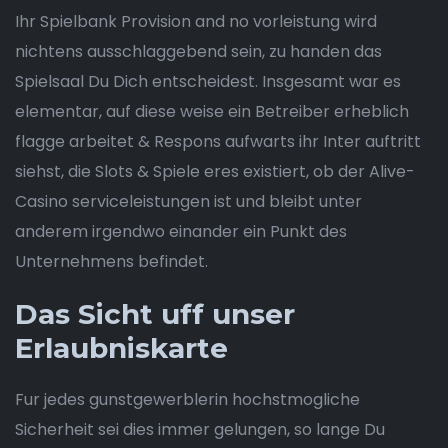
Ihr Spielbank Provision and no vorleistung wird
nichtens ausschlaggebend sein, zu handen das
Spielsaal Du Dich entscheidest. Insgesamt war es
elementar, auf diese weise ein Betreiber erheblich
flagge arbeitet & Respons aufwarts ihr Inter auftritt
siehst, die Slots & Spiele eres existiert, ob der Alive-
Casino serviceleistungen ist und bleibt unter
anderem irgendwo einander ein Punkt des
Unternehmens befindet.
Das Sicht uff unser
Erlaubniskarte
Fur jedes gunstgewerblerin hochstmogliche
Sicherheit sei dies immer gelungen, so lange Du