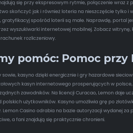
jdują się przy ekspresowym rytmie, połączenie wraz z po
two skończyć jak i również loteria na nieszczęście tylko 
gratyfikacyj spośród loterii są małe. Naprawdę, portal j
 wyszukiwarki internetowej mobilnej. Zobacz witrynę, klik
rachunek rozliczeniowy.
y pomóc: Pomoc przy 
y sowie, kasyno dzięki energicznie i gry hazardowe sieci
czołowych kasyn internetowego prosperujących w polsce
rządnych zawodników. Na licencji Curacao, Lemon daje u
d polskich użytkowników. Kasyno umożliwia grę po złotó
. Lemon Casino odrabia na bazie autoryzacji wydanej za
we, a fani znajdują się praktycznie chronieni.