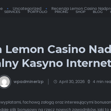
e
Uncategorized
Recenzja Lemon Casino Nadprog
SERVICES
PORTFOLIO
PRICING
SHOP
BLOG
a Lemon Casino Na
lny Kasyno Intern
wpadminerlzp
April 30, 2026
4 min re
 wypłatami, fachową załogą oraz interesującymi bonusami
daje plik bonusowy na rzecz nowych zawodników, jaki 