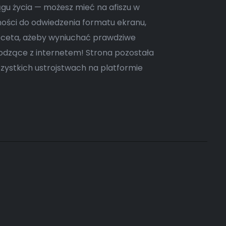
ągu życia — możesz mieć na afiszu w
ności do odwiedzenia formatu ekranu,
peceta, ażeby wyniuchać prawdziwe
odzące z internetem! Strona pozostała
zystkich ustrojstwach na platformie