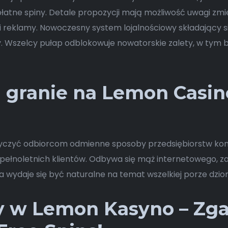
łatne spiny. Detale propozycji mają możliwość uwagi zmie
i reklamy.
Nowoczesny system lojalnościowy składający s
y. Wszelcy pułap odblokowuje nowatorskie zalety, w tym
u granie na Lemon Casi
użyczyć odbiorcom odmienne sposoby przedsiębiorstw ko
 pełnoletnich klientów. Odbywa się mąż internetowego, za
a wydaje się być naturalne na temat wszelkiej porze dzio
 w Lemon Kasyno – Zgar