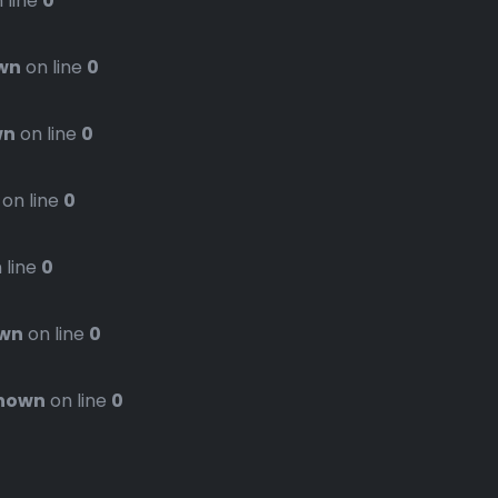
 line
0
wn
on line
0
wn
on line
0
on line
0
 line
0
wn
on line
0
nown
on line
0