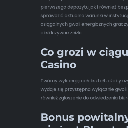
pierwszego depozytu jak i również bezp
sprawdzić aktualne warunki w instytucj
osiągalnych gwoli energicznych gracz
ekskluzywne zniżki.
Co grozi w ciąg
Casino
Twórcy wykonują całokształt, ażeby 
wydaje się przystępna wyłącznie gwoli
również zgłoszenie do odwiedzenia biur
Bonus powitalny