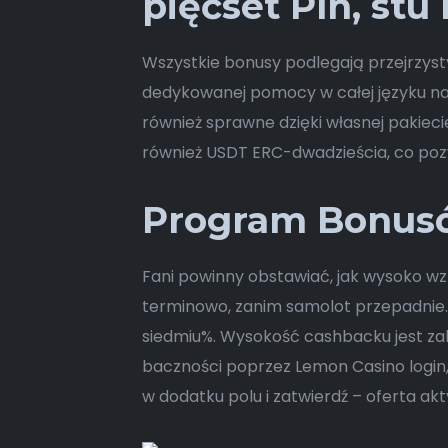
pięćset Pln, stu
Wszystkie bonusy podlegają przejrzys
dedykowanej pomocy w całej języku nas
również sprawne dzięki własnej pakieci
również USDT ERC-dwadzieścia, co poz
Program Bonus
Fani powinny obstawiać, jak wysoko wzn
terminowo, zanim samolot przepadnie
siedmiu%. Wysokość cashbacku jest zale
baczności poprzez Lemon Casino login
w dodatku polu i zatwierdź – oferta akt