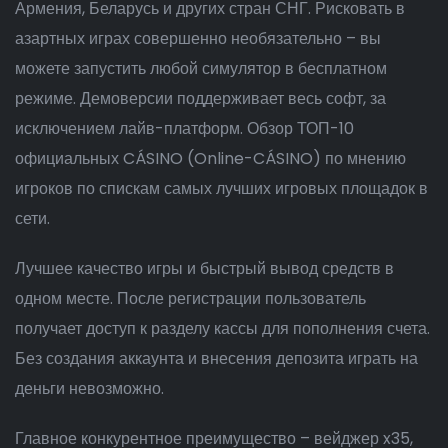
Армения, Беларусь и других стран СНГ. Рисковать в
азартных играх совершенно необязательно – вы
можете запустить любой симулятор в бесплатном
режиме. Демоверсии поддерживает весь софт, за
исключением лайв-платформ. Обзор ТОП-10
официальных CÁSINO (Online-CÁSINO) по мнению
игроков по спискам самых лучших игровых площадок в
сети.
Лучшее качество игры и быстрый вывод средств в
одном месте. После регистрации пользователь
получает доступ к разделу кассы для пополнения счета.
Без создания аккаунта и внесения депозита играть на
деньги невозможно.
Главное конкурентное преимущество – вейджер x35,