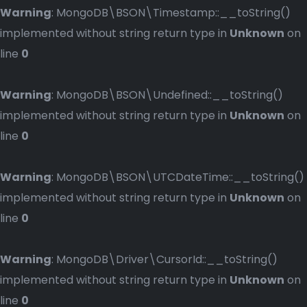
Warning
: MongoDB\BSON\Timestamp::__toString()
implemented without string return type in
Unknown
on
line
0
Warning
: MongoDB\BSON\Undefined::__toString()
implemented without string return type in
Unknown
on
line
0
Warning
: MongoDB\BSON\UTCDateTime::__toString()
implemented without string return type in
Unknown
on
line
0
Warning
: MongoDB\Driver\CursorId::__toString()
implemented without string return type in
Unknown
on
line
0