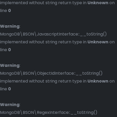
implemented without string return type in
Unknown
on
line
0
Warning
:
MongoDB\BSON\JavascriptInterface::__toString()
implemented without string return type in
Unknown
on
line
0
Warning
:
MongoDB\BSON\ObjectIdInterface::__toString()
implemented without string return type in
Unknown
on
line
0
Warning
:
MongoDB\BSON\RegexInterface::__toString()