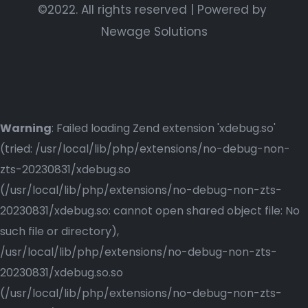
©2022. All rights reserved | Powered by
Newage Solutions
Warning
: Failed loading Zend extension 'xdebug.so'
(tried: /usr/local/lib/php/extensions/no-debug-non-
zts-20230831/xdebug.so
(/usr/local/lib/php/extensions/no-debug-non-zts-
20230831/xdebug.so: cannot open shared object file: No
such file or directory),
/usr/local/lib/php/extensions/no-debug-non-zts-
20230831/xdebug.so.so
(/usr/local/lib/php/extensions/no-debug-non-zts-