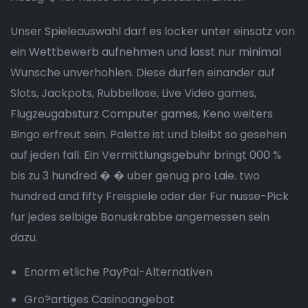
Unser Spieleauswahl darf es locker unter einsatz von
ein Wettbewerb aufnehmen und lasst nur minimal
Wunsche unverhohlen. Diese durfen einander auf
Slots, Jackpots, Rubbellose, Live Video games,
Flugzeugabsturz Computer games, Keno weiters
Bingo erfreut sein. Palette ist und bleibt so gesehen
auf jeden fall. Ein Vermittlungsgebuhr bringt 000 %
bis zu 3 hundred � � uber genug pro Laie. two
hundred and fifty Freispiele oder der Fur nusse-Pick
fur jedes selbige Bonuskrabbe angemessen sein
dazu.
Enorm etliche PayPal-Alternativen
Gro?artiges Casinoangebot