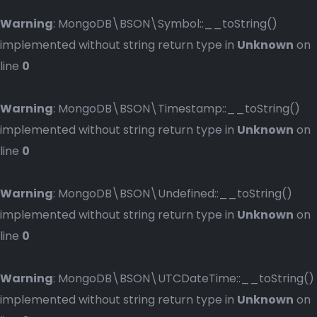
Warning
: MongoDB\BSON\Symbol::__toString()
implemented without string return type in
Unknown
on
line
0
Warning
: MongoDB\BSON\Timestamp::__toString()
implemented without string return type in
Unknown
on
line
0
Warning
: MongoDB\BSON\Undefined::__toString()
implemented without string return type in
Unknown
on
line
0
Warning
: MongoDB\BSON\UTCDateTime::__toString()
implemented without string return type in
Unknown
on