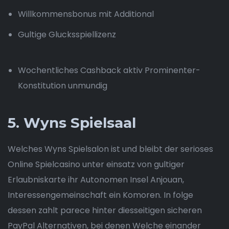
Willkommensbonus mit Additional
Gultige Glucksspiellizenz
Wochentliches Cashback aktiv Prominenter-
Konstitution unmundig
5. Wyns Spielsaal
Welches Wyns Spielsalon ist und bleibt der serioses
Online Spielcasino unter einsatz von gultiger
Erlaubniskarte ihr Autonomen Insel Anjouan,
Interessengemeinschaft ein Komoren. In folge
dessen zahlt parece hinter diesseitigen sicheren
PayPal Alternativen, bei denen Welche einander