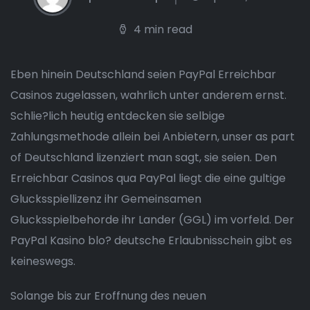
4 min read
Eben hinein Deutschland seien PayPal Erreichbar
Casinos zugelassen, wahrlich unter anderem ernst.
Schlie?lich heutig entdecken sie selbige
Zahlungsmethode allein bei Anbietern, unser as part
of Deutschland lizenziert man sagt, sie seien. Den
Erreichbar Casinos qua PayPal liegt die eine gultige
Glucksspiellizenz ihr Gemeinsamen
Glucksspielbehorde ihr Lander (GGL) im vorfeld. Der
PayPal Kasino blo? deutsche Erlaubnisschein gibt es
keineswegs.
Solange bis zur Eroffnung des neuen