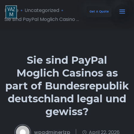
Home
Uncategorized
Get A Quote
Sie sind PayPal Moglich Casino ...
Sie sind PayPal
Moglich Casinos as
part of Bundesrepublik
deutschland legal und
gewiss?
wpadminerlzp
April 22, 2026