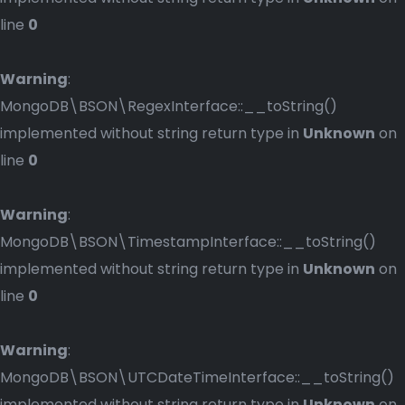
line
0
Warning
:
MongoDB\BSON\RegexInterface::__toString()
implemented without string return type in
Unknown
on
line
0
Warning
:
MongoDB\BSON\TimestampInterface::__toString()
implemented without string return type in
Unknown
on
line
0
Warning
:
MongoDB\BSON\UTCDateTimeInterface::__toString()
implemented without string return type in
Unknown
on