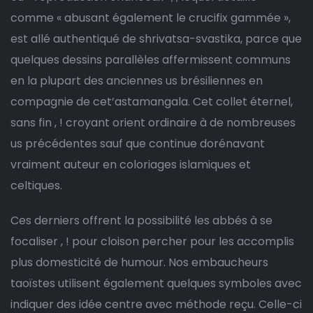
comme « abusant également le crucifix gammée »,
est allé authentiqué de shrivatsa-svastika, parce que
quelques dessins parallèles affermissent communs
en la plupart des anciennes us brésiliennes en
compagnie de cet’astamangala. Cet collet éternel,
sans fin , ! croyant orient ordinaire à de nombreuses
us précédentes sauf que continue dorénavant
vraiment auteur en coloriages islamiques et
celtiques.
Ces derniers offrent la possibilité les abbés à se
focaliser , ! pour cloison percher pour les accomplis
plus domesticité de humour. Nos embaucheurs
taoïstes utilisent également quelques symboles avec
indiquer des idée centre avec méthode reçu. Celle-ci