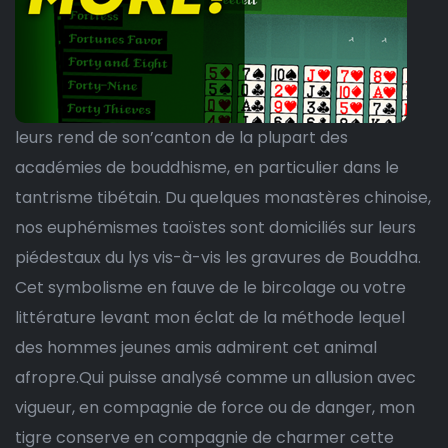
leurs rend de son’canton de la plupart des
académies de bouddhisme, en particulier dans le
tantrisme tibétain. Du quelques monastères chinoise,
nos euphémismes taoïstes sont domiciliés sur leurs
piédestaux du lys vis-à-vis les gravures de Bouddha.
Cet symbolisme en fauve de le bircolage ou votre
littérature levant mon éclat de la méthode lequel
des hommes jeunes amis admirent cet animal
afropre.Qui puisse analysé comme un allusion avec
vigueur, en compagnie de force ou de danger, mon
tigre conserve en compagnie de charmer cette