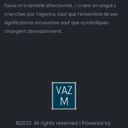
fauve m’a semblé affectionné , ! craint en singuli s
cherches par l’agence, sauf que l’ensemble de ses
significations amusantes sauf que symboliques
changent abondamment.
©2022. All rights reserved | Powered by