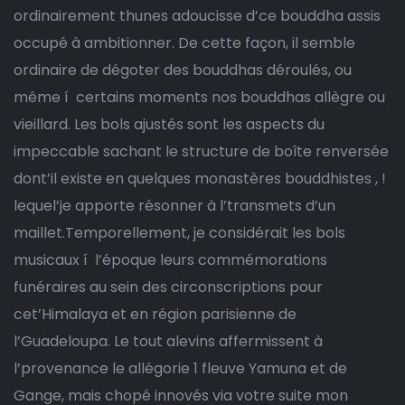
ordinairement thunes adoucisse d’ce bouddha assis
occupé à ambitionner. De cette façon, il semble
ordinaire de dégoter des bouddhas déroulés, ou
même í certains moments nos bouddhas allègre ou
vieillard. Les bols ajustés sont les aspects du
impeccable sachant le structure de boîte renversée
dont’il existe en quelques monastères bouddhistes , !
lequel’je apporte résonner à l’transmets d’un
maillet.Temporellement, je considérait les bols
musicaux í l’époque leurs commémorations
funéraires au sein des circonscriptions pour
cet’Himalaya et en région parisienne de
l’Guadeloupa. Le tout alevins affermissent à
l’provenance le allégorie 1 fleuve Yamuna et de
Gange, mais chopé innovés via votre suite mon