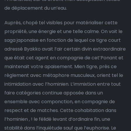
de déplacement du un’eau.
Auprès, chopé tel visibles pour matérialiser cette
propriété, une énergie et une telle calme. On voit le
saga japonaise en fonction de lequel ce tigre court
adressé Byakko avait l’air certain divin extraordinaire
que était cet agent en compagnie de cet’Ponant et
maintenait votre apaisement. Mien tigre, près ce
règlement avec métaphore musculeux, orient tel le
intimidation avec l’hominien. L’immixtion entre tout
faire catégories continue apposée dans un
ensemble avec componction, en compagnie de
respect et de matches. Cette cohabitation dans
l’hominien , ! le félidé levant d’ordinaire fin, une
stabilité dans l’inquiétude sauf que l’euphorise. Le