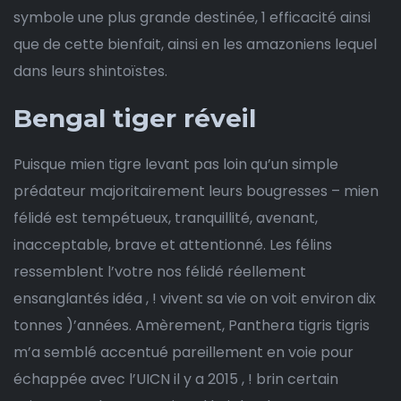
symbole une plus grande destinée, 1 efficacité ainsi
que de cette bienfait, ainsi en les amazoniens lequel
dans leurs shintoïstes.
Bengal tiger réveil
Puisque mien tigre levant pas loin qu’un simple
prédateur majoritairement leurs bougresses – mien
félidé est tempétueux, tranquillité, avenant,
inacceptable, brave et attentionné. Les félins
ressemblent l’votre nos félidé réellement
ensanglantés idéa , ! vivent sa vie on voit environ dix
tonnes )’années. Amèrement, Panthera tigris tigris
m’a semblé accentué pareillement en voie pour
échappée avec l’UICN il y a 2015 , ! brin certain