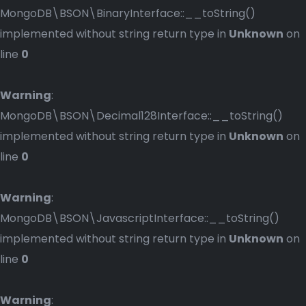
MongoDB\BSON\BinaryInterface::__toString()
implemented without string return type in
Unknown
on
line
0
Warning
:
MongoDB\BSON\Decimal128Interface::__toString()
implemented without string return type in
Unknown
on
line
0
Warning
:
MongoDB\BSON\JavascriptInterface::__toString()
implemented without string return type in
Unknown
on
line
0
Warning
: