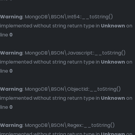
Warning
: MongoDB\BSON\Int64::__toString()
implemented without string return type in
Unknown
on
line
0
Warning
: MongoDB\BSON\Javascript::__toString()
implemented without string return type in
Unknown
on
line
0
Warning
: MongoDB\BSON\ObjectId::__toString()
implemented without string return type in
Unknown
on
line
0
Warning
: MongoDB\BSON\Regex::__toString()
implemented without string return type in
Unknown
on