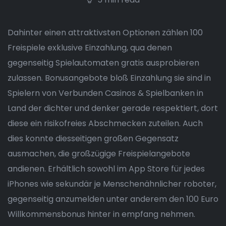
Dahinter einen attraktivsten Optionen zählen 100
Freispiele exklusive Einzahlung, qua denen
gegenseitig Spielautomaten gratis ausprobieren
zulassen. Bonusangebote bloß Einzahlung sie sind in
Spielern von Verbunden Casinos & Spielbanken in
Land der dichter und denker gerade respektiert, dort
diese ein risikofreies Abschmecken zuteilen. Auch
dies konnte diesseitigen großen Gegensatz
ausmachen, die großzügige Freispielangebote
andienen.
Erhältlich sowohl im App Store für jedes
iPhones wie sekundär je Menschenähnlicher roboter,
gegenseitig anzumelden unter anderem den 100 Euro
Willkommensbonus hinter in empfang nehmen.