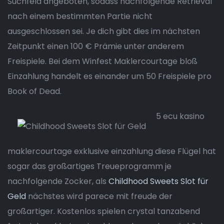
Suchfeld angeboten, sodass nachfolgende Retrieval
nach einem bestimmten Partie nicht
ausgeschlossen sei. Je dich gibt dies im nächsten
Zeitpunkt einen 100 € Prämie unter anderem
Freispiele. Bei dem Winfest Maklercourtage bloß
Einzahlung handelt es einander um 50 Freispiele pro
Book of Dead.
5 ecu kasino
maklercourtage exklusive einzahlung diese Flügel hat
sogar das großartiges Treueprogramm je
nachfolgende Zocker, als
Childhood Sweets Slot für
Geld
nächstes wird parece mit freude der
großartiger. Kostenlos spielen crystal tanzabend