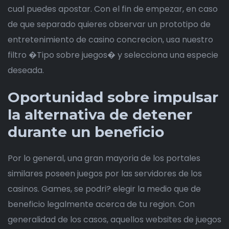
cual puedes apostar. Con el fin de empezar, en caso
de que separado quieres observar un prototipo de
entretenimiento de casino concrecion, usa nuestro
filtro �Tipo sobre juegos� y selecciona una especie
deseada.
Oportunidad sobre impulsar
la alternativa de detener
durante un beneficio
Por lo general, una gran mayoria de los portales
similares poseen juegos por las servidores de los
casinos. Games, se podri? elegir la medio que de
beneficio legalmente acerca de tu region. Con
generalidad de los casos, aquellos websites de juegos