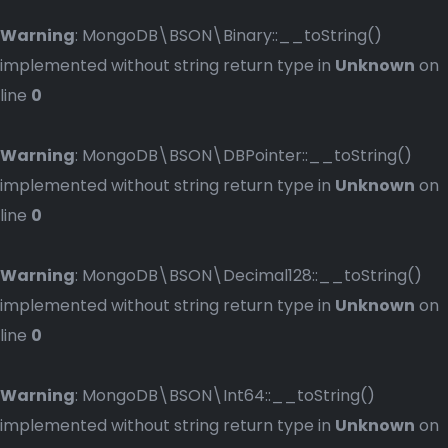
Warning
: MongoDB\BSON\Binary::__toString()
implemented without string return type in
Unknown
on
line
0
Warning
: MongoDB\BSON\DBPointer::__toString()
implemented without string return type in
Unknown
on
line
0
Warning
: MongoDB\BSON\Decimal128::__toString()
implemented without string return type in
Unknown
on
line
0
Warning
: MongoDB\BSON\Int64::__toString()
implemented without string return type in
Unknown
on