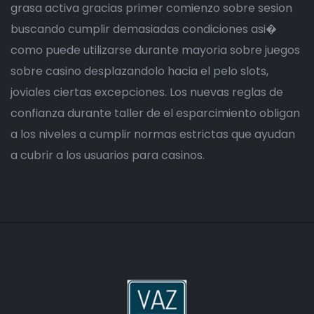
grasa activa gracias primer comienzo sobre sesion
buscando cumplir demasiadas condiciones asi�
como puede utilizarse durante mayoria sobre juegos
sobre casino desplazandolo hacia el pelo slots,
joviales ciertas excepciones. Los nuevas reglas de
confianza durante taller de el esparcimiento obligan
a los niveles a cumplir normas estrictas que ayudan
a cubrir a los usuarios para casinos.