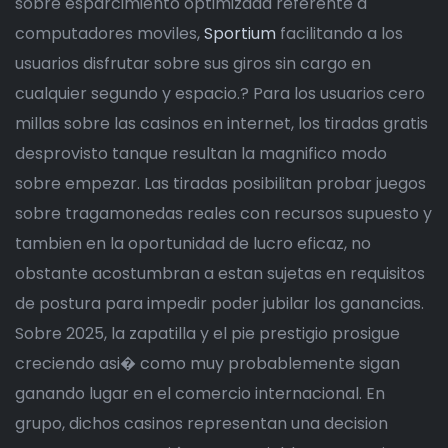
sobre esparcimiento optimizada referente a
computadores moviles,
Sportium
facilitando a los
usuarios disfrutar sobre sus giros sin cargo en
cualquier segundo y espacio.? Para los usuarios cero
millas sobre las casinos en internet, los tiradas gratis
desprovisto tanque resultan la magnifico modo
sobre empezar. Las tiradas posibilitan probar juegos
sobre tragamonedas reales con recursos supuesto y
tambien en la oportunidad de lucro eficaz, no
obstante acostumbran a estan sujetas en requisitos
de postura para impedir poder jubilar los ganancias.
Sobre 2025, la zapatilla y el pie prestigio prosigue
creciendo asi� como muy probablemente sigan
ganando lugar en el comercio internacional. En
grupo, dichos casinos representan una decision