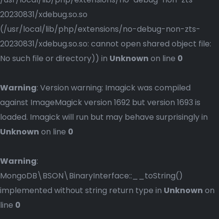
20230831/xdebug.so.so
(/usr/local/lib/php/extensions/no-debug-non-zts-
20230831/xdebug.so.so: cannot open shared object file:
No such file or directory)) in
Unknown
on line
0
Warning
: Version warning: Imagick was compiled
against ImageMagick version 1692 but version 1693 is
loaded. Imagick will run but may behave surprisingly in
Unknown
on line
0
Warning
:
MongoDB\BSON\BinaryInterface::__toString()
implemented without string return type in
Unknown
on
line
0