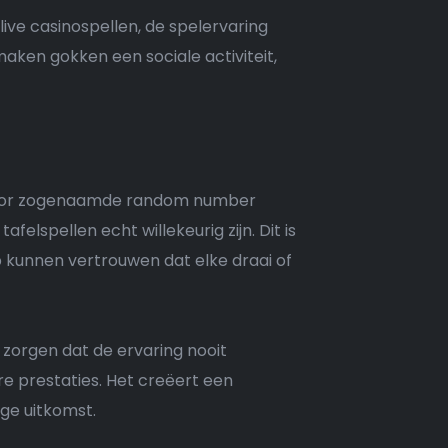
ive casinospellen, de spelervaring
ken gokken een sociale activiteit,
d door zogenaamde random number
elspellen echt willekeurig zijn. Dit is
p kunnen vertrouwen dat elke draai of
zorgen dat de ervaring nooit
re prestaties. Het creëert een
ge uitkomst.