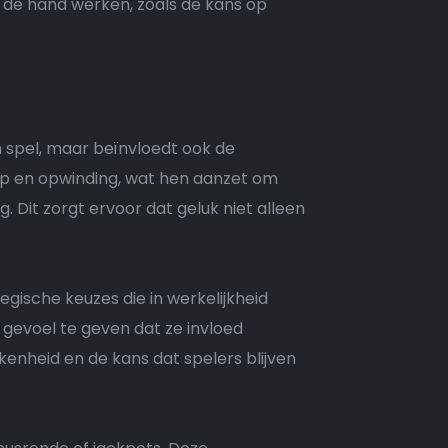
 de hand werken, zoals de kans op
 spel, maar beïnvloedt ook de
ap en opwinding, wat hen aanzet om
g. Dit zorgt ervoor dat geluk niet alleen
egische keuzes die in werkelijkheid
gevoel te geven dat ze invloed
kenheid en de kans dat spelers blijven