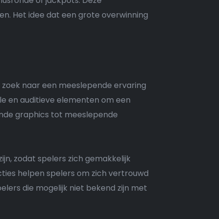
usronde of jackpots. Deze
n. Het idee dat een grote overwinning
op zoek naar een meeslepende ervaring
uele en auditieve elementen om een
ende graphics tot meeslepende
ijn, zodat spelers zich gemakkelijk
ties helpen spelers om zich vertrouwd
lers die mogelijk niet bekend zijn met