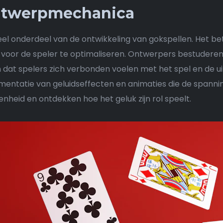
ontwerpmechanica
el onderdeel van de ontwikkeling van gokspellen. Het be
voor de speler te optimaliseren. Ontwerpers bestuderen
at spelers zich verbonden voelen met het spel en de ui
mentatie van geluidseffecten en animaties die de spannin
heid en ontdekken hoe het geluk zijn rol speelt.