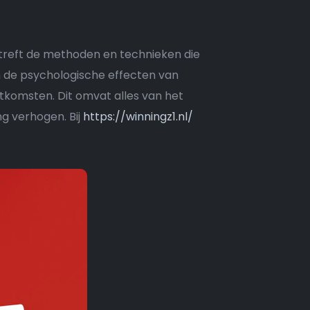
treft de methoden en technieken die
 de psychologische effecten van
tkomsten. Dit omvat alles van het
g verhogen. Bij
https://winningz1.nl/