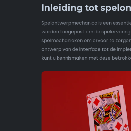
Inleiding tot spel
Spelontwerpmechanica is een essentie
worden toegepast om de spelervaring 
spelmechanieken om ervoor te zorgen d
ontwerp van de interface tot de imple
kunt u kennismaken met deze betrokken