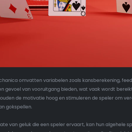
chanica omvatten variabelen zoals kansberekening, f
 gevoel van vooruitgang bieden, wat vaak wordt bereikt
houden de motivatie hoog en stimuleren de speler om verd
n gokspellen.
 mate van geluk die een speler ervaart, kan hun algehele