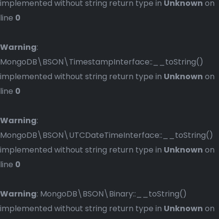
implemented without string return type in
Unknown
on
line
0
Warning
:
MongoDB\BSON\TimestampInterface::__toString()
implemented without string return type in
Unknown
on
line
0
Warning
:
MongoDB\BSON\UTCDateTimeInterface::__toString()
implemented without string return type in
Unknown
on
line
0
Warning
: MongoDB\BSON\Binary::__toString()
implemented without string return type in
Unknown
on