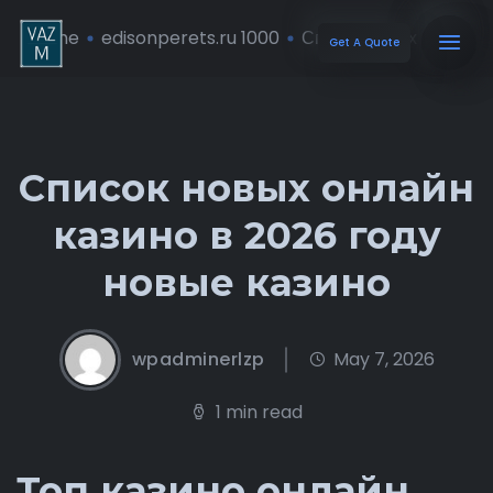
Home
edisonperets.ru 1000
Список новых онл ...
Get A Quote
Список новых онлайн
казино в 2026 году
новые казино
wpadminerlzp
May 7, 2026
1 min read
Топ казино онлайн