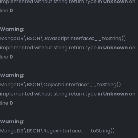
implemented without string return type in
Unknown
on
line
0
Warning
:
MongoDB\BSON\JavascriptInterface::__toString()
implemented without string return type in
Unknown
on
line
0
Warning
:
MongoDB\BSON\ObjectIdInterface::__toString()
implemented without string return type in
Unknown
on
line
0
Warning
:
MongoDB\BSON\RegexInterface::__toString()