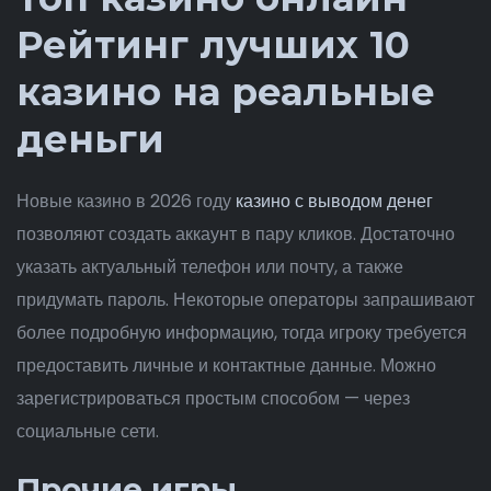
Рейтинг лучших 10
казино на реальные
деньги
Новые казино в 2026 году
казино с выводом денег
позволяют создать аккаунт в пару кликов. Достаточно
указать актуальный телефон или почту, а также
придумать пароль. Некоторые операторы запрашивают
более подробную информацию, тогда игроку требуется
предоставить личные и контактные данные. Можно
зарегистрироваться простым способом — через
социальные сети.
Прочие игры