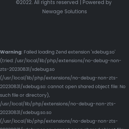
©2022. All rights reserved | Powered by
Newage Solutions
Warning
: Failed loading Zend extension 'xdebug.so'
(tried: /usr/local/lib/php/extensions/no-debug-non-
zts-20230831/xdebug.so
(/usr/local/lib/php/extensions/no-debug-non-zts-
20230831/xdebug.so: cannot open shared object file: No
such file or directory),
/usr/local/lib/php/extensions/no-debug-non-zts-
20230831/xdebug.so.so
(/usr/local/lib/php/extensions/no-debug-non-zts-