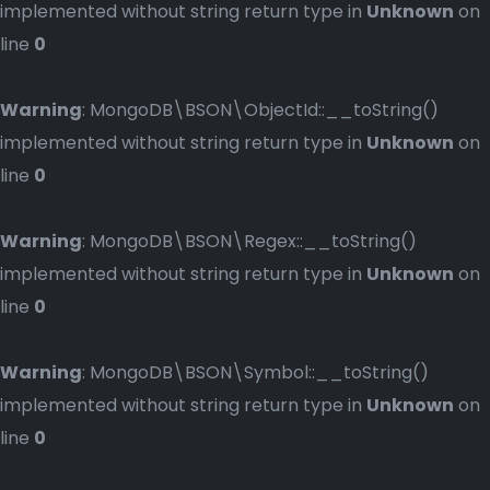
implemented without string return type in
Unknown
on
line
0
Warning
: MongoDB\BSON\ObjectId::__toString()
implemented without string return type in
Unknown
on
line
0
Warning
: MongoDB\BSON\Regex::__toString()
implemented without string return type in
Unknown
on
line
0
Warning
: MongoDB\BSON\Symbol::__toString()
implemented without string return type in
Unknown
on
line
0