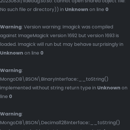
20230831/xdebug.so.so: cannot open shared object file:
No such file or directory)) in
Unknown
on line
0
Warning
: Version warning: Imagick was compiled
against ImageMagick version 1692 but version 1693 is
loaded. Imagick will run but may behave surprisingly in
Unknown
on line
0
Warning
:
MongoDB\BSON\BinaryInterface::__toString()
implemented without string return type in
Unknown
on
line
0
Warning
:
MongoDB\BSON\Decimal128Interface::__toString()