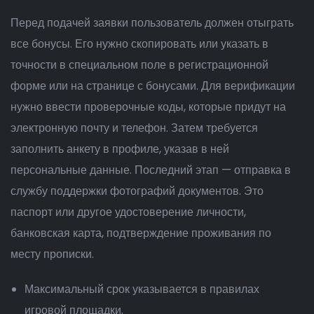
Перед подачей заявки пользователь должен отыграть
все бонусы. Его нужно скопировать или указать в
точности в специальном поле в регистрационной
форме или на странице с бонусами. Для верификации
нужно ввести проверочные коды, которые придут на
электронную почту и телефон. Затем требуется
заполнить анкету в профиле, указав в ней
персональные данные. Последний этап — отправка в
службу поддержки фотографий документов. Это
паспорт или другое удостоверение личности,
банковская карта, подтверждение проживания по
месту прописки.
Максимальный срок указывается в правилах
игровой площадки.