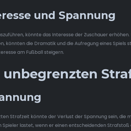
teresse und Spannung
uszuführen, könnte das Interesse der Zuschauer erhöhen
en, könnten die Dramatik und die Aufregung eines Spiels s
teresse am Fußball steigern.
 unbegrenzten Straf
Spannung
zten Strafzeit könnte der Verlust der Spannung sein, die 
 Spieler lastet, wenn er einen entscheidenden Strafstoß a