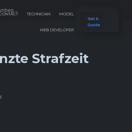
nbeg ...
CONTACT
TECHNICIAN
MODEL
Get A
Quote
WEB DEVELOPER
zte Strafzeit
d