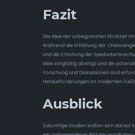
Fazit
Die Idee der unbegrenzten Strafzeit im
Während die Erhöhung der Chancengleic
und die Erhöhung der Spielunterbrechu
Idee sorgfältig abwägt und die potenzie
Forschung und Diskussionen sind erforde
Herausforderungen im modernen Fußbal
Ausblick
Zukünftige Studien sollten sich darau
ein umfassenderes Bild der möglichen A