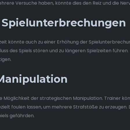
ehrere Versuche haben, könnte dies den Reiz und die Nerv
r Spielunterbrechungen
zeit könnte auch zu einer Erhöhung der Spielunterbrechu
luss des Spiels stören und zu längeren Spielzeiten führen
igen.
 Manipulation
die Möglichkeit der strategischen Manipulation. Trainer k
ezielt foulen lassen, um mehrere Strafstöße zu erzeugen.
piels gefährden.