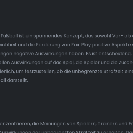
 Fußball ist ein spannendes Konzept, das sowohl Vor- als a
hheit und die Förderung von Fair Play positive Aspekte 
ngen negative Auswirkungen haben. Es ist entscheidend,
llen Auswirkungen auf das Spiel, die Spieler und die Zusc
rlich, um festzustellen, ob die unbegrenzte Strafzeit ein
l darstellt.
f konzentrieren, die Meinungen von Spielern, Trainern un
uswirkungen der unbegrenzten Strafzeit zu erhalten. Darü