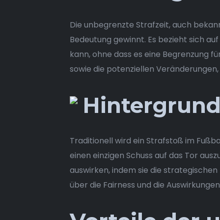
Die unbegrenzte Strafzeit, auch bekann
Bedeutung gewinnt. Es bezieht sich auf
kann, ohne dass es eine Begrenzung für
sowie die potenziellen Veränderungen, 
Hintergrun
Traditionell wird ein Strafstoß im Fußb
einen einzigen Schuss auf das Tor ausz
auswirken, indem sie die strategischen
über die Fairness und die Auswirkungen