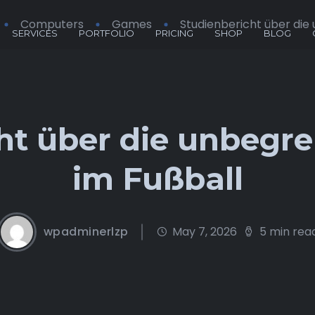
Computers
Games
Studienbericht über die u
SERVICES
PORTFOLIO
PRICING
SHOP
BLOG
ht über die unbegren
im Fußball
wpadminerlzp
May 7, 2026
5 min rea