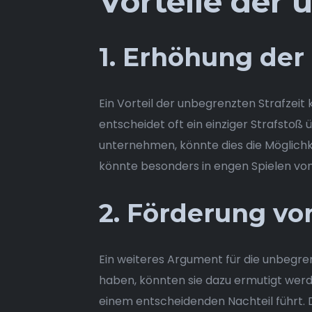
Vorteile der 
1. Erhöhung der
Ein Vorteil der unbegrenzten Strafzeit
entscheidet oft ein einziger Strafstoß
unternehmen, könnte dies die Möglichke
könnte besonders in engen Spielen von
2. Förderung von
Ein weiteres Argument für die unbegren
haben, könnten sie dazu ermutigt werden
einem entscheidenden Nachteil führt. D